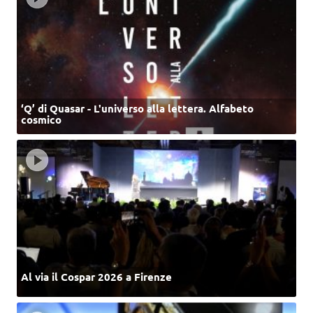
‘Q’ di Quasar - L'universo alla lettera. Alfabeto
cosmico
Al via il Cospar 2026 a Firenze