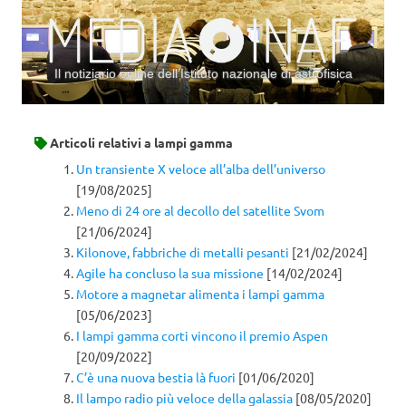
Il notiziario online dell’Istituto nazionale di astrofisica
Vai al contenuto
Articoli relativi a
lampi gamma
Un transiente X veloce all’alba dell’universo
[19/08/2025]
Meno di 24 ore al decollo del satellite Svom
[21/06/2024]
Kilonove, fabbriche di metalli pesanti
[21/02/2024]
Agile ha concluso la sua missione
[14/02/2024]
Motore a magnetar alimenta i lampi gamma
[05/06/2023]
I lampi gamma corti vincono il premio Aspen
[20/09/2022]
C’è una nuova bestia là fuori
[01/06/2020]
Il lampo radio più veloce della galassia
[08/05/2020]