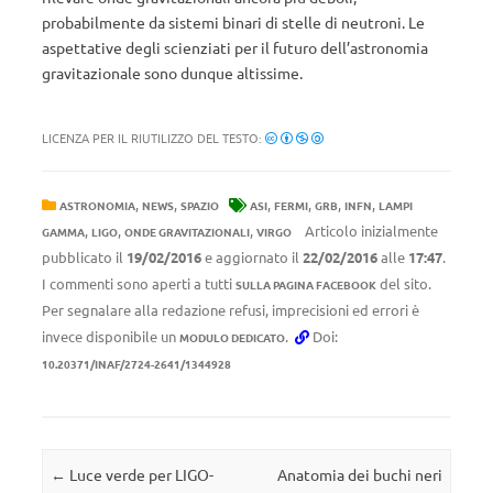
probabilmente da sistemi binari di stelle di neutroni. Le
aspettative degli scienziati per il futuro dell’astronomia
gravitazionale sono dunque altissime.
LICENZA PER IL RIUTILIZZO DEL TESTO:
,
,
,
,
,
,
ASTRONOMIA
NEWS
SPAZIO
ASI
FERMI
GRB
INFN
LAMPI
,
,
,
Articolo inizialmente
GAMMA
LIGO
ONDE GRAVITAZIONALI
VIRGO
pubblicato il
19/02/2016
e aggiornato il
22/02/2016
alle
17:47
.
I commenti sono aperti a tutti
del sito.
SULLA PAGINA FACEBOOK
Per segnalare alla redazione refusi, imprecisioni ed errori è
invece disponibile un
.
Doi:
MODULO DEDICATO
10.20371/INAF/2724-2641/1344928
Navigazione articolo
←
Luce verde per LIGO-
Anatomia dei buchi neri