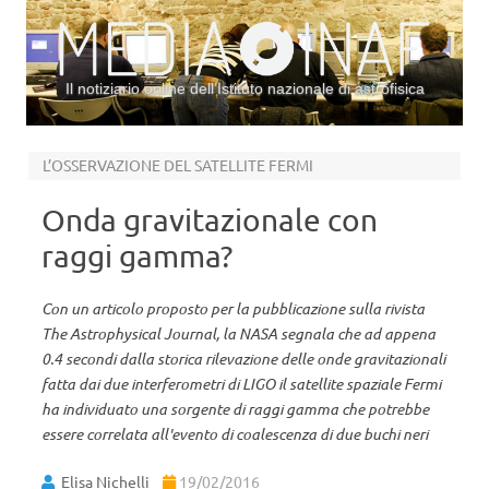
Il notiziario online dell’Istituto nazionale di astrofisica
Vai al contenuto
L’OSSERVAZIONE DEL SATELLITE FERMI
Onda gravitazionale con
raggi gamma?
Con un articolo proposto per la pubblicazione sulla rivista
The Astrophysical Journal, la NASA segnala che ad appena
0.4 secondi dalla storica rilevazione delle onde gravitazionali
fatta dai due interferometri di LIGO il satellite spaziale Fermi
ha individuato una sorgente di raggi gamma che potrebbe
essere correlata all'evento di coalescenza di due buchi neri
Elisa Nichelli
19/02/2016