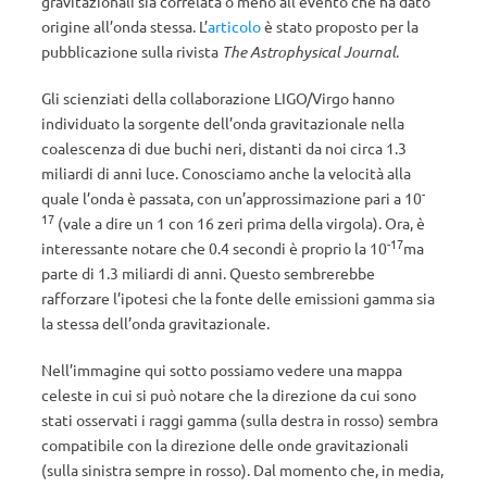
gravitazionali sia correlata o meno all’evento che ha dato
origine all’onda stessa. L’
articolo
è stato proposto per la
pubblicazione sulla rivista
The Astrophysical Journal
.
Gli scienziati della collaborazione LIGO/Virgo hanno
individuato la sorgente dell’onda gravitazionale nella
coalescenza di due buchi neri, distanti da noi circa 1.3
miliardi di anni luce. Conosciamo anche la velocità alla
-
quale l’onda è passata, con un’approssimazione pari a 10
17
(vale a dire un 1 con 16 zeri prima della virgola). Ora, è
-17
interessante notare che 0.4 secondi è proprio la 10
ma
parte di 1.3 miliardi di anni. Questo sembrerebbe
rafforzare l’ipotesi che la fonte delle emissioni gamma sia
la stessa dell’onda gravitazionale.
Nell’immagine qui sotto possiamo vedere una mappa
celeste in cui si può notare che la direzione da cui sono
stati osservati i raggi gamma (sulla destra in rosso) sembra
compatibile con la direzione delle onde gravitazionali
(sulla sinistra sempre in rosso). Dal momento che, in media,