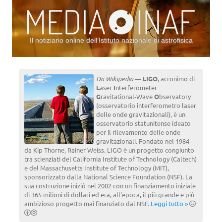
Il notiziario online dell’Istituto nazionale di astrofisica
Vai al contenuto
Da Wikipedia
—
LIGO
, acronimo di
L
aser
I
nterferometer
G
ravitational-Wave
O
bservatory
(osservatorio interferometro laser
delle onde gravitazionali), è un
osservatorio statunitense ideato
per il rilevamento delle onde
gravitazionali. Fondato nel 1984
da Kip Thorne, Rainer Weiss. LIGO è un progetto congiunto
tra scienziati del California Institute of Technology (Caltech)
e del Massachusetts Institute of Technology (MIT),
sponsorizzato dalla National Science Foundation (NSF). La
sua costruzione iniziò nel 2002 con un finanziamento iniziale
di 365 milioni di dollari ed era, all'epoca, il più grande e più
ambizioso progetto mai finanziato dal NSF.
Leggi tutto »