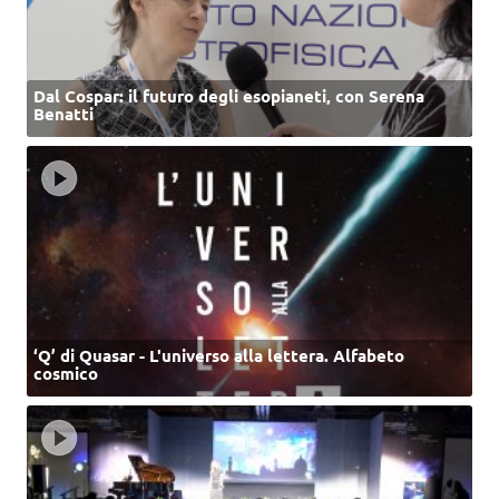
Dal Cospar: il futuro degli esopianeti, con Serena
Benatti
‘Q’ di Quasar - L'universo alla lettera. Alfabeto
cosmico