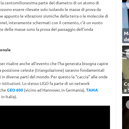
: la centomilionesima parte del diametro di un atomo di
ossono essere rilevate solo isolando le masse di prova da
me appunto le vibrazioni sismiche della terra o le molecole di
tunnel, interamente schermati con il cemento, c’è un vuoto
anze delle masse sono la prova del passaggio dell’onda
Ma
de
ionale
per risalire anche all’evento che l’ha generata bisogna capire
a posizione celeste (triangolazione) saranno fondamentali
i in diverse parti del mondo. Per questo la “caccia” alle onde
C
 istituzioni. Lo stesso LIGO fa parte di un network
a
nche
GEO 600
(vicino ad Hannover, in Germania),
TAMA
in Italia).