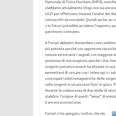
Nazionale di Fisica Nucleare (INFN), nonch
«Sebbene attualmente Virgo non sia ancora in
LIGO per effettuare insieme l’analisi dei dati
sottoscritti da entrambi. Quindi anche se i
o in futuro potrebbe accadere l’opposto, qu
patrimonio comune».
A Ferrari abbiamo domandato cosa cambierà q
più potente perché con opportune tecniche di
rumore ed estrarre i segnali con maggiore af
posizione di una sorgente, perché i due rivel
sorgenti potranno essere localizzate in una
permetterà di cercare con i telescopi o i sat
controparti elettromagnetiche delle sorgent
sulle sorgenti e sui processi fisici in gioco
durante la coalescenza di due stelle di neu
stabilire l’origine di questi “lampi” di em
è ancora sconosciuta».
Ferrari ci ha spiegato, inoltre, che «le