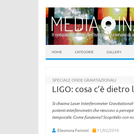
Il notiziario online dell’Istituto nazionale di 
Vai al contenuto
HOME
CATEGORIE
GALLERY
SPECIALE ONDE GRAVITAZIONALI
LIGO: cosa c’è dietro 
Si chiama Laser Interferometer Gravitational-
potenti interferometri che riescono a percepi
temporale. Come funziona? Scopritelo con no
Eleonora Ferroni
11/02/2016