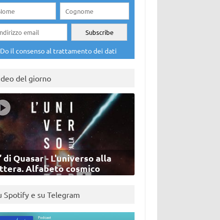
Do il consenso al trattamento dei dati
ideo del giorno
’ di Quasar - L'universo alla
ettera. Alfabeto cosmico
u Spotify e su Telegram