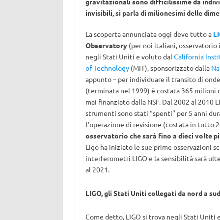
gravitazionali sono difficilissime da indiv
invisibili, si parla di milionesimi delle di
La scoperta annunciata oggi deve tutto a
L
Observatory
(per noi italiani, osservatorio
negli Stati Uniti e voluto dal
California Inst
of Technology
(MIT), sponsorizzato dalla
Na
appunto – per individuare il transito di onde
(terminata nel 1999) è costata 365 milioni d
mai finanziato dalla NSF. Dal 2002 al 2010 L
strumenti sono stati “spenti” per 5 anni duran
L’operazione di revisione (costata in tutto 2
osservatorio che sarà fino a dieci volte pi
Ligo ha iniziato le sue prime osservazioni sci
interferometri LIGO e la sensibilità sarà ul
al 2021.
LIGO, gli Stati Uniti collegati da nord a su
Come detto, LIGO si trova negli Stati Uniti