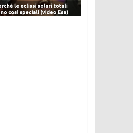
rché le eclissi solari totali
no così speciali (video Esa)