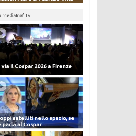
u MediaInaf Tv
 via il Cospar 2026 a Firenze
oppi satelliti nello spazio, se
 parla al Cospar