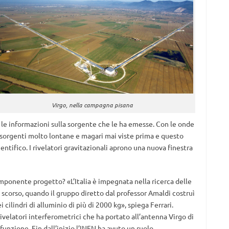
Virgo, nella campagna pisana
le informazioni sulla sorgente che le ha emesse. Con le onde
, sorgenti molto lontane e magari mai viste prima e questo
entifico. I rivelatori gravitazionali aprono una nuova finestra
o imponente progetto? «L’Italia è impegnata nella ricerca delle
o scorso, quando il gruppo diretto dal professor Amaldi costruì
cilindri di alluminio di più di 2000 kg», spiega Ferrari.
ivelatori interferometrici che ha portato all’antenna Virgo di
unzione. Fin dall’inizio l’INFN ha avuto un ruolo