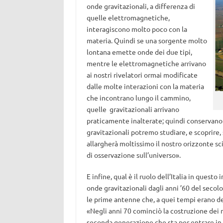
onde gravitazionali, a differenza di
quelle elettromagnetiche,
interagiscono molto poco con la
materia. Quindi se una sorgente molto
lontana emette onde dei due tipi,
mentre le elettromagnetiche arrivano
ai nostri rivelatori ormai modificate
dalle molte interazioni con la materia
che incontrano lungo il cammino,
quelle gravitazionali arrivano
praticamente inalterate; quindi conservano 
gravitazionali potremo studiare, e scoprire
allargherà moltissimo il nostro orizzonte sci
di osservazione sull’universo».
E infine, qual è il ruolo dell’Italia in quest
onde gravitazionali dagli anni ’60 del secol
le prime antenne che, a quei tempi erano dei 
«Negli anni 70 cominciò la costruzione dei r
seconda generazione che sta per entrare in f