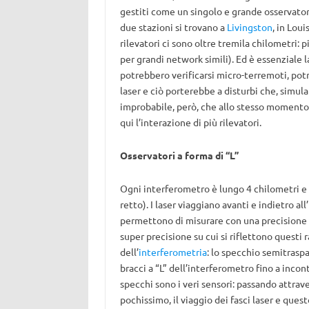
gestiti come un singolo e grande osservator
due stazioni si trovano a
Livingston
, in Loui
rilevatori ci sono oltre tremila chilometri: 
per grandi network simili). Ed è essenziale la
potrebbero verificarsi micro-terremoti, pot
laser e ciò porterebbe a disturbi che, simula
improbabile, però, che allo stesso momento si
qui l’interazione di più rilevatori.
Osservatori a forma di “L”
Ogni interferometro è lungo 4 chilometri e 
retto). I laser viaggiano avanti e indietro al
permettono di misurare con una precisione el
super precisione su cui si riflettono questi r
dell’
interferometria
: lo specchio semitraspa
bracci a “L” dell’interferometro fino a incon
specchi sono i veri sensori: passando attrave
pochissimo, il viaggio dei fasci laser e ques