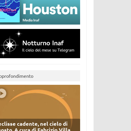
pprofondimento
eclisse cadente, nel cielo di
osto. A cura di Fabrizio Villa