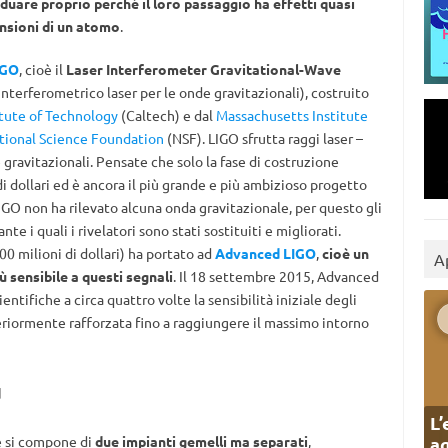
iduare proprio perché il loro passaggio ha effetti quasi
mensioni di un atomo
.
IGO
, cioè il
Laser Interferometer Gravitational-Wave
 interferometrico laser per le onde gravitazionali), costruito
itute of Technology
(Caltech) e dal
Massachusetts Institute
tional Science Foundation
(NSF). LIGO sfrutta raggi laser –
 gravitazionali. Pensate che solo la fase di costruzione
i dollari ed è ancora il più grande e più ambizioso progetto
IGO non ha rilevato alcuna onda gravitazionale, per questo gli
te i quali i rivelatori sono stati sostituiti e migliorati.
00 milioni di dollari) ha portato ad
Advanced LIGO
,
cioè un
A
ù sensibile a questi segnali
. Il 18 settembre 2015, Advanced
entifiche a circa quattro volte la sensibilità iniziale degli
teriormente rafforzata fino a raggiungere il massimo intorno
d
L’
ag
 e si compone di
due impianti gemelli ma separati
,