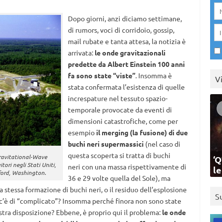
Dopo giorni, anzi diciamo settimane,
di rumors, voci di corridoio, gossip,
mail rubate e tanta attesa, la notizia è
arrivata:
le onde gravitazionali
predette da Albert Einstein 100 anni
fa sono state “viste”
. Insomma è
V
stata confermata l’esistenza di quelle
increspature nel tessuto spazio-
temporale provocate da eventi di
dimensioni catastrofiche, come per
esempio
il
merging (la fusione) di due
buchi neri supermassici
(nel caso di
questa scoperta si tratta di buchi
Gravitational-Wave
‘Q
ori negli Stati Uniti,
neri con una massa rispettivamente di
l
nford, Washington.
36 e 29 volte quella del Sole), ma
 stessa formazione di buchi neri, o il residuo dell’esplosione
S
a c’è di “complicato”? Insomma perché finora non sono state
stra disposizione? Ebbene, è proprio qui il problema:
le onde