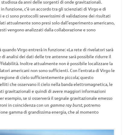
é
studiosa da anni delle sorgenti di onde gravitazionali.
 funzione, c’è un accordo tra gli scienziati di Virgo e di
 e ci sono protocolli severissimi di validazione dei risultati
 dati attualmente sono presi solo dall’esperimento americano,
esti vengono analizzati dalla collaborazione e sono
uando Virgo entrerà in funzione: «La rete di rivelatori sarà
 analisi dei dati delle tre antenne sarà possibile ridurre il
fidabilità. Inoltre attualmente non è possibile localizzare la
atori americani non sono sufficienti. Con l’entrata di Virgo le
 regione di cielo sufficientemente piccola; questo
elliti che osservano il cielo nella banda elettromagnetica, le
i gravitazionali e quindi di avere maggiori informazioni
. Per esempio, se si osserverà il segnale gravitazionale emesso
troni in coincidenza con un
gamma ray burst
, potremo
issione gamma di grandissima energia, che al momento