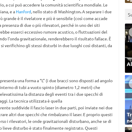
io, a cui può accedere la comunità scientifica mondiale. Le
siana, e a
Hanford
, nello stato di Washington
.
A separare i due
S
più grande è il rivelatore e più è sensibile (così come accade
 presenza di due o più rilevatori, perché in uno dei siti
rebbe esserci eccessivo rumore acustico, o fluttuazioni del
ndo l’onda gravitazionale, renderebbero il risultato fallace. È
 verifichino gli stessi disturbi in due luoghi così distanti, da
Al
presenta una forma a “L” (i due bracci sono disposti ad angolo
l’interno di tubi a vuoto spinto (diametro 1,2 metri) che
evatissima la distanza degli eventi tra i due specchi di
aggi. La tecnica utilizzata è quella
rente suddivide il fascio laser in due parti, poi inviate nei due
Tr
trare altri due specchi che rimbalzano il laser. E proprio questi
ne
rso i rilevatori, le onde gravitazionali disturbano, anche se di
to lieve disturbo è stato finalmente registrato. Questi