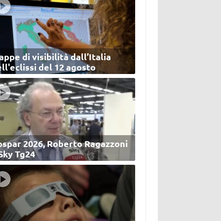
ppe di visibilità dall’Italia
ll'eclissi del 12 agosto
ospar 2026, Roberto Ragazzoni
 Sky Tg24