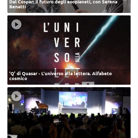
Dal Cospar: il futuro degli esopianeti, con Serena
Benatti
‘Q’ di Quasar - L'universo alla lettera. Alfabeto
cosmico