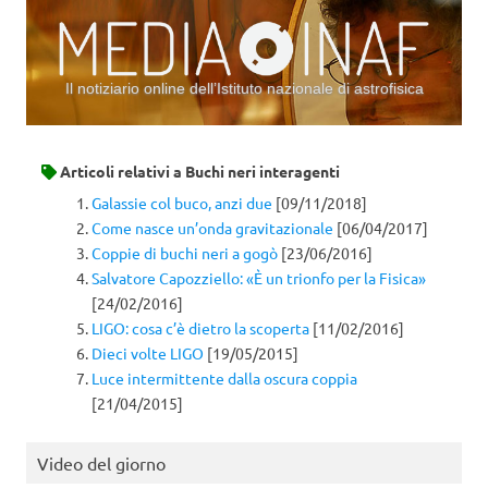
Il notiziario online dell’Istituto nazionale di astrofisica
Vai al contenuto
Articoli relativi a
Buchi neri interagenti
Galassie col buco, anzi due
[09/11/2018]
Come nasce un’onda gravitazionale
[06/04/2017]
Coppie di buchi neri a gogò
[23/06/2016]
Salvatore Capozziello: «È un trionfo per la Fisica»
[24/02/2016]
LIGO: cosa c’è dietro la scoperta
[11/02/2016]
Dieci volte LIGO
[19/05/2015]
Luce intermittente dalla oscura coppia
[21/04/2015]
Video del giorno