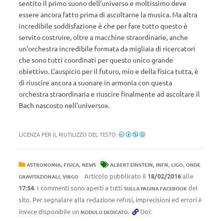
sentito il primo suono dell’universo e moltissimo deve
essere ancora fatto prima di ascoltarne la musica. Ma altra
incredibile soddisfazione è che per fare tutto questo è
servito costruire, oltre a macchine straordinarie, anche
un’orchestra incredibile formata da migliaia di ricercatori
che sono tutti coordinati per questo unico grande
obiettivo. L’auspicio per il futuro, mio e della fisica tutta, è
di riuscire ancora a suonare in armonia con questa
orchestra straordinaria e riuscire finalmente ad ascoltare il
Bach nascosto nell’universo».
LICENZA PER IL RIUTILIZZO DEL TESTO:
,
,
,
,
,
ASTRONOMIA
FISICA
NEWS
ALBERT EINSTEIN
INFN
LIGO
ONDE
,
Articolo pubblicato il
18/02/2016
alle
GRAVITAZIONALI
VIRGO
17:54
. I commenti sono aperti a tutti
del
SULLA PAGINA FACEBOOK
sito. Per segnalare alla redazione refusi, imprecisioni ed errori è
invece disponibile un
.
Doi:
MODULO DEDICATO