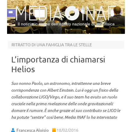
Il notiziario online dell’Istituto nazionale di astrofisica
Vai al contenuto
RITRATTO DI UNA FAMIGLIA TRA LE STELLE
L’importanza di chiamarsi
Helios
Suo nonno Paolo, un astronomo, intrattenne una breve
corrispondenza con Albert Einstein. Lui è oggi un fisico della
collaborazione LIGO/Virgo, e il suo team ha avuto un ruolo
cruciale nella prima rivelazione delle onde gravitazionali:
domare il rumore. È anche grazie al suo contributo se LIGO le
ha potute “sentire” così bene. Media INAF lo ha intervistato
Francesca Aloisio
18/02/2016