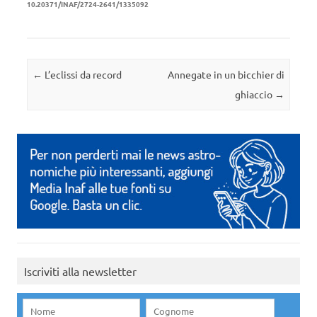
10.20371/INAF/2724-2641/1335092
Navigazione articolo
←
L’eclissi da record
Annegate in un bicchier di
ghiaccio
→
Iscriviti alla newsletter