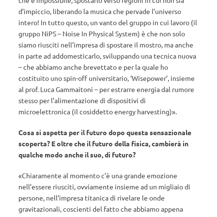
che è impossibile, spostarlo verso regioni in cui non sia
d’impiccio, liberando la musica che pervade l’universo
intero! In tutto questo, un vanto del gruppo in cui lavoro (il
gruppo NiPS – Noise In Physical System) è che non solo
siamo riusciti nell’impresa di spostare il mostro, ma anche
in parte ad addomesticarlo, sviluppando una tecnica nuova
– che abbiamo anche brevettato e per la quale ho
costituito uno spin-off universitario, ‘Wisepower’, insieme
al prof. Luca Gammaitoni – per estrarre energia dal rumore
stesso per l’alimentazione di dispositivi di
microelettronica (il cosiddetto energy harvesting)».
Cosa si aspetta per il futuro dopo questa sensazionale
scoperta? E oltre che il futuro della fisica, cambierà in
qualche modo anche il suo, di futuro?
«Chiaramente al momento c’è una grande emozione
nell’essere riusciti, ovviamente insieme ad un migliaio di
persone, nell’impresa titanica di rivelare le onde
gravitazionali, coscienti del fatto che abbiamo appena