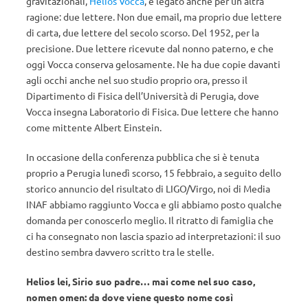
gravitazionali,
Helios Vocca
, è legato anche per un’altra
ragione: due lettere. Non due email, ma proprio due lettere
di carta, due lettere del secolo scorso. Del 1952, per la
precisione. Due lettere ricevute dal nonno paterno, e che
oggi Vocca conserva gelosamente. Ne ha due copie davanti
agli occhi anche nel suo studio proprio ora, presso il
Dipartimento di Fisica dell’Università di Perugia, dove
Vocca insegna Laboratorio di Fisica. Due lettere che hanno
come mittente Albert Einstein.
In occasione della conferenza pubblica che si è tenuta
proprio a Perugia lunedì scorso, 15 febbraio, a seguito dello
storico annuncio del risultato di LIGO/Virgo, noi di Media
INAF abbiamo raggiunto Vocca e gli abbiamo posto qualche
domanda per conoscerlo meglio. Il ritratto di famiglia che
ci ha consegnato non lascia spazio ad interpretazioni: il suo
destino sembra davvero scritto tra le stelle.
Helios lei, Sirio suo padre… mai come nel suo caso,
nomen omen: da dove viene questo nome così