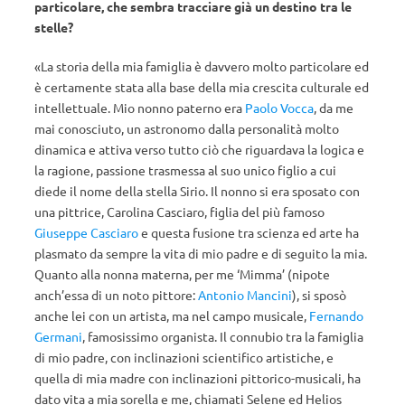
particolare, che sembra tracciare già un destino tra le
stelle?
«La storia della mia famiglia è davvero molto particolare ed
è certamente stata alla base della mia crescita culturale ed
intellettuale. Mio nonno paterno era
Paolo Vocca
, da me
mai conosciuto, un astronomo dalla personalità molto
dinamica e attiva verso tutto ciò che riguardava la logica e
la ragione, passione trasmessa al suo unico figlio a cui
diede il nome della stella Sirio. Il nonno si era sposato con
una pittrice, Carolina Casciaro, figlia del più famoso
Giuseppe Casciaro
e questa fusione tra scienza ed arte ha
plasmato da sempre la vita di mio padre e di seguito la mia.
Quanto alla nonna materna, per me ‘Mimma’ (nipote
anch’essa di un noto pittore:
Antonio Mancini
), si sposò
anche lei con un artista, ma nel campo musicale,
Fernando
Germani
, famosissimo organista. Il connubio tra la famiglia
di mio padre, con inclinazioni scientifico artistiche, e
quella di mia madre con inclinazioni pittorico-musicali, ha
dato vita a mia sorella e me, chiamati Selene ed Helios