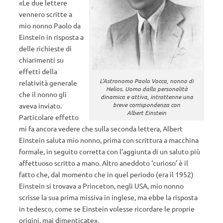
«Le due lettere
vennero scritte a
mio nonno Paolo da
Einstein in risposta a
delle richieste di
chiarimenti su
effetti della
L’Astronomo Paolo Vocca, nonno di
relatività generale
Helios. Uomo dalla personalità
che il nonno gli
dinamica e attiva, intrattenne una
breve corrispondenza con
aveva inviato.
Albert Einstein
Particolare effetto
mi fa ancora vedere che sulla seconda lettera, Albert
Einstein saluta mio nonno, prima con scrittura a macchina
formale, in seguito corretta con l’aggiunta di un saluto più
affettuoso scritto a mano. Altro aneddoto ‘curioso’ è il
fatto che, dal momento che in quel periodo (era il 1952)
Einstein si trovava a Princeton, negli USA, mio nonno
scrisse la sua prima missiva in inglese, ma ebbe la risposta
in tedesco, come se Einstein volesse ricordare le proprie
origini, mai dimenticate».