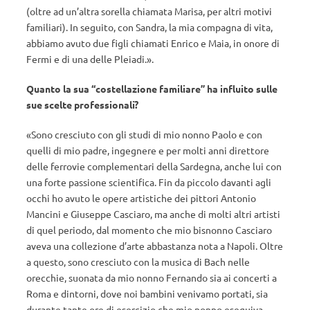
(oltre ad un’altra sorella chiamata Marisa, per altri motivi
familiari). In seguito, con Sandra, la mia compagna di vita,
abbiamo avuto due figli chiamati Enrico e Maia, in onore di
Fermi e di una delle Pleiadi.».
Quanto la sua “costellazione familiare” ha influito sulle
sue scelte professionali?
«Sono cresciuto con gli studi di mio nonno Paolo e con
quelli di mio padre, ingegnere e per molti anni direttore
delle ferrovie complementari della Sardegna, anche lui con
una forte passione scientifica. Fin da piccolo davanti agli
occhi ho avuto le opere artistiche dei pittori Antonio
Mancini e Giuseppe Casciaro, ma anche di molti altri artisti
di quel periodo, dal momento che mio bisnonno Casciaro
aveva una collezione d’arte abbastanza nota a Napoli. Oltre
a questo, sono cresciuto con la musica di Bach nelle
orecchie, suonata da mio nonno Fernando sia ai concerti a
Roma e dintorni, dove noi bambini venivamo portati, sia
durante tante ore di esercizio che mio nonno eseguiva