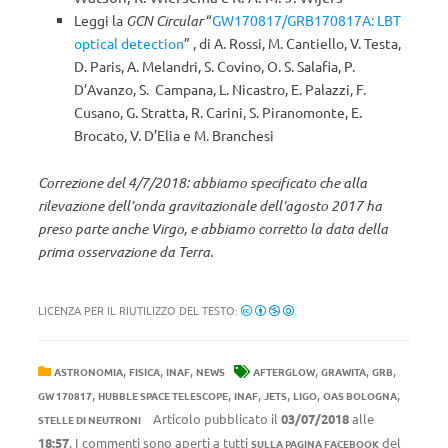
Leggi la
GCN Circular
“
GW170817/GRB170817A: LBT
optical detection
” , di A. Rossi, M. Cantiello, V. Testa,
D. Paris, A. Melandri, S. Covino, O. S. Salafia, P.
D’Avanzo, S. Campana, L. Nicastro, E. Palazzi, F.
Cusano, G. Stratta, R. Carini, S. Piranomonte, E.
Brocato, V. D’Elia e M. Branchesi
Correzione del 4/7/2018: abbiamo specificato che alla
rilevazione dell’onda gravitazionale dell’agosto 2017 ha
preso parte anche Virgo, e abbiamo corretto la data della
prima osservazione da Terra.
LICENZA PER IL RIUTILIZZO DEL TESTO:
,
,
,
,
,
,
ASTRONOMIA
FISICA
INAF
NEWS
AFTERGLOW
GRAWITA
GRB
,
,
,
,
,
,
GW 170817
HUBBLE SPACE TELESCOPE
INAF
JETS
LIGO
OAS BOLOGNA
Articolo pubblicato il
03/07/2018
alle
STELLE DI NEUTRONI
18:57
. I commenti sono aperti a tutti
del
SULLA PAGINA FACEBOOK