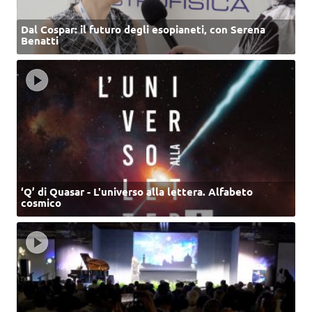
Dal Cospar: il futuro degli esopianeti, con Serena
Benatti
‘Q’ di Quasar - L'universo alla lettera. Alfabeto
cosmico