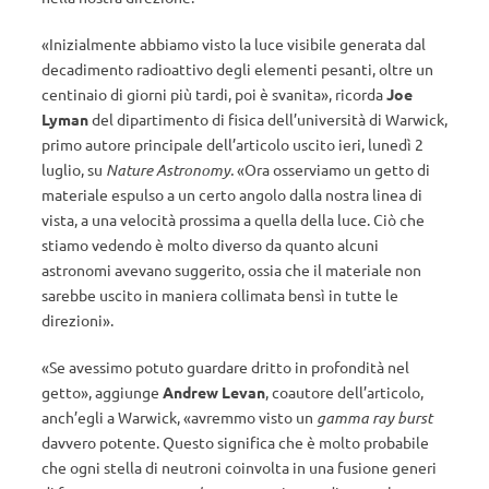
«Inizialmente abbiamo visto la luce visibile generata dal
decadimento radioattivo degli elementi pesanti, oltre un
centinaio di giorni più tardi, poi è svanita», ricorda
Joe
Lyman
del dipartimento di fisica dell’università di Warwick,
primo autore principale dell’articolo uscito ieri, lunedì 2
luglio, su
Nature Astronomy.
«Ora osserviamo un getto di
materiale espulso a un certo angolo dalla nostra linea di
vista, a una velocità prossima a quella della luce. Ciò che
stiamo vedendo è molto diverso da quanto alcuni
astronomi avevano suggerito, ossia che il materiale non
sarebbe uscito in maniera collimata bensì in tutte le
direzioni».
«Se avessimo potuto guardare dritto in profondità nel
getto», aggiunge
Andrew Levan
, coautore dell’articolo,
anch’egli a Warwick, «avremmo visto un
gamma ray burst
davvero potente. Questo significa che è molto probabile
che ogni stella di neutroni coinvolta in una fusione generi