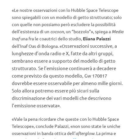
«Le nostre osservazioni con lo Hubble Space Telescope
sono spiegabili con un modello di getto strutturato; solo
con quelle non possiamo però escludere la possibilità
dell’esistenza di un
cocoon
, un “bozzolo”», spiega a
Media
Inaf
una fra le coautrici dello studio,
Eliana Palazzi
sservazioni successive, a
dell’Inaf Oas di Bologna. «O
lunghezze d’onda radio e X, fatte da altri gruppi,
sembrano essere a supporto del modello di getto
strutturato. Se l’emissione continuerà a decadere
come previsto da questo modello, Gw 170817
dovrebbe essere osservabile per almeno mille giorni.
Solo allora potremo essere più sicuri sulla
discriminazione dei vari modelli che descrivono
l’emissione osservata».
«Vale la pena ricordare che queste con lo Hubble Space
Telescope», conclude Palazzi, «non sono state le uniche
osservazioni in banda ottica dell’
afterglow
. La prima e