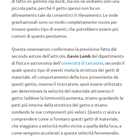
di fatto un
gamma ray burs
t, ma noi ne vediamo solo una
piccola parte, perché il getto spesso non ha un
allineamento tale da consentirci il rilevamento. Le onde
gravitazionali sono un modo completamente nuovo per
trovare questo tipo di eventi, che potrebbero essere più
comuni di quanto pensiamo».
Queste osservazioni confermano la previsione fatta dal
secondo autore dell’articolo,
Gavin Lamb
del dipartimento
di fisica e astronomia dell’
università di Leicester
, secondo il
quale questo tipo di eventi rivela la struttura dei getti di
materiale. «Il comportamento della luce proveniente da
questi getti», osserva il ricercatore, «può essere utilizzato
per determinare la velocità del materiale attraverso il
getto: laddove la luminosità aumenta, stiamo guardando le
parti più interne della struttura del getto e stiamo
sondando le sue componenti più veloci. Questo ci aiuta a
comprendere come si formano questi getti di materiale,
che viaggiano a velocità molto vicine a quella della luce, e
come vengono accelerati a queste velocità fenomenali».