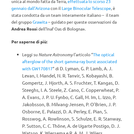
unica al mondo fatta da Terra,
effettuata lo scorso 23
gennaio dall’Arizona
con il
Large Binocular Telescope
, è
stata condotta da un team interamente italiano – il team
del gruppo
Grawita
– guidato per queste osservazioni da
Andrea Rossi
dell’Inaf Oas di Bologna».
Per saperne di più:
Leggi su
Nature Astronomy
l’articolo “
The optical
afterglow of the short gamma-ray burst associated
D. Lyman, G. P. Lamb, A. J.
with GW170817
” di
Levan, I. Mandel, N. R. Tanvir, S. Kobayashi, B.
Gompertz, J. Hjorth, A. S. Fruchter, T. Kangas, D.
Steeghs, I. A. Steele, Z. Cano, C. Copperwheat, P.
A. Evans, J. P. U. Fynbo, C. Gall, M. Im, L. Izzo, P.
Jakobsson, B. Milvang-Jensen, P. O’Brien, J. P.
Osborne, E. Palazzi, D. A. Perley, E. Pian, S.
Rosswog, A. Rowlinson, S. Schulze, E. R. Stanway,
P. Sutton, C. C. Thöne, A. de Ugarte Postigo, D. J.
Watson, K. Wiersema e R. A. M. J. Wijers