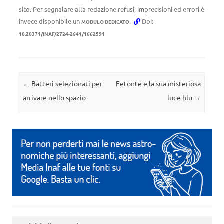
sito. Per segnalare alla redazione refusi, imprecisioni ed errori è
invece disponibile un
.
Doi:
MODULO DEDICATO
10.20371/INAF/2724-2641/1662591
Navigazione articolo
←
Batteri selezionati per
Fetonte e la sua misteriosa
arrivare nello spazio
luce blu
→