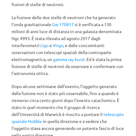
fusioni di stelle di neutroni.
La fusione delle due stelle di neutroni che ha generato
l’onda gravitazionale
Gw 170817
si è verificata a 130
milioni di anni luce di distanza in una galassia denominata
Ngc 4993. È stata rilevata ad agosto 2017 dagli
interferometri
Ligo
e
Virgo
, e dalle concomitanti
osservazioni con telescopi spaziali della controparte
elettromagnetica, un
gamma ray burst
. Ed è stata la prima
fusione di stelle di neutroni da osservare e confermare con
l’astronomia ottica.
Dopo alcune settimane dall’evento, l’oggetto generato
dalla fusione non è stato più osservabile, fino a quando è
riemerso circa cento giorni dopo l’evento cataclismico. È
stato in quel momento che il gruppo di ricerca
dell’Università di Warwick è riuscito a puntare il
telescopio
spaziale Hubble
in quella direzione e a vedere che
l’oggetto stava ancora generando un potente fascio di luce
nella nostra direzione.