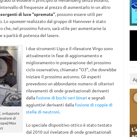
grado di eludere il principio di Heisenberg senza violarlo,
intervallo di frequenze al prezzo di aumentarlo in un altro
sorgenti di luce “spremuta”
, possono essere utili per
o. Lo
squeezer
realizzato dal gruppo di Hannover è stato
 che, nel prossimo futuro, sarà utile per aumentarne la
e a parità di potenza del laser».
I due strumenti Ligo e il rilevatore Virgo sono
attualmente in fase di aggiornamento e
miglioramento in preparazione del prossimo
ciclo osservativo, chiamato “O3”, che dovrebbe
iniziare il prossimo autunno. Gli esperti
A
prevedono un abbondante numero di ulteriori
rilevamenti di onde gravitazionali derivanti
dalla
fusione di buchi neri binari
e segnali
aggiuntivi derivanti dalla
fusione di coppie di
stelle di neutroni
.
, sviluppata
evatore di
nispel/Max
Lo speciale dispositivo ottico è stato testato
cs
L’
dal 2010 sul rivelatore di onde gravitazionali
ag