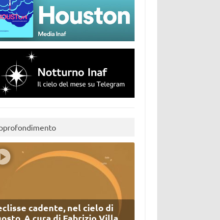
pprofondimento
eclisse cadente, nel cielo di
osto. A cura di Fabrizio Villa