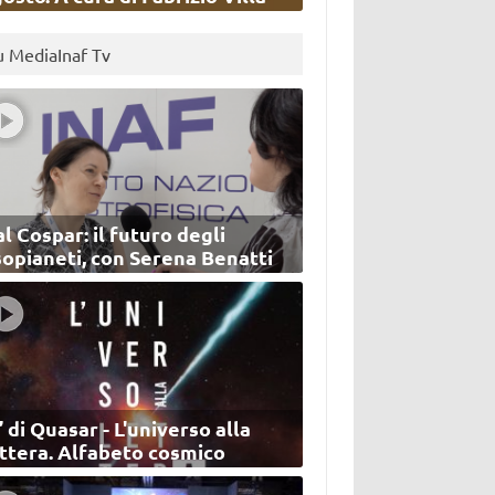
u MediaInaf Tv
l Cospar: il futuro degli
sopianeti, con Serena Benatti
’ di Quasar - L'universo alla
ettera. Alfabeto cosmico