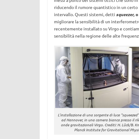
messi a punto dei sistemi ottici che sono in 
riducendo il rumore quantistico in un certo 
intervallo. Questi sistemi, detti
squeezer,
o 
migliorare la sensibilità di un interferometr
recentemente installato su Virgo e contiamo
sensibilità nella regione delle alte frequenz
L’installazione di una sorgente di luce “squeezed”
ad Hannover, in una camera bianca presso il ril
onde gravitazionali Virgo. Crediti: H. Lück/B. K
Planck Institute for Gravitational Physi