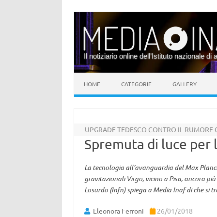
Il notiziario online dell’Istituto nazionale di 
Vai al contenuto
HOME
CATEGORIE
GALLERY
UPGRADE TEDESCO CONTRO IL RUMORE 
Spremuta di luce per 
La tecnologia all’avanguardia del Max Planck 
gravitazionali Virgo, vicino a Pisa, ancora pi
Losurdo (Infn) spiega a Media Inaf di che si tr
Eleonora Ferroni
26/01/2018