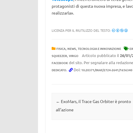
protagonisti di questa nuova impresa, e lavo
realizzarla».
LICENZA PER IL RIUTILIZZO DEL TESTO:
,
,
FISICA
NEWS
TECNOLOGIA E INNOVAZIONE
EI
,
Articolo pubblicato il
26/01/
SQUEEZER
VIRGO
del sito. Per segnalare alla redazione
FACEBOOK
.
Doi:
DEDICATO
10.20371/INAF/2724-2641/1656340
Navigazione articolo
←
ExoMars, il Trace Gas Orbiter è pronto
all’azione