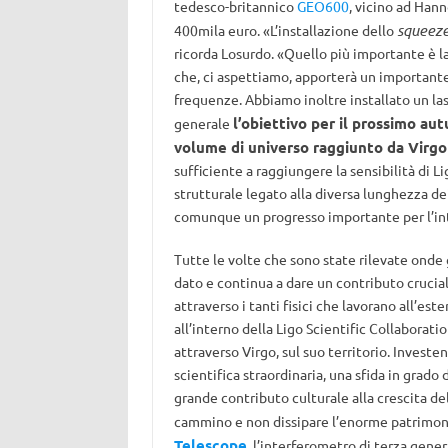
tedesco-britannico
GEO600
, vicino ad Hann
squeez
400mila euro. «L’installazione dello
ricorda Losurdo. «Quello più importante è la
che, ci aspettiamo, apporterà un importante 
frequenze. Abbiamo inoltre installato un la
l’obiettivo per il prossimo aut
generale
volume di universo raggiunto da Virgo
sufficiente a raggiungere la sensibilità di
strutturale legato alla diversa lunghezza dei
comunque un progresso importante per l’in
Tutte le volte che sono state rilevate onde g
dato e continua a dare un contributo cruciale 
attraverso i tanti fisici che lavorano all’es
all’interno della Ligo Scientific Collaboration
attraverso Virgo, sul suo territorio. Investe
scientifica straordinaria, una sfida in grado 
grande contributo culturale alla crescita d
cammino e non dissipare l’enorme patrimonio
Telescope
, l’interferometro di terza gener