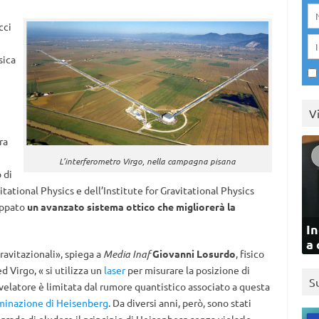
cci
sica
V
ra
L’interferometro Virgo, nella campagna pisana
 di
itational Physics e dell’Institute for Gravitational Physics
uppato
un avanzato sistema ottico che migliorerà la
In
a 
ravitazionali», spiega a
Media Inaf
Giovanni Losurdo
, fisico
 Virgo, « si utilizza un
laser
per misurare la posizione di
S
rivelatore è limitata dal rumore quantistico associato a questa
rminazione di Heisenberg
. Da diversi anni, però, sono stati