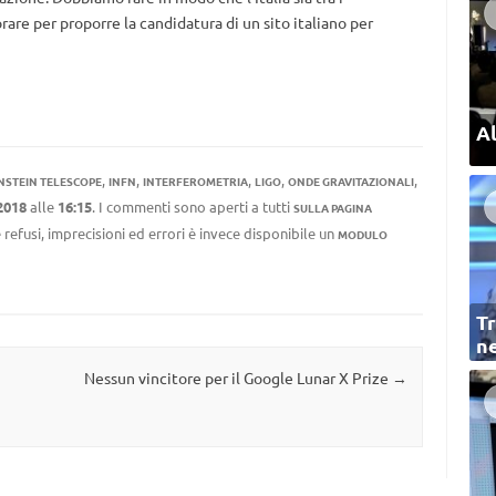
rare per proporre la candidatura di un sito italiano per
Al
,
,
,
,
,
NSTEIN TELESCOPE
INFN
INTERFEROMETRIA
LIGO
ONDE GRAVITAZIONALI
2018
alle
16:15
. I commenti sono aperti a tutti
SULLA PAGINA
 refusi, imprecisioni ed errori è invece disponibile un
MODULO
Tr
ne
Nessun vincitore per il Google Lunar X Prize
→