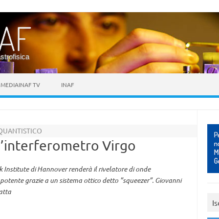
astrofisica
MEDIAINAF TV
INAF
QUANTISTICO
l’interferometro Virgo
Institute di Hannover renderà il rivelatore di onde
ù potente grazie a un sistema ottico detto ”squeezer”. Giovanni
atta
Is