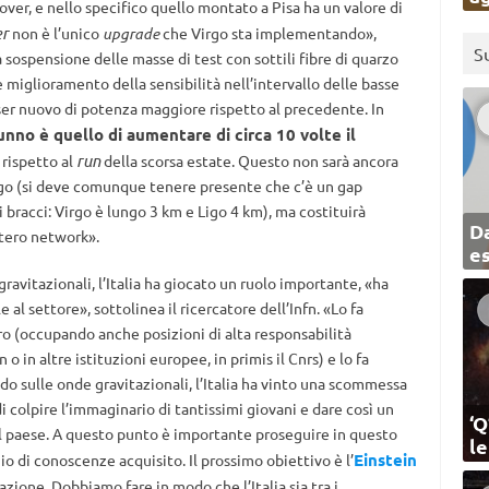
over, e nello specifico quello montato a Pisa ha un valore di
er
non è l’unico
upgrade
che Virgo sta implementando»,
S
 sospensione delle masse di test con sottili fibre di quarzo
miglioramento della sensibilità nell’intervallo delle basse
ser nuovo di potenza maggiore rispetto al precedente. In
unno è quello di aumentare di circa 10 volte il
run
rispetto al
della scorsa estate. Questo non sarà ancora
 Ligo (si deve comunque tenere presente che c’è un gap
 bracci: Virgo è lungo 3 km e Ligo 4 km), ma costituirà
Da
tero network».
e
ravitazionali, l’Italia ha giocato un ruolo importante, «ha
al settore», sottolinea il ricercatore dell’Infn. «Lo fa
tero (occupando anche posizioni di alta responsabilità
 o in altre istituzioni europee, in primis il Cnrs) e lo fa
ndo sulle onde gravitazionali, l’Italia ha vinto una scommessa
di colpire l’immaginario di tantissimi giovani e dare così un
‘Q
el paese. A questo punto è importante proseguire in questo
l
Einstein
 di conoscenze acquisito. Il prossimo obiettivo è l’
azione. Dobbiamo fare in modo che l’Italia sia tra i