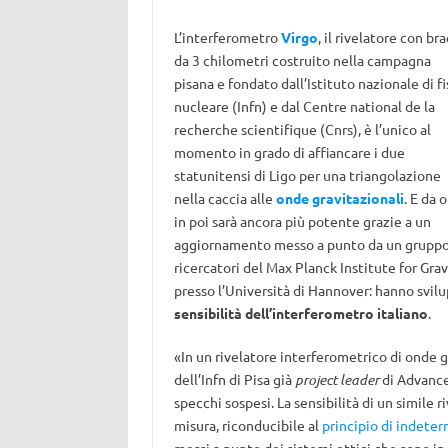
L’interferometro
Virgo
, il rivelatore con bra
da 3 chilometri costruito nella campagna
pisana e fondato dall’Istituto nazionale di fi
nucleare (Infn) e dal Centre national de la
recherche scientifique (Cnrs), è l’unico al
momento in grado di affiancare i due
statunitensi di Ligo per una triangolazione
nella caccia alle
onde gravitazionali
. E da o
in poi sarà ancora più potente grazie a un
aggiornamento messo a punto da un gruppo
ricercatori del Max Planck Institute for Grav
presso l’Università di Hannover: hanno svil
sensibilità dell’interferometro italiano
.
«In un rivelatore interferometrico di onde g
dell’Infn di Pisa già
project leader
di Advanced
specchi sospesi. La sensibilità di un simile 
misura, riconducibile al
principio di indete