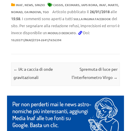
,
,
,
,
,
,
,
INAF
NEWS
SPAZIO
CASSIS
EXOMARS
IAPS ROMA
INAF
MARTE
,
,
Articolo pubblicato il
26/01/2018
alle
NOMAD
OA PADOVA
TGO
15:58
. I commenti sono aperti a tutti
del
SULLA PAGINA FACEBOOK
sito. Per segnalare alla redazione refusi, imprecisioni ed errori è
invece disponibile un
.
Doi:
MODULO DEDICATO
10.20371/INAF/2724-2641/1656394
Navigazione articolo
←
IA: a caccia di onde
Spremuta di luce per
gravitazionali
l’interferometro Virgo
→