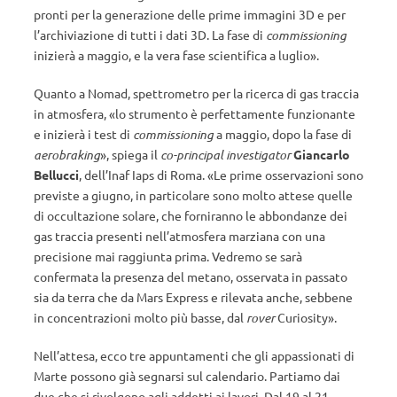
pronti per la generazione delle prime immagini 3D e per
l’archiviazione di tutti i dati 3D. La fase di
commissioning
inizierà a maggio, e la vera fase scientifica a luglio».
Quanto a Nomad, spettrometro per la ricerca di gas traccia
in atmosfera, «lo strumento è perfettamente funzionante
e inizierà i test di
commissioning
a maggio, dopo la fase di
aerobraking
», spiega il
co-principal investigator
Giancarlo
Bellucci
, dell’Inaf Iaps di Roma. «Le prime osservazioni sono
previste a giugno, in particolare sono molto attese quelle
di occultazione solare, che forniranno le abbondanze dei
gas traccia presenti nell’atmosfera marziana con una
precisione mai raggiunta prima. Vedremo se sarà
confermata la presenza del metano, osservata in passato
sia da terra che da Mars Express e rilevata anche, sebbene
in concentrazioni molto più basse, dal
rover
Curiosity».
Nell’attesa, ecco tre appuntamenti che gli appassionati di
Marte possono già segnarsi sul calendario. Partiamo dai
due che si rivolgono agli addetti ai lavori. Dal 19 al 21