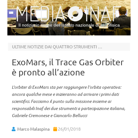
Il notiziario online dell’Istituto nazionale di astrofisica
Vai al contenuto
ULTIME NOTIZIE DAI QUATTRO STRUMENTI DI BORDO
ExoMars, il Trace Gas Orbiter
è pronto all’azione
L'orbiter di ExoMars sta per raggiungere l'orbita operativa:
ancora qualche mese e inizieranno ad arrivare i primi dati
scientifici. Facciamo il punto sulla missione insieme ai
responsabili Inaf dei due strumenti a partecipazione italiana,
Gabriele Cremonese e Giancarlo Bellucci
Marco Malaspina
26/01/2018