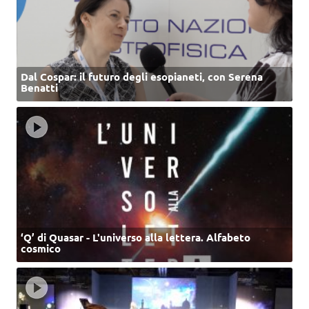
Dal Cospar: il futuro degli esopianeti, con Serena
Benatti
‘Q’ di Quasar - L'universo alla lettera. Alfabeto
cosmico