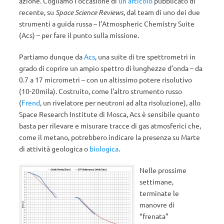
azione. Cogliamo l’occasione di
un articolo
pubblicato di
recente, su
Space Science Reviews
, dal team di uno dei due
strumenti a guida russa – l’Atmospheric Chemistry Suite
(Acs) – per fare il punto sulla missione.
Partiamo dunque da
Acs
, una suite di tre spettrometri in
grado di coprire un ampio spettro di lunghezze d’onda – da
0.7 a 17 micrometri – con un altissimo potere risolutivo
(10-20mila). Costruito, come l’altro strumento russo
(
Frend
, un rivelatore per neutroni ad alta risoluzione), allo
Space Research Institute di Mosca, Acs è sensibile quanto
basta per rilevare e misurare tracce di gas atmosferici che,
come il metano, potrebbero indicare la presenza su Marte
di attività geologica o
biologica
.
Nelle prossime
settimane,
terminate le
manovre di
“frenata”