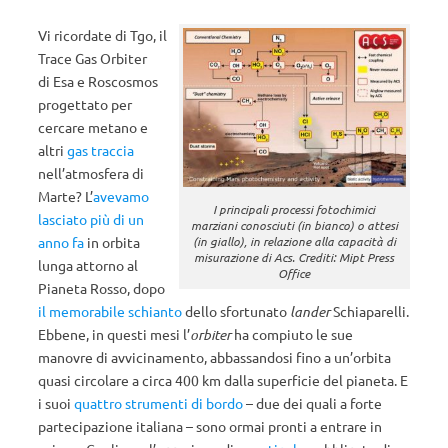
Vi ricordate di Tgo, il
Trace Gas Orbiter
di Esa e Roscosmos
progettato per
cercare metano e
altri
gas traccia
nell’atmosfera di
Marte? L’
avevamo
I principali processi fotochimici
lasciato più di un
marziani conosciuti (in bianco) o attesi
(in giallo), in relazione alla capacità di
anno fa
in orbita
misurazione di Acs. Crediti: Mipt Press
lunga attorno al
Office
Pianeta Rosso, dopo
il memorabile schianto
dello sfortunato
lander
Schiaparelli.
Ebbene, in questi mesi l’
orbiter
ha compiuto le sue
manovre di avvicinamento, abbassandosi fino a un’orbita
quasi circolare a circa 400 km dalla superficie del pianeta. E
i suoi
quattro strumenti di bordo
– due dei quali a forte
partecipazione italiana – sono ormai pronti a entrare in