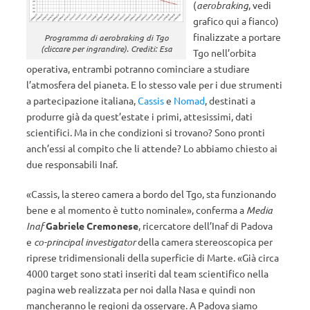
(
aerobraking
, vedi
grafico qui a fianco)
finalizzate a portare
Programma di aerobraking di Tgo
(cliccare per ingrandire). Crediti: Esa
Tgo nell’orbita
operativa, entrambi potranno cominciare a studiare
l’atmosfera del pianeta. E lo stesso vale per i due strumenti
a partecipazione italiana,
Cassis
e
Nomad
, destinati a
produrre già da quest’estate i primi, attesissimi, dati
scientifici. Ma in che condizioni si trovano? Sono pronti
anch’essi al compito che li attende? Lo abbiamo chiesto ai
due responsabili Inaf.
«Cassis, la stereo camera a bordo del Tgo, sta funzionando
bene e al momento è tutto nominale», conferma a
Media
Inaf
Gabriele Cremonese
, ricercatore dell’Inaf di Padova
e
co-principal investigator
della camera stereoscopica per
riprese tridimensionali della superficie di Marte. «Già circa
4000 target sono stati inseriti dal team scientifico nella
pagina web realizzata per noi dalla Nasa e quindi non
mancheranno le regioni da osservare. A Padova siamo