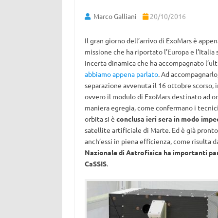
Marco Galliani
20/10/2016
Il gran giorno dell’arrivo di ExoMars è appena
missione che ha riportato l’Europa e l’Italia
incerta dinamica che ha accompagnato l’ult
abbiamo appena parlato
. Ad accompagnarlo,
separazione avvenuta il 16 ottobre scorso, in
ovvero il modulo di ExoMars destinato ad orb
maniera egregia, come confermano i tecnici 
orbita si è
conclusa ieri sera in modo impe
satellite artificiale di Marte. Ed è già pront
anch’essi in piena efficienza, come risulta da
Nazionale di Astrofisica ha importanti pa
CaSSIS
.