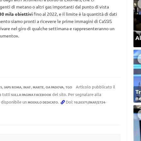
enti di metano o altri gas importanti dal punto di vista
0 mila obiettivi
fino al 2022, e il limite è la quantità di dati
ento siamo pronti a ricevere le prime immagini di CaSSIS
rivare nel giro di qualche settimana e rappresenteranno un
trumento».
Al
,
,
,
,
,
Articolo pubblicato il
S
IAPS ROMA
INAF
MARTE
OA PADOVA
TGO
Tr
a tutti
del sito. Per segnalare alla
SULLA PAGINA FACEBOOK
ne
e disponibile un
.
Doi:
MODULO DEDICATO
10.20371/INAF/2724-