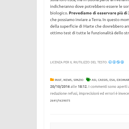
indicheranno dove potrebbero essere le sorg
biologico.
Prevediamo di osservare più di 3
che possiamo inviare a Terra. In questo mom
della superficie di Marte che dovrebbero ar
ottimo test di tutte le funzionalità dello s
LICENZA PER IL RIUTILIZZO DEL TESTO:
,
,
,
,
,
INAF
NEWS
SPAZIO
ASI
CASSIS
ESA
EXOMAR
20/10/2016
alle
18:12
. I commenti sono aperti 
redazione refusi, imprecisioni ed errori è invec
2641/1639075