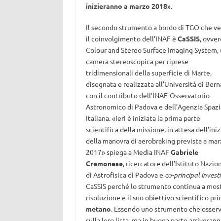
inizieranno a marzo 2018
».
Il secondo strumento a bordo di TGO che v
il coinvolgimento dell’INAF è
CaSSIS
, ovver
Colour and Stereo Surface Imaging System,
camera stereoscopica per riprese
tridimensionali della superficie di Marte,
disegnata e realizzata all’Università di Bern
con il contributo dell’INAF-Osservatorio
Astronomico di Padova e dell’Agenzia Spazi
Italiana. «Ieri è iniziata la prima parte
scientifica della missione, in attesa dell’iniz
della manovra di aerobraking prevista a mar
2017» spiega a Media INAF
Gabriele
Cremonese
, ricercatore dell’Istituto Nazio
di Astrofisica di Padova e
co-principal invest
CaSSIS perché lo strumento continua a mostr
risoluzione e il suo obiettivo scientifico pr
metano
. Essendo uno strumento che osserver
sulla loro lista, ma in buona parte arriveran