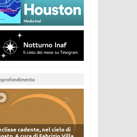
pprofondimento
eclisse cadente, nel cielo di
osto. A cura di Fabrizio Villa