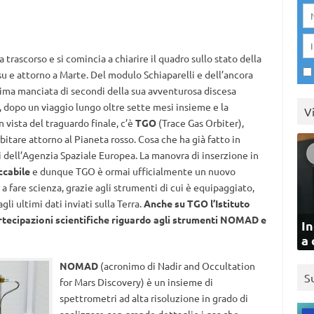
 trascorso e si comincia a chiarire il quadro sullo stato della
 su e attorno a Marte. Del modulo Schiaparelli e dell’ancora
ima manciata di secondi della sua avventurosa discesa
 dopo un viaggio lungo oltre sette mesi insieme e la
V
 vista del traguardo finale, c’è
TGO
(Trace Gas Orbiter),
itare attorno al Pianeta rosso. Cosa che ha già fatto in
dell’Agenzia Spaziale Europea. La manovra di inserzione in
ccabile
e dunque TGO è ormai ufficialmente un nuovo
o a fare scienza, grazie agli strumenti di cui è equipaggiato,
gli ultimi dati inviati sulla Terra.
Anche su TGO l’Istituto
rtecipazioni scientifiche riguardo agli strumenti NOMAD e
In
a 
NOMAD
(acronimo di Nadir and Occultation
S
for Mars Discovery) è un insieme di
spettrometri ad alta risoluzione in grado di