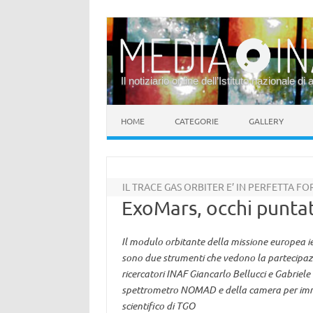
Il notiziario online dell’Istituto nazionale di 
Vai al contenuto
HOME
CATEGORIE
GALLERY
IL TRACE GAS ORBITER E’ IN PERFETTA F
ExoMars, occhi punta
Il modulo orbitante della missione europea ier
sono due strumenti che vedono la partecipazio
ricercatori INAF Giancarlo Bellucci e Gabriele
spettrometro NOMAD e della camera per imm
scientifico di TGO