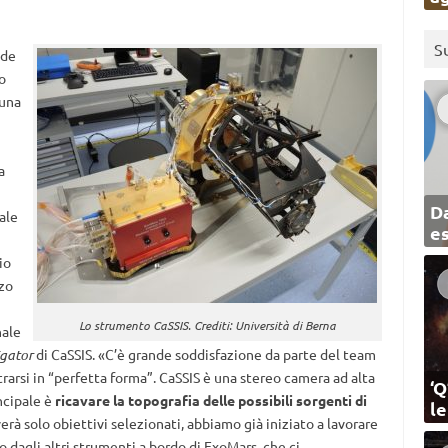
S
ede
o
 una
a
Da
ale
e
io
zo
Lo strumento CaSSIS. Crediti: Università di Berna
nale
igator
di CaSSIS. «C’è grande soddisfazione da parte del team
arsi in “perfetta forma”. CaSSIS è una stereo camera ad alta
‘Q
incipale è
ricavare la topografia delle possibili sorgenti di
l
à solo obiettivi selezionati, abbiamo già iniziato a lavorare
no dagli altri strumenti a bordo di ExoMars, che ci