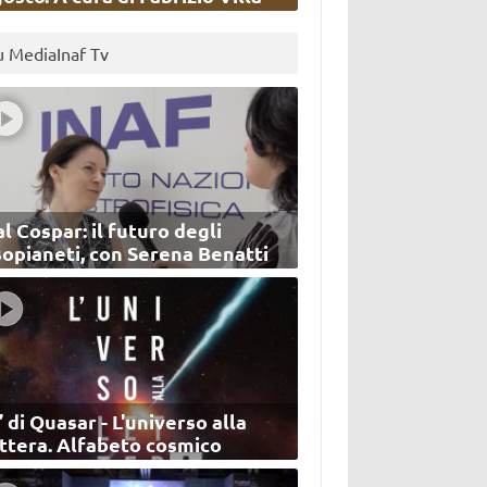
u MediaInaf Tv
l Cospar: il futuro degli
sopianeti, con Serena Benatti
’ di Quasar - L'universo alla
ettera. Alfabeto cosmico