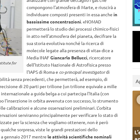
analizzare con grande dettaglio i gas che
compongono l’atmosfera di Marte, e riuscirà a
individuare composti presenti in essa anche
in
bassissime concentrazioni
. «NOMAD
permetterà lo studio dei processi chimico-fisici
in atto nell’atmosfera del pianeta, decifrare la
sua storia evolutiva nonché la ricerca di
molecole legate alla presenza di vita» dice a
Media INAF
Giancarlo Bellucci
, ricercatore
titute for
dell’Istituto Nazionale di Astrofisica presso
l’IAPS di Roma e
co-principal investigator
di
ilità senza precedenti, che permetterà, ad esempio, di
A
ecisione di 20 parti per trilione (un trilione equivale a mille
nternazionale a guida belga a cui partecipa l’Italia (con
po l’inserzione in orbita avvenuta con successo, lo strumento
le calibrazioni e alcune osservazioni preliminari. L’orbita
ervazioni serviranno principalmente per verificare lo stato di
izzate per la scienza che vogliamo ottenere, non è però
qualche sorpresa, viste le grandi prestazioni dello
L’
e a gennaio 2017 mentre
le attività scientifiche nominali
ag