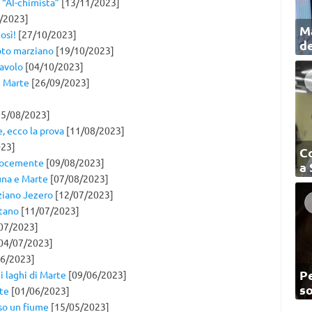
 “AI-chimista”
[13/11/2023]
/2023]
Ma
osì!
[27/10/2023]
de
oto marziano
[19/10/2023]
iavolo
[04/10/2023]
u Marte
[26/09/2023]
5/08/2023]
, ecco la prova
[11/08/2023]
23]
C
elocemente
[09/08/2023]
a
Luna e Marte
[07/08/2023]
ziano Jezero
[12/07/2023]
itano
[11/07/2023]
07/2023]
04/07/2023]
6/2023]
Pe
 i laghi di Marte
[09/06/2023]
so
ate
[01/06/2023]
so un fiume
[15/05/2023]