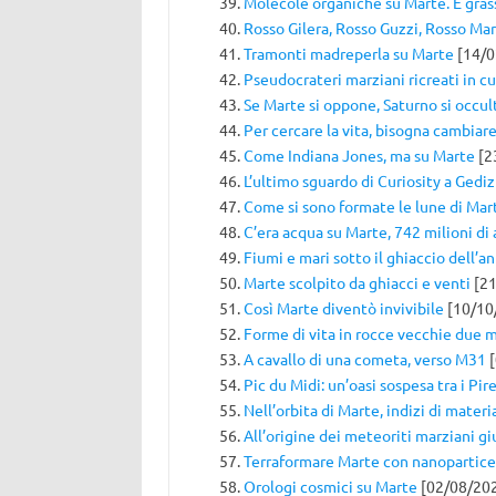
Molecole organiche su Marte. È gras
Rosso Gilera, Rosso Guzzi, Rosso Ma
Tramonti madreperla su Marte
[14/0
Pseudocrateri marziani ricreati in c
Se Marte si oppone, Saturno si occul
Per cercare la vita, bisogna cambiar
Come Indiana Jones, ma su Marte
[2
L’ultimo sguardo di Curiosity a Gediz 
Come si sono formate le lune di Mar
C’era acqua su Marte, 742 milioni di 
Fiumi e mari sotto il ghiaccio dell’a
Marte scolpito da ghiacci e venti
[21
Così Marte diventò invivibile
[10/10
Forme di vita in rocce vecchie due mi
A cavallo di una cometa, verso M31
[
Pic du Midi: un’oasi sospesa tra i Pire
Nell’orbita di Marte, indizi di materi
All’origine dei meteoriti marziani giu
Terraformare Marte con nanopartice
Orologi cosmici su Marte
[02/08/20