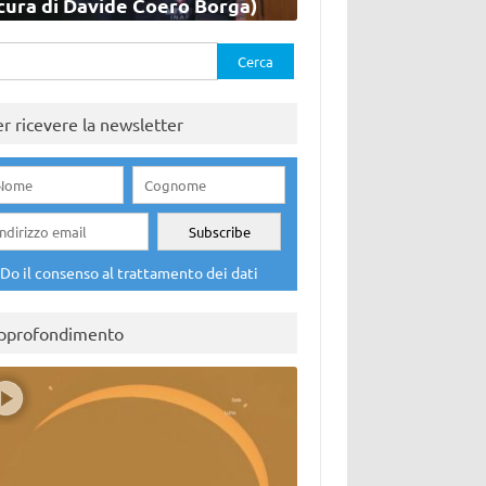
cura di Davide Coero Borga)
rca
er ricevere la newsletter
Do il consenso al trattamento dei dati
pprofondimento