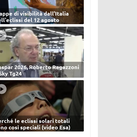
ppe di visibilità dall’Italia
ll'eclissi del 12 agosto
ospar 2026, Roberto Ragazzoni
 Sky Tg24
rché le eclissi solari totali
no così speciali (video Esa)