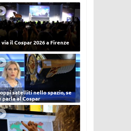
 via il Cospar 2026 a Firenze
oppi satelliti nello spazio, se
 parla al Cospar