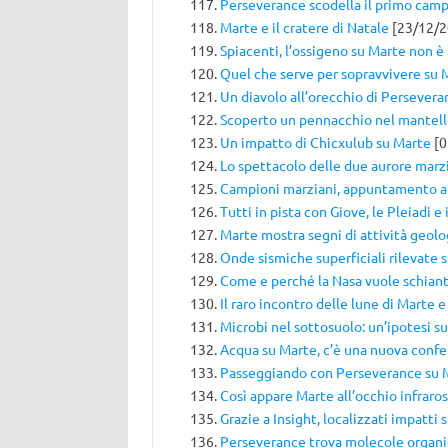
Perseverance scodella il primo cam
Marte e il cratere di Natale
[23/12/2
Spiacenti, l’ossigeno su Marte non è
Quel che serve per sopravvivere su 
Un diavolo all’orecchio di Persevera
Scoperto un pennacchio nel mantell
Un impatto di Chicxulub su Marte
[0
Lo spettacolo delle due aurore marz
Campioni marziani, appuntamento a
Tutti in pista con Giove, le Pleiadi e 
Marte mostra segni di attività geolo
Onde sismiche superficiali rilevate 
Come e perché la Nasa vuole schiant
Il raro incontro delle lune di Marte 
Microbi nel sottosuolo: un’ipotesi su
Acqua su Marte, c’è una nuova conf
Passeggiando con Perseverance su 
Così appare Marte all’occhio infraro
Grazie a Insight, localizzati impatti 
Perseverance trova molecole organi