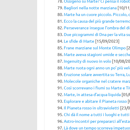
Ossigeno su Marte? Ci pensa il robot
Bagliori nella notte marziana
[10/11
Marte ha un cuore piccolo. Piccolo, c
Ecco la causa del più grande terrem
Perseverance insegue l’ombra del d
Due picogrammi di Dna per la vita s
Le sfide di Marte
[15/09/2023]
Frane marziane sul Monte Olimpo
[2
Marte aveva stagioni umide e secche
Ingenuity di nuovo in volo
[10/08/20
Marte ruota ogni anno un po’ più v
Eruzione solare avvertita su Terra, 
Molecole organiche nel cratere mar
Così scorrevano i fiumi su Marte e T
Marte, in attesa d’acqua liquida
[05/
Esplorare e abitare il Pianeta rosso
[
Il Pianeta rosso in ultravioletti
[23/0
Chi dà il nome a tutti i luoghi e tutti
Astro-incontri per prepararci all’est
Là dove un tempo scorreva impetuo