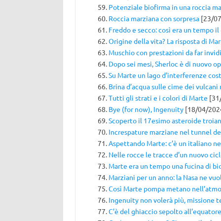
Potenziale biofirma in una roccia m
Roccia marziana con sorpresa
[23/07
Freddo e secco: così era un tempo il
Origine della vita? La risposta di Ma
Muschio con prestazioni da far invidi
Dopo sei mesi, Sherloc è di nuovo o
Su Marte un lago d’interferenze cos
Brina d’acqua sulle cime dei vulcani
Tutti gli strati e i colori di Marte
[31
Bye (for now), Ingenuity
[18/04/202
Scoperto il 17esimo asteroide troia
Increspature marziane nel tunnel de
Aspettando Marte: c’è un italiano n
Nelle rocce le tracce d’un nuovo cic
Marte era un tempo una fucina di b
Marziani per un anno: la Nasa ne vuo
Così Marte pompa metano nell’atmo
Ingenuity non volerà più, missione 
C’è del ghiaccio sepolto all’equator