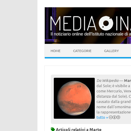
Il notiziario online dell’Istituto nazionale di 
Vai al contenuto
HOME
CATEGORIE
GALLERY
Da Wikipedia
—
Mar
dal Sole; è visibile 
come Mercurio, Vener
distanza dal Sole).
causato dalla grande
nome dall'omonima d
la rappresentazione s
tutto »
Articoli relativi a
Marte