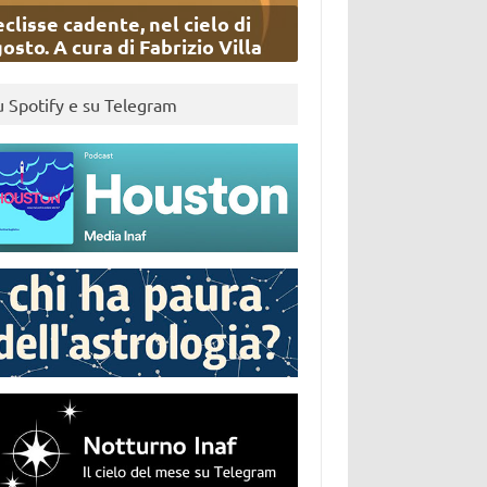
eclisse cadente, nel cielo di
osto. A cura di Fabrizio Villa
u Spotify e su Telegram