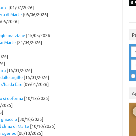
a 
arte
[01/07/2026]
era di Marte
[05/06/2026]
Rice
/05/2026]
per:
P
logie marziane
[15/05/2026]
su Marte
[21/04/2026]
026]
26]
erra
[15/01/2026]
dalle argille
[15/01/2026]
s’ha da fare
[09/01/2026]
A
io si deforma
[10/12/2025]
/2025]
5]
l ghiaccio
[30/10/2025]
l clima di Marte
[10/10/2025]
terogeneo
[08/10/2025]