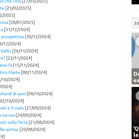
so che cola
[27/03/2025]
rte
[25/02/2025]
2/2025]
ucina
[28/01/2025]
M
ta
[31/12/2024]
e prospettiva
[30/12/2024]
3/12/2024]
Vallis
[26/11/2024]
te?
[22/11/2024]
anni fa
[15/11/2024]
ntico Marte
[08/11/2024]
Da
/10/2024]
e
/2024]
liardi di anni
[09/10/2024]
02/10/2024]
nei e il cielo
[27/09/2024]
a oscura
[24/09/2024]
nti sulla Terra
[21/08/2024]
‘Q
lle ad hoc
[20/08/2024]
l
24]