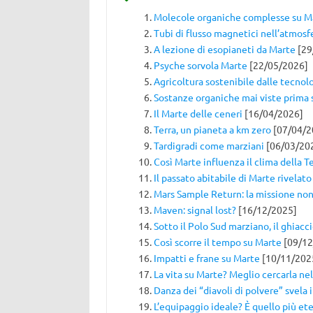
Molecole organiche complesse su M
Tubi di flusso magnetici nell’atmosf
A lezione di esopianeti da Marte
[29
Psyche sorvola Marte
[22/05/2026]
Agricoltura sostenibile dalle tecno
Sostanze organiche mai viste prima 
Il Marte delle ceneri
[16/04/2026]
Terra, un pianeta a km zero
[07/04/2
Tardigradi come marziani
[06/03/20
Così Marte influenza il clima della T
Il passato abitabile di Marte rivelato 
Mars Sample Return: la missione non 
Maven: signal lost?
[16/12/2025]
Sotto il Polo Sud marziano, il ghiacc
Così scorre il tempo su Marte
[09/12
Impatti e frane su Marte
[10/11/202
La vita su Marte? Meglio cercarla ne
Danza dei “diavoli di polvere” svela i
L’equipaggio ideale? È quello più e