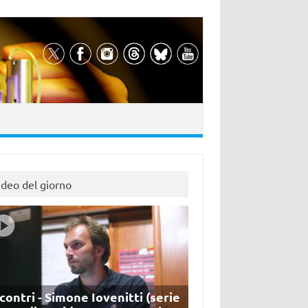
ideo del giorno
contri - Simone Iovenitti (serie