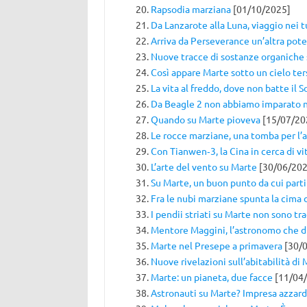
Rapsodia marziana
[01/10/2025]
Da Lanzarote alla Luna, viaggio nei t
Arriva da Perseverance un’altra pote
Nuove tracce di sostanze organiche
Così appare Marte sotto un cielo ter
La vita al freddo, dove non batte il S
Da Beagle 2 non abbiamo imparato n
Quando su Marte pioveva
[15/07/20
Le rocce marziane, una tomba per l’
Con Tianwen‑3, la Cina in cerca di vi
L’arte del vento su Marte
[30/06/202
Su Marte, un buon punto da cui parti
Fra le nubi marziane spunta la cima 
I pendii striati su Marte non sono tr
Mentore Maggini, l’astronomo che d
Marte nel Presepe a primavera
[30/0
Nuove rivelazioni sull’abitabilità di
Marte: un pianeta, due facce
[11/04
Astronauti su Marte? Impresa azzar