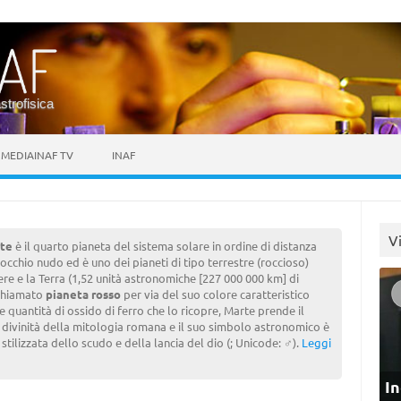
astrofisica
MEDIAINAF TV
INAF
V
te
è il quarto pianeta del sistema solare in ordine di distanza
a occhio nudo ed è uno dei pianeti di tipo terrestre (roccioso)
e e la Terra (1,52 unità astronomiche [227 000 000 km] di
 Chiamato
pianeta rosso
per via del suo colore caratteristico
 quantità di ossido di ferro che lo ricopre, Marte prende il
ivinità della mitologia romana e il suo simbolo astronomico è
tilizzata dello scudo e della lancia del dio (; Unicode: ♂).
Leggi
In