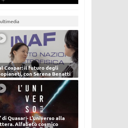
ultimedia
l Cospar: il futuro degli
sopianeti, con Serena Benatti
’ di Quasar - L'universo alla
ettera. Alfabeto cosmico