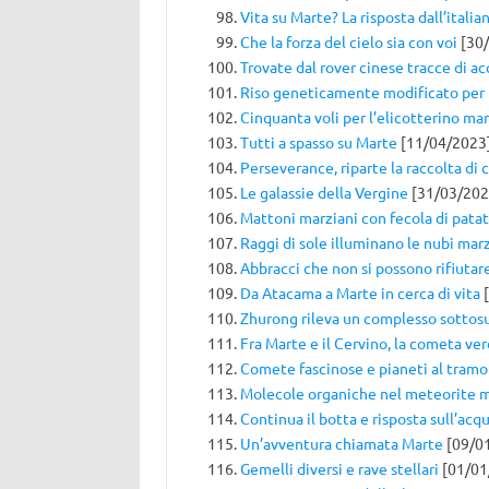
Vita su Marte? La risposta dall’itali
Che la forza del cielo sia con voi
[30/
Trovate dal rover cinese tracce di a
Riso geneticamente modificato per i
Cinquanta voli per l’elicotterino ma
Tutti a spasso su Marte
[11/04/2023
Perseverance, riparte la raccolta di
Le galassie della Vergine
[31/03/202
Mattoni marziani con fecola di pata
Raggi di sole illuminano le nubi mar
Abbracci che non si possono rifiutar
Da Atacama a Marte in cerca di vita
[
Zhurong rileva un complesso sottos
Fra Marte e il Cervino, la cometa ver
Comete fascinose e pianeti al tram
Molecole organiche nel meteorite 
Continua il botta e risposta sull’acq
Un’avventura chiamata Marte
[09/0
Gemelli diversi e rave stellari
[01/01