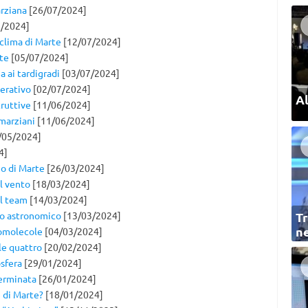
arziana
[26/07/2024]
/2024]
 clima di Marte
[12/07/2024]
rte
[05/07/2024]
a ai tardigradi
[03/07/2024]
perativo
[02/07/2024]
Al
truttive
[11/06/2024]
 marziani
[11/06/2024]
/05/2024]
4]
no di Marte
[26/03/2024]
l vento
[18/03/2024]
el team
[14/03/2024]
lo astronomico
[13/03/2024]
Tr
ne
iomolecole
[04/03/2024]
le quattro
[20/02/2024]
sfera
[29/01/2024]
terminata
[26/01/2024]
e di Marte?
[18/01/2024]