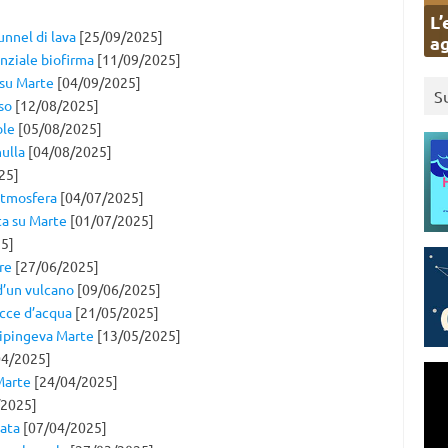
L’
unnel di lava
[25/09/2025]
ag
nziale biofirma
[11/09/2025]
 su Marte
[04/09/2025]
S
so
[12/08/2025]
ole
[05/08/2025]
ulla
[04/08/2025]
25]
atmosfera
[04/07/2025]
ta su Marte
[01/07/2025]
5]
re
[27/06/2025]
d’un vulcano
[09/06/2025]
acce d’acqua
[21/05/2025]
ipingeva Marte
[13/05/2025]
4/2025]
 Marte
[24/04/2025]
/2025]
data
[07/04/2025]