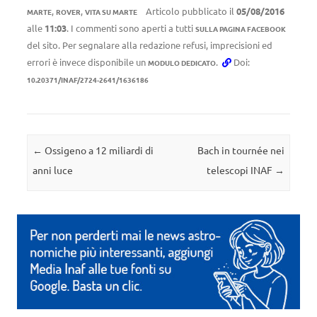
,
,
Articolo pubblicato il
05/08/2016
MARTE
ROVER
VITA SU MARTE
alle
11:03
. I commenti sono aperti a tutti
SULLA PAGINA FACEBOOK
del sito. Per segnalare alla redazione refusi, imprecisioni ed
errori è invece disponibile un
.
Doi:
MODULO DEDICATO
10.20371/INAF/2724-2641/1636186
Navigazione articolo
←
Ossigeno a 12 miliardi di
Bach in tournée nei
anni luce
telescopi INAF
→