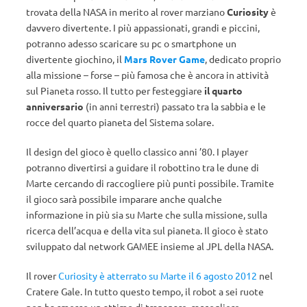
trovata della NASA in merito al rover marziano
Curiosity
è
davvero divertente. I più appassionati, grandi e piccini,
potranno adesso scaricare su pc o smartphone un
divertente giochino, il
Mars Rover Game
, dedicato proprio
alla missione – forse – più famosa che è ancora in attività
sul Pianeta rosso. Il tutto per festeggiare
il quarto
anniversario
(in anni terrestri) passato tra la sabbia e le
rocce del quarto pianeta del Sistema solare.
Il design del gioco è quello classico anni ’80. I player
potranno divertirsi a guidare il robottino tra le dune di
Marte cercando di raccogliere più punti possibile. Tramite
il gioco sarà possibile imparare anche qualche
informazione in più sia su Marte che sulla missione, sulla
ricerca dell’acqua e della vita sul pianeta. Il gioco è stato
sviluppato dal network GAMEE insieme al JPL della NASA.
Il rover
Curiosity è atterrato su Marte il 6 agosto 2012
nel
Cratere Gale. In tutto questo tempo, il robot a sei ruote