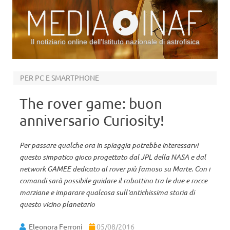
Il notiziario online dell’Istituto nazionale di astrofisica
Vai al contenuto
PER PC E SMARTPHONE
The rover game: buon
anniversario Curiosity!
Per passare qualche ora in spiaggia potrebbe interessarvi
questo simpatico gioco progettato dal JPL della NASA e dal
network GAMEE dedicato al rover più famoso su Marte. Con i
comandi sarà possibile guidare il robottino tra le due e rocce
marziane e imparare qualcosa sull'antichissima storia di
questo vicino planetario
Eleonora Ferroni
05/08/2016