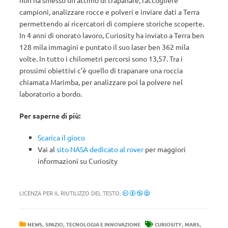
non ha smesso un attimo di trapanare, raccogliere
campioni, analizzare rocce e polveri e inviare dati a Terra
permettendo ai ricercatori di compiere storiche scoperte.
In 4 anni di onorato lavoro, Curiosity ha inviato a Terra ben
128 mila immagini e puntato il suo laser ben 362 mila
volte. In tutto i chilometri percorsi sono 13,57. Tra i
prossimi obiettivi c’è quello di trapanare una roccia
chiamata Marimba, per analizzare poi la polvere nel
laboratorio a bordo.
Per saperne di più:
Scarica il gioco
Vai al
sito NASA dedicato al rover
per maggiori
informazioni su Curiosity
LICENZA PER IL RIUTILIZZO DEL TESTO:
,
,
,
,
NEWS
SPAZIO
TECNOLOGIA E INNOVAZIONE
CURIOSITY
MARS