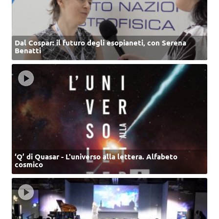
Dal Cospar: il futuro degli esopianeti, con Serena
Benatti
‘Q’ di Quasar - L'universo alla lettera. Alfabeto
cosmico