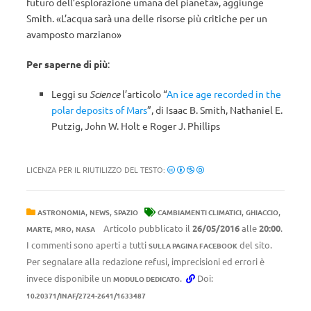
futuro dell’esplorazione umana del pianeta», aggiunge
Smith. «L’acqua sarà una delle risorse più critiche per un
avamposto marziano»
Per saperne di più
:
Leggi su
Science
l’articolo “
An ice age recorded in the
polar deposits of Mars
”, di Isaac B. Smith, Nathaniel E.
Putzig, John W. Holt e Roger J. Phillips
LICENZA PER IL RIUTILIZZO DEL TESTO:
,
,
,
,
ASTRONOMIA
NEWS
SPAZIO
CAMBIAMENTI CLIMATICI
GHIACCIO
,
,
Articolo pubblicato il
26/05/2016
alle
20:00
.
MARTE
MRO
NASA
I commenti sono aperti a tutti
del sito.
SULLA PAGINA FACEBOOK
Per segnalare alla redazione refusi, imprecisioni ed errori è
invece disponibile un
.
Doi:
MODULO DEDICATO
10.20371/INAF/2724-2641/1633487