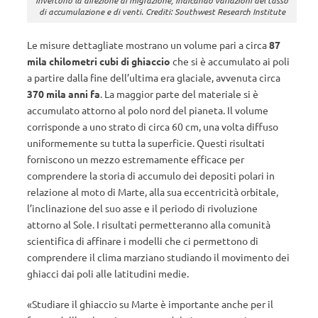
invertono la direzione di migrazione, indicando variazioni del tasso
di accumulazione e di venti. Crediti: Southwest Research Institute
Le misure dettagliate mostrano un volume pari a circa
87
mila chilometri cubi di ghiaccio
che si è accumulato ai poli
a partire dalla fine dell’ultima era glaciale, avvenuta circa
370 mila anni fa
. La maggior parte del materiale si è
accumulato attorno al polo nord del pianeta. Il volume
corrisponde a uno strato di circa 60 cm, una volta diffuso
uniformemente su tutta la superficie. Questi risultati
forniscono un mezzo estremamente efficace per
comprendere la storia di accumulo dei depositi polari in
relazione al moto di Marte, alla sua eccentricità orbitale,
l’inclinazione del suo asse e il periodo di rivoluzione
attorno al Sole. I risultati permetteranno alla comunità
scientifica di affinare i modelli che ci permettono di
comprendere il clima marziano studiando il movimento dei
ghiacci dai poli alle latitudini medie.
«Studiare il ghiaccio su Marte è importante anche per il