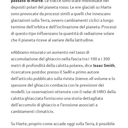
passato di Marte
. Le tracce sono state individuate nei
depositi polari del pianeta rosso. Le ere glaciali su Marte
sono provocate da processi simili a quelli che innescano
glaciazioni sulla Terra, ovvero cambiamenti ciclici a lungo
termine dell’orbita e dell’inclinazione del pianeta. Processi
di questo tipo influenzano la quantità di radiazione solare
che il pianeta riceve al variare della latitudine.
«Abbiamo misurato un aumento nel tasso di
accumulazione del ghiaccio nella fascia tra i 100 e i 300
metri di profondità della calotta polare», dice
Isaac Smith
,
ricercatore postdoc presso il SwRI e primo autore
dell’articolo pubblicato sulla rivista
Science
. «Il volume e lo
spessore del ghiaccio combacia con le previsioni dei
modelli. Le osservazioni ottenute con il radar di MRO della
calotta ghiacciata forniscono una storia dettagliata
dell’accumulo di ghiaccio e l’erosione associati a
cambiamenti climatici».
Su Marte, proprio come accade oggi sulla Terra, è possibile