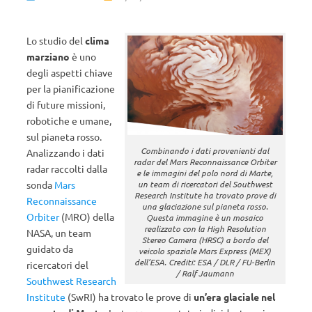
Lo studio del
clima
marziano
è uno
degli aspetti chiave
per la pianificazione
di future missioni,
robotiche e umane,
sul pianeta rosso.
Combinando i dati provenienti dal
Analizzando i dati
radar del Mars Reconnaissance Orbiter
radar raccolti dalla
e le immagini del polo nord di Marte,
sonda
Mars
un team di ricercatori del Southwest
Research Institute ha trovato prove di
Reconnaissance
una glaciazione sul pianeta rosso.
Orbiter
(MRO) della
Questa immagine è un mosaico
realizzato con la High Resolution
NASA, un team
Stereo Camera (HRSC) a bordo del
guidato da
veicolo spaziale Mars Express (MEX)
dell’ESA. Crediti: ESA / DLR / FU-Berlin
ricercatori del
/ Ralf Jaumann
Southwest Research
Institute
(SwRI) ha trovato le prove di
un’era glaciale nel