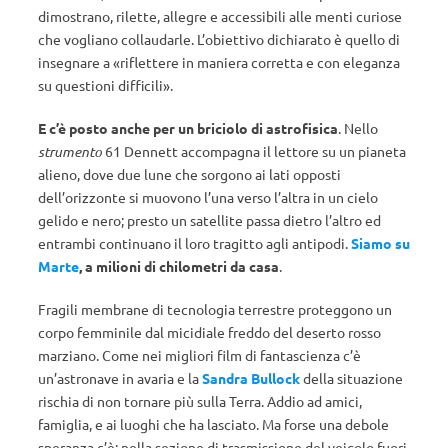
dimostrano, rilette, allegre e accessibili alle menti curiose
che vogliano collaudarle. L’obiettivo dichiarato è quello di
insegnare a «riflettere in maniera corretta e con eleganza
su questioni difficili».
E c’è posto anche per un briciolo di astrofisica
. Nello
strumento
61 Dennett accompagna il lettore su un pianeta
alieno, dove due lune che sorgono ai lati opposti
dell’orizzonte si muovono l’una verso l’altra in un cielo
gelido e nero; presto un satellite passa dietro l’altro ed
entrambi continuano il loro tragitto agli antipodi.
Siamo su
Marte
, a milioni di chilometri da casa
.
Fragili membrane di tecnologia terrestre proteggono un
corpo femminile dal micidiale freddo del deserto rosso
marziano. Come nei migliori film di fantascienza c’è
un’astronave in avaria e la
Sandra Bullock
della situazione
rischia di non tornare più sulla Terra. Addio ad amici,
famiglia, e ai luoghi che ha lasciato. Ma forse una debole
speranza c’è: nella sezione di trasmissione del veicolo fuori