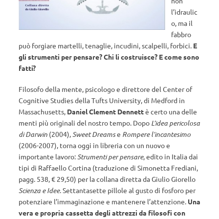
non
l’idraulic
o, ma il
fabbro
può forgiare martelli, tenaglie, incudini, scalpelli, forbici.
E
gli strumenti per pensare? Chi li costruisce? E come sono
fatti?
Filosofo della mente, psicologo e direttore del Center of
Cognitive Studies della Tufts University, di Medford in
Massachusetts,
Daniel Clement Dennett
è certo una delle
menti più originali del nostro tempo. Dopo
L’idea pericolosa
di Darwin
(2004),
Sweet Dreams
e
Rompere l’incantesimo
(2006-2007), torna oggi in libreria con un nuovo e
importante lavoro:
Strumenti per pensare
, edito in Italia dai
tipi di Raffaello Cortina (traduzione di Simonetta Frediani,
pagg. 538, € 29,50) per la collana diretta da Giulio Giorello
Scienza e Idee
. Settantasette pillole al gusto di fosforo per
potenziare l’immaginazione e mantenere l’attenzione.
Una
vera e propria cassetta degli attrezzi da filosofi con