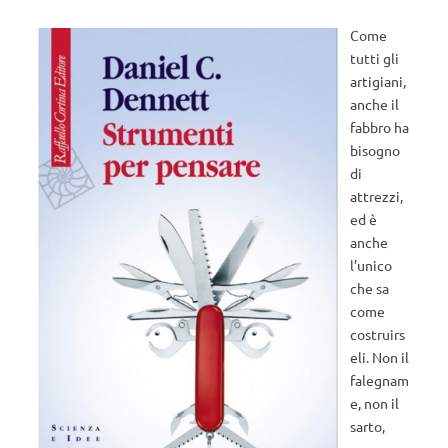
Come
tutti gli
artigiani,
anche il
fabbro ha
bisogno
di
attrezzi,
ed è
anche
l’unico
che sa
come
costruirs
eli. Non il
falegnam
e, non il
sarto,