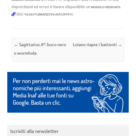
imprecisioni ed errori è invece disponibile un
.
MODULO DEDICATO
Doi:
10.20371/INAF/2724-2641/47973
Navigazione articolo
←
Sagittarius A*: buco nero
Loiano riapre i battenti
→
o wormhole
Iscriviti alla newsletter