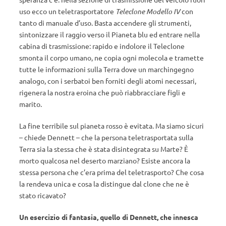
uso ecco un teletrasportatore
Teleclone Modello IV
con
tanto di manuale d’uso. Basta accendere gli strumenti,
sintonizzare il raggio verso il Pianeta blu ed entrare nella
cabina di trasmissione: rapido e indolore il Teleclone
smonta il corpo umano, ne copia ogni molecola e tramette
tutte le informazioni sulla Terra dove un marchingegno
analogo, con i serbatoi ben forniti degli atomi necessari,
rigenera la nostra eroina che può riabbracciare figli e
marito.
La fine terribile sul pianeta rosso è evitata. Ma siamo sicuri
– chiede Dennett – che la persona teletrasportata sulla
Terra sia la stessa che è stata disintegrata su Marte? È
morto qualcosa nel deserto marziano? Esiste ancora la
stessa persona che c’era prima del teletrasporto? Che cosa
la rendeva unica e cosa la distingue dal clone che ne è
stato ricavato?
Un esercizio di fantasia, quello di Dennett, che innesca