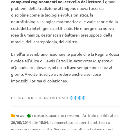
complessi ragionamenti nel cervello del lettore
. I grandi
problemi della tradizione attingono nuova forza da
discipline come la biologia evoluzionistica, la
neurofisiologia, la logica matematica e le varie teorie della
cosiddetta intelligenza artificiale. Ne emerge una nuova
idea di umanità, destinata a ribaltare i presupposti della
morale, dell’antropologia, del diritto.
E nell’aria sembrano risuonare le parole che la Regina Rossa
rivolge all’Alice di Lewis Carroll in
Attraverso lo specchio
:
«Quando ero giovane, mi esercitavo sempre mezz’ora al
giorno. A volte riuscivo a credere anche a sei cose
impossibili prima di colazione».
LICENZA PER IL RIUTILIZZO DEL TESTO:
,
,
Articolo pubblicato il
NEWS
FILOSOFIA
MARTE
RECENSIONI
29/05/2014
alle
15:04
. I commenti sono aperti a tutti
SULLA
del sito. Per segnalare alla redazione refusi,
PAGINA FACEBOOK