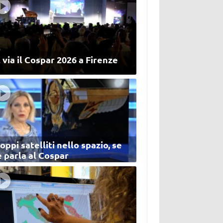
 via il Cospar 2026 a Firenze
oppi satelliti nello spazio, se
 parla al Cospar