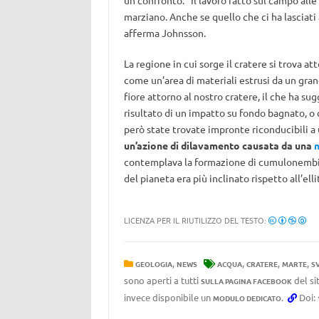
un confronto. “Il lavoro fatto sul campo alle
marziano. Anche se quello che ci ha lasciati
afferma Johnsson.
La regione in cui sorge il cratere si trova at
come un’area di materiali estrusi da un grand
fiore attorno al nostro cratere, il che ha su
risultato di un impatto su fondo bagnato, 
però state trovate impronte riconducibili a
un’azione di dilavamento causata da una
n
contemplava la formazione di cumulonembi. 
del pianeta era più inclinato rispetto all’elli
LICENZA PER IL RIUTILIZZO DEL TESTO:
,
,
,
,
GEOLOGIA
NEWS
ACQUA
CRATERE
MARTE
S
sono aperti a tutti
del si
SULLA PAGINA FACEBOOK
invece disponibile un
.
Doi:
MODULO DEDICATO