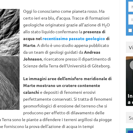
Oggi lo conosciamo come pianeta rosso. Ma
certo ieri era blu, d’acqua. Tracce di formazioni
geologiche originatesi grazie all’azione di H
O
2
allo stato liquido confermano la
presenza di
acqua nel
recentissimo passato geologico
di
Marte
. A dirlo è uno studio appena pubblicato
V
da un team di geologi guidati da
Andreas
Johnsson
, ricercatore presso il dipartimento di
Scienze della Terra dell’Università di Göteborg.
Le immagini aree dell’emisfero meridionale di
Marte mostrano un cratere contenente
calanchi
e depositi di fenomeni erosivi
In
perfettamente conservati. Si tratta di fenomeni
a 
geomorfologici di erosione del terreno che si
producono per effetto di dilavamento delle
S
a Terra sono le piante a difendere i terreni argillosi da piogge
e forniscono la prova dell’azione di acqua in tempi