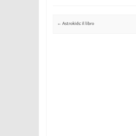
Navigazione articolo
←
Astrokids: il libro