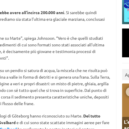
rebbe avere all’incirca 200.000 anni
. Si sarebbe quindi
diamo sia stata l’ultima era glaciale marziana, conclusasi
e su Marte”, spiega Johnsoon. “Vero è che quelli studiati
sedimenti di cui sono formati sono stati associati all’ultima
ece, è decisamente più giovane e testimonia processi di
nti”.
u un pendio si satura di acqua, la miscela che ne risulta può
A
na a valle in forma di detriti e si genera una frana. Sulla Terra,
ne a veri e propri disastri: un misto di pietre, ghiaia, argilla
o con sé tutto quel che si trova in superficie. Dal punto di
 corsa il sedimento presenta caratteristiche uniche, depositi
i flusso delle frane.
logi di Göteborg hanno riconosciuto su Marte.
Del tutto
L’
 Svalbard
e di cui sono state scattate immagini aeree per fare
ag