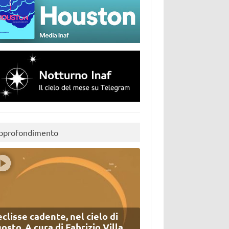
pprofondimento
eclisse cadente, nel cielo di
osto. A cura di Fabrizio Villa