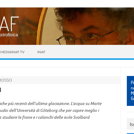
astrofisica
MEDIAINAF TV
INAF
 ROSSO
u
che più recenti dell’ultima glaciazione. L’acqua su Marte
dio dell’Università di Göteborg che per capire meglio i
tudiare le frane e i calanchi delle isole Svalbard
Is