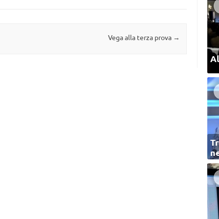
Vega alla terza prova
→
Al
Tr
ne