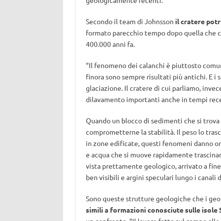
geologicamente recenti.
Secondo il team di Johnsson
il cratere pot
formato parecchio tempo dopo quella che cre
400.000 anni fa.
“Il fenomeno dei calanchi è piuttosto comun
finora sono sempre risultati più antichi. E i 
glaciazione. Il cratere di cui parliamo, inv
dilavamento importanti anche in tempi rece
Quando un blocco di sedimenti che si trova s
comprometterne la stabilità. Il peso lo trasci
in zone edificate, questi fenomeni danno origi
e acqua che si muove rapidamente trascinand
vista prettamente geologico, arrivato a fine
ben visibili e argini speculari lungo i canali d
Sono queste strutture geologiche che i geo
simili a formazioni conosciute sulle isole