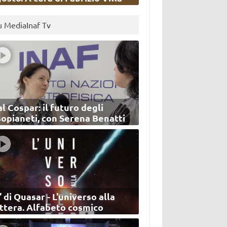
u MediaInaf Tv
l Cospar: il futuro degli
sopianeti, con Serena Benatti
’ di Quasar - L'universo alla
ettera. Alfabeto cosmico