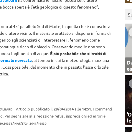
Svalbard
ha confermato le nostre ipotesi sul cratere
 a bocca aperta è l’età geologica di questo fenomeno”,
S
torno al 45° parallelo Sud di Marte, in quella che è conosciuta
e cratere vicino. Il materiale eruttato si dispone in forma di
ggerito agli scienziati di interpretare il fenomeno come
o comunque ricco di ghiaccio. Osservando meglio non sono
 uno scioglimento di acque.
È più probabile che si tratti di
ormale nevicata
, al tempo in cui la meteorologia marziana
Da
Cosa possibile, dal momento che in passato l’asse orbitale
e
ttica.
Articolo pubblicato il
28/04/2014
alle
14:51
. I commenti
VALBARD
‘Q
to. Per segnalare alla redazione refusi, imprecisioni ed errori è
l
10.20371/INAF/2724-2641/46830