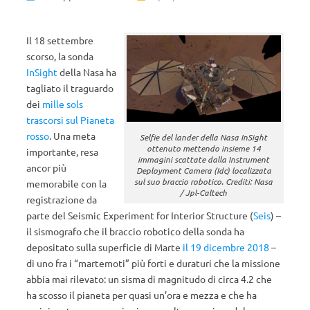
Il 18 settembre
scorso, la sonda
InSight
della Nasa ha
tagliato il traguardo
dei
mille sols
trascorsi sul Pianeta
rosso
. Una meta
Selfie del lander della Nasa InSight
ottenuto mettendo insieme 14
importante, resa
immagini scattate dalla Instrument
ancor più
Deployment Camera (Idc) localizzata
sul suo braccio robotico. Crediti: Nasa
memorabile con la
/ Jpl-Caltech
registrazione da
parte del Seismic Experiment for Interior Structure (
Seis
) –
il sismografo che il braccio robotico della sonda ha
depositato sulla superficie di Marte
il 19 dicembre 2018
–
di uno fra i “martemoti” più forti e duraturi che la missione
abbia mai rilevato: un sisma di magnitudo di circa 4.2 che
ha scosso il pianeta per quasi un’ora e mezza e che ha