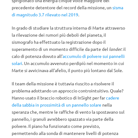
sprigionato una energia cinque volte maggiore del
precedente detentore del record della missione, un
sisma
di magnitudo 3.7 rilevato nel 2019
.
In grado di studiare la struttura interna di Marte attraverso
la rilevazione dei rumori più deboli del pianeta, il
sismografo ha effettuato la registrazione dopo il
superamento di un momento difficile da parte del
lander
: il
calo di potenza dovuto all’
accumulo di polvere sui pannelli
solari
. Un accumulo avvenuto perdipiù nel momento in cui
Marte si avvicinava all’afelio, il punto più lontano dal Sole.
Il team della missione è tuttavia riuscito a risolvere il
problema adottando un approccio controintuitivo. Quale?
Hanno usato il braccio robotico di InSight per far
cadere
della sabbia in prossimità di un pannello solare
nella
speranza che, mentre le raffiche di vento la spostavano sul
pannello, i granuli avrebbero spazzato via parte della
polvere. Il piano ha funzionato come previsto,
permettendo alla sonda di mantenere livelli di potenza