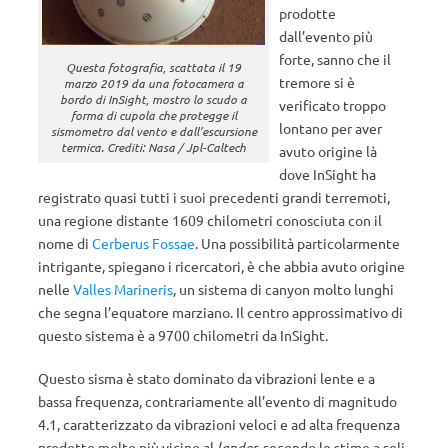
prodotte
dall’evento più
forte, sanno che il
Questa fotografia, scattata il 19
tremore si è
marzo 2019 da una fotocamera a
bordo di InSight, mostro lo scudo a
verificato troppo
forma di cupola che protegge il
lontano per aver
sismometro dal vento e dall’escursione
termica. Crediti: Nasa / Jpl-Caltech
avuto origine là
dove InSight ha
registrato quasi tutti i suoi precedenti grandi terremoti,
una regione distante 1609 chilometri conosciuta con il
nome di
Cerberus Fossae
. Una possibilità particolarmente
intrigante, spiegano i ricercatori, è che abbia avuto origine
nelle
Valles Marineris
, un sistema di canyon molto lunghi
che segna l’equatore marziano. Il centro approssimativo di
questo sistema è a 9700 chilometri da InSight.
Questo sisma è stato dominato da vibrazioni lente e a
bassa frequenza, contrariamente all’evento di magnitudo
4.1, caratterizzato da vibrazioni veloci e ad alta frequenza
prodotte molto più vicino al
lander
, secondo le stime a soli