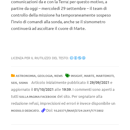
comunicazioni da e con la Terra: per questo motivo, a
partire da oggi – mercoledì 29 settembre – il team di
controllo della missione ha temporaneamente sospeso
l’invio di comandi alla sonda, anche se il sismometro
continuerà ad ascoltare il cuore di Marte.
LICENZA PER IL RIUTILIZZO DEL TESTO:
,
,
,
,
,
ASTRONOMIA
GEOLOGIA
NEWS
INSIGHT
MARTE
MARTEMOTI
,
Articolo inizialmente pubblicato il
29/09/2021
e
SEIS
SISMA
aggiornato il
01/10/2021
alle
19:39
. I commenti sono aperti a
tutti
del sito. Per segnalare alla
SULLA PAGINA FACEBOOK
redazione refusi, imprecisioni ed errori è invece disponibile un
.
Doi:
MODULO DEDICATO
10.20371/INAF/2724-2641/1713802