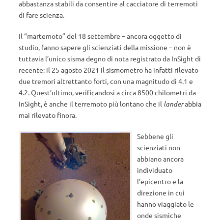
abbastanza stabili da consentire al cacciatore di terremoti
di fare scienza.
Il “martemoto” del 18 settembre – ancora oggetto di
studio, fanno sapere gli scienziati della missione – non è
tuttavia l’unico sisma degno di nota registrato da InSight di
recente: il 25 agosto 2021 il sismometro ha infatti rilevato
due tremori altrettanto forti, con una magnitudo di 4.1 e
4.2. Quest’ultimo, verificandosi a circa 8500 chilometri da
InSight, è anche il terremoto più lontano che il
lander
abbia
mai rilevato finora.
Sebbene gli
scienziati non
abbiano ancora
individuato
l’epicentro e la
direzione in cui
hanno viaggiato le
onde sismiche