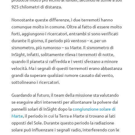
925 chilometri di distanza.
Nonostante queste differenze, i due terremoti hanno
comunque molto in comune. Oltre al fatto di essere molto
forti, aggiungono i ricercatori, entrambi si sono verificati
durante il giorno, il periodo più ventoso – e, per un
sismometro, più rumoroso – su Marte. Il sismometro di
InSight, infatti, solitamente rileva i terremoti di notte,
quando il pianeta si raffredda e i venti sferzano a minore
velocità. Ma i segnali di questi terremoti erano abbastanza
grandi da superare qualsiasi rumore causato dal vento,
sottolineano i ricercatori.
Guardando al futuro, il team della missione sta valutando
se eseguire altri interventi per allontanare la polvere dai
pannelli solari di InSight dopo la
congiunzione solare di
Marte
, il periodo in cui la Terra e Marte si trovano ai lati
opposti del Sole. Durante questo periodo la radiazione
solare può influenzare i segnali radio, interferendo con le