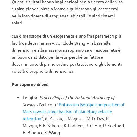
Questi risultati hanno implicazioni per la ricerca della vita
su altri pianeti oltre a Marte e guideranno gli astronomi
nella loro ricerca di esopianeti abitabili in altri sistemi
solari.
«La dimensione di un esopianeta è uno fra i parametri più
facili da determinare», conclude Wang. «In base alle
dimensioni e alla massa, ora sappiamo se un esopianeta è
un buon candidato per la vita, perché un fattore
determinante di primo ordine per trattenere gli elementi
volatili è proprio la dimensione».
Per saperne di più:
Leggi su
Proceedings of the National Academy of
Sciences
l’articolo “
Potassium isotope composition of
Mars reveals a mechanism of planetary volatile
retention
”, di Z. Tian, T. Magna, J. M. D. Day, K.
Mezger, E. E. Scherer, K. Lodders, R. C. Hin, P. Koefoed,
H. Bloom e K. Wang.