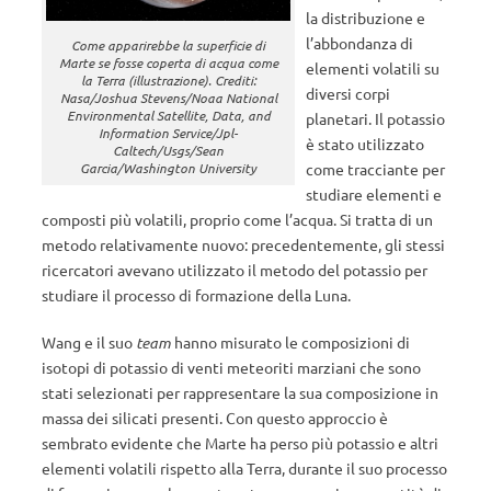
la distribuzione e
l’abbondanza di
Come apparirebbe la superficie di
Marte se fosse coperta di acqua come
elementi volatili su
la Terra (illustrazione). Crediti:
diversi corpi
Nasa/Joshua Stevens/Noaa National
Environmental Satellite, Data, and
planetari. Il potassio
Information Service/Jpl-
è stato utilizzato
Caltech/Usgs/Sean
Garcia/Washington University
come tracciante per
studiare elementi e
composti più volatili, proprio come l’acqua. Si tratta di un
metodo relativamente nuovo: precedentemente, gli stessi
ricercatori avevano utilizzato il metodo del potassio per
studiare il processo di formazione della Luna.
Wang e il suo
team
hanno misurato le composizioni di
isotopi di potassio di venti meteoriti marziani che sono
stati selezionati per rappresentare la sua composizione in
massa dei silicati presenti. Con questo approccio è
sembrato evidente che Marte ha perso più potassio e altri
elementi volatili rispetto alla Terra, durante il suo processo