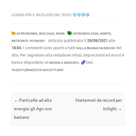
LICENZA PER IL RIUTILIZZO DEL TESTO:
,
,
,
,
ASTRONOMIA
BIOLOGIA
NEWS
ASTROBIOLOGIA
MARTE
,
Articolo pubblicato il
29/09/2021
alle
METEORITI
POTASSIO
18:34
. I commenti sono aperti a tutti
del
SULLA PAGINA FACEBOOK
sito. Per segnalare alla redazione refusi, imprecisioni ed errori è
invece disponibile un
.
Doi:
MODULO DEDICATO
10.20371/INAF/2724-2641/1713807
Navigazione articolo
←
Particelle ad alta
Martemoti da record per
energia: gli Agn non
InSight
→
bastano