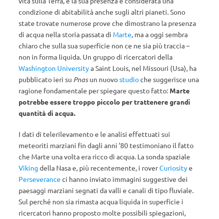
vita sulla Terra, e la sua presenza è considerata una
condizione di abitabilità anche sugli altri pianeti. Sono
state trovate numerose prove che dimostrano la presenza
di acqua nella storia passata di
Marte
, ma a oggi sembra
chiaro che sulla sua superficie non ce ne sia più traccia –
non in forma liquida. Un gruppo di ricercatori della
Washington University
a Saint Louis, nel Missouri (Usa), ha
pubblicato ieri su
Pnas
un nuovo
studio
che suggerisce una
ragione fondamentale per spiegare questo fatto:
Marte
potrebbe essere troppo piccolo per trattenere grandi
quantità di acqua.
I dati di telerilevamento e le analisi effettuati sui
meteoriti marziani fin dagli anni ’80 testimoniano il fatto
che Marte una volta era ricco di acqua. La sonda spaziale
Viking
della Nasa e, più recentemente, i rover
Curiosity
e
Perseverance
ci hanno inviato immagini suggestive dei
paesaggi marziani segnati da valli e canali di tipo fluviale.
Sul perché non sia rimasta acqua liquida in superficie i
ricercatori hanno proposto molte possibili spiegazioni,