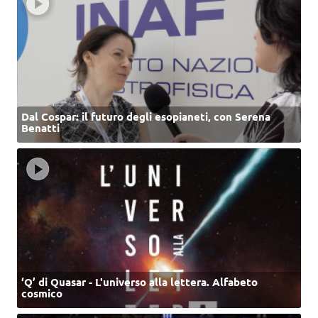
Dal Cospar: il futuro degli esopianeti, con Serena
Benatti
‘Q’ di Quasar - L'universo alla lettera. Alfabeto
cosmico