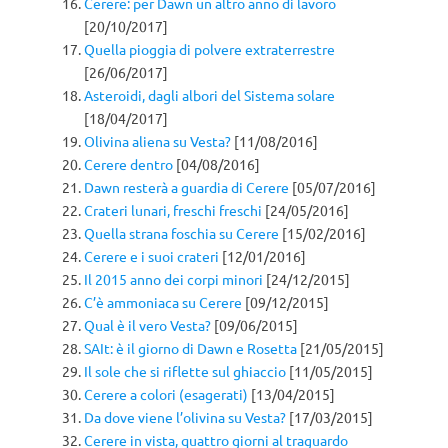
Cerere: per Dawn un altro anno di lavoro
[20/10/2017]
Quella pioggia di polvere extraterrestre
[26/06/2017]
Asteroidi, dagli albori del Sistema solare
[18/04/2017]
Olivina aliena su Vesta?
[11/08/2016]
Cerere dentro
[04/08/2016]
Dawn resterà a guardia di Cerere
[05/07/2016]
Crateri lunari, freschi freschi
[24/05/2016]
Quella strana foschia su Cerere
[15/02/2016]
Cerere e i suoi crateri
[12/01/2016]
Il 2015 anno dei corpi minori
[24/12/2015]
C’è ammoniaca su Cerere
[09/12/2015]
Qual è il vero Vesta?
[09/06/2015]
SAIt: è il giorno di Dawn e Rosetta
[21/05/2015]
Il sole che si riflette sul ghiaccio
[11/05/2015]
Cerere a colori (esagerati)
[13/04/2015]
Da dove viene l’olivina su Vesta?
[17/03/2015]
Cerere in vista, quattro giorni al traguardo