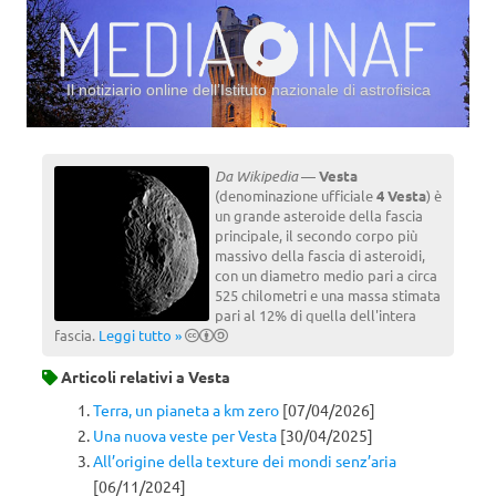
Il notiziario online dell’Istituto nazionale di astrofisica
Vai al contenuto
Da Wikipedia
—
Vesta
(denominazione ufficiale
4 Vesta
) è
un grande asteroide della fascia
principale, il secondo corpo più
massivo della fascia di asteroidi,
con un diametro medio pari a circa
525 chilometri e una massa stimata
pari al 12% di quella dell'intera
fascia.
Leggi tutto »
Articoli relativi a
Vesta
Terra, un pianeta a km zero
[07/04/2026]
Una nuova veste per Vesta
[30/04/2025]
All’origine della texture dei mondi senz’aria
[06/11/2024]