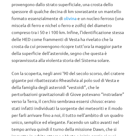
provengono dallo strato superficiale, una crosta dello
spessore di qualche decina di km sovrastante un mantello
formato essenzialmente di
olivina
e un nucleo ferroso (una
miscela di ferro e nichel o ferro e zolfo) del diametro
compreso tra i 50 e i 100 km. Infine, l’identificazione stessa
delle HED come frammenti di Vesta ha rivelato che la
crosta da cui provengono ricopre tutt’ora la maggior parte
della superficie dell’asteroide, segno che questa è
sopravvissuta alla violenta storia del Sistema solare.
Con la scoperta, negli anni ’90 del secolo scorso, del cratere
gigante poi ribattezzato Rheasilvia al polo sud di Vesta e
della famiglia degli asteroidi “vestoidi”, che le
perturbazioni gravitazionali di Giove potevano “instradare”
verso la Terra, il cerchio sembrava essersi chiuso: erano
stati infatti individuati la sorgente dei meteoriti e il modo
per farli arrivare fino a noi, il tutto nell’ambito di un quadro
unico, semplice ed elegante. Facendo un salto avanti nel
tempo arriva quindi il turno della missione Dawn, che si