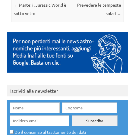
Navigazione articolo
←
Marte: il Jurassic World è
Prevedere le tempeste
sotto vetro
solari
→
Iscriviti alla newsletter
Do il consenso al trattamento dei dati