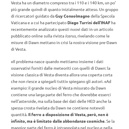
Vesta ha un diametro compreso tra i 110 e i 140 km, un po’
più grande quindi di quanto inizialmente atteso. Un gruppo
di ricercatori guidato da
Guy Consolmagno
della Specola
Vaticana e a cui ha partecipato
Diego Turrini dell’INAF
ha
recentemente analizzato questi nuovi dati in un articolo
pubblicato online sulla rivista
Icarus
, rivelando come le
misure di Dawn mettano in crisi la nostra visione pre-Dawn
di Vesta.
«Il problema nasce quando mettiamo insieme i dati
osservativi forniti dalle meteoriti con quelli di Dawn: la
visione classica di Vesta diventa allora una coperta corta
che non riesce a spiegarli tutti» spiegano gli autori. «Ad
esempio: il grande nucleo di Vesta misurato da Dawn
contiene una larga parte del ferro che dovrebbe esserci
nell’asteroide, ma sulla base dei dati delle HED anche la
spessa crosta rivelata da Dawn ne contiene notevoli
quantità.
Il ferro a disposizione di Vesta, però, non è
infinito, ma è limitato dalle abbondanze cosmiche
. Se la
maggior parte del ferro è intrappolata nel nucleo e nella