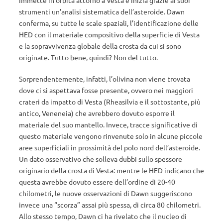
immette in orbita attorno a Vesta e inizia grazie ai suoi
strumenti un’analisi sistematica dell’asteroide. Dawn
conferma, su tutte le scale spaziali, l’identificazione delle
HED con il materiale compositivo della superficie di Vesta
e la sopravvivenza globale della crosta da cui si sono
originate. Tutto bene, quindi? Non del tutto.
Sorprendentemente, infatti, l’olivina non viene trovata
dove ci si aspettava fosse presente, ovvero nei maggiori
crateri da impatto di Vesta (Rheasilvia e il sottostante, più
antico, Veneneia) che avrebbero dovuto esporre il
materiale del suo mantello. Invece, tracce significative di
questo materiale vengono rinvenute solo in alcune piccole
aree superficiali in prossimità del polo nord dell’asteroide.
Un dato osservativo che solleva dubbi sullo spessore
originario della crosta di Vesta: mentre le HED indicano che
questa avrebbe dovuto essere dell’ordine di 20-40
chilometri, le nuove osservazioni di Dawn suggeriscono
invece una “scorza” assai più spessa, di circa 80 chilometri.
Allo stesso tempo, Dawn ci ha rivelato che il nucleo di