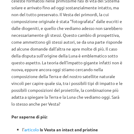
celeste formatosi nelle primissime fasi di vita del Sistema
solare e arrivato fino ad oggi sostanzialmente intatto, ma
non del tutto preservato. Il Vesta dei primordi, la cui
composizione originale è stata “fotografata” dalle eucriti e
dalle diogeniti, e quello che vediamo adesso non sarebbero
necessariamente gli stessi. Questo cambio di prospettiva,
come ammettono gli stessi autori, se da una parte risponde
ad alcune domande dall’altra ne apre molte di più. Il caso
della disputa sull’origine della Luna è emblematico sotto
questo aspetto. La teoria dell’impatto gigante infatti non è
nuova, eppure ancora oggi stiamo cercando nella
composizione della Terra e del nostro satellite naturale
vincoli per capire quale sia, tra i possibili tipi di impatto e le
possibili composizioni del proiettile, la combinazione più
adatta a spiegare la Terra e la Luna che vediamo oggi. Sarà
lo stesso anche per Vesta?
Per saperne di più:
l’
articolo
Is Vesta an intact and pristine