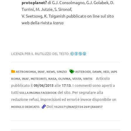
protoplanet?
di G.J. Consolmagno, G.J. Golabek, D.
Turrini, M. Jutzie, S. Sironof,
V. Svetsovg, K. Tsiganish pubblicato on line sul sito
web della rivista
Icarus
LICENZA PER IL RIUTILIZZO DEL TESTO:
,
,
,
,
,
,
ASTRONOMIA
INAF
NEWS
SPAZIO
ASTEROIDI
DAWN
HED
IAPS
,
,
,
,
,
,
Articolo
ROMA
INAF
METEORITI
NASA
OLIVINA
VESTA
VIRTIS
pubblicato il
09/06/2015
alle
17:13
. I commenti sono aperti a
tutti
del sito. Per segnalare alla
SULLA PAGINA FACEBOOK
redazione refusi, imprecisioni ed errori è invece disponibile un
.
Doi:
MODULO DEDICATO
10.20371/INAF/2724-2641/660857