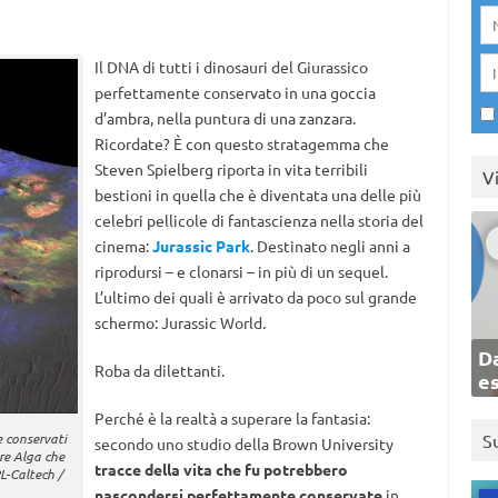
Il DNA di tutti i dinosauri del Giurassico
perfettamente conservato in una goccia
d’ambra, nella puntura di una zanzara.
Ricordate? È con questo stratagemma che
Steven Spielberg riporta in vita terribili
V
bestioni in quella che è diventata una delle più
celebri pellicole di fantascienza nella storia del
cinema:
Jurassic Park
. Destinato negli anni a
riprodursi – e clonarsi – in più di un sequel.
L’ultimo dei quali è arrivato da poco sul grande
schermo: Jurassic World.
Da
Roba da dilettanti.
e
Perché è la realtà a superare la fantasia:
 conservati
S
secondo uno studio della Brown University
ere Alga che
tracce della vita che fu potrebbero
L-Caltech /
nascondersi perfettamente conservate
in