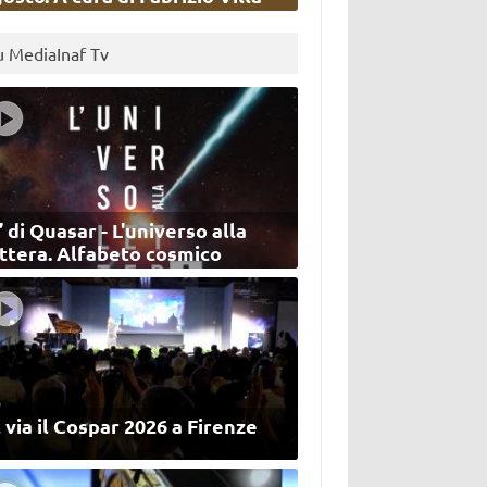
u MediaInaf Tv
’ di Quasar - L'universo alla
ettera. Alfabeto cosmico
 via il Cospar 2026 a Firenze