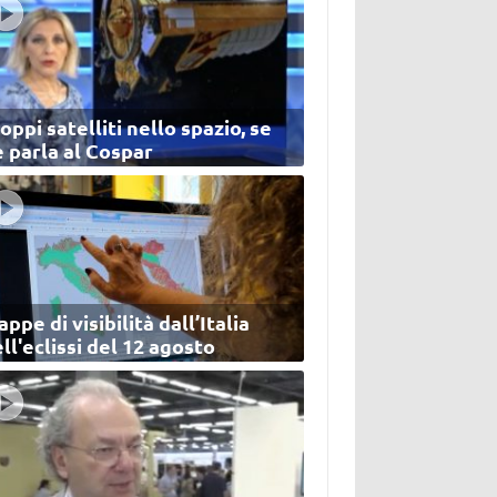
oppi satelliti nello spazio, se
 parla al Cospar
ppe di visibilità dall’Italia
ll'eclissi del 12 agosto