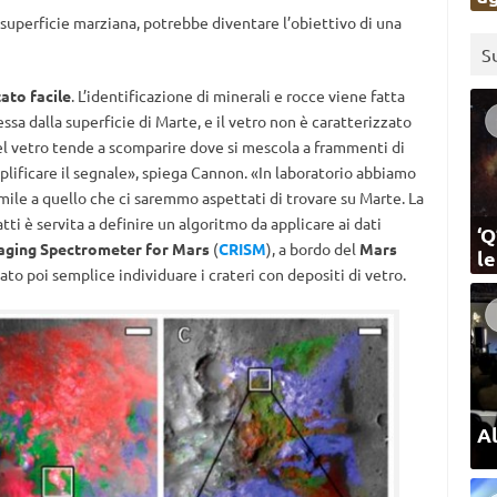
a superficie marziana, potrebbe diventare l’obiettivo di una
S
ato facile
. L’identificazione di minerali e rocce viene fatta
lessa dalla superficie di Marte, e il vetro non è caratterizzato
del vetro tende a scomparire dove si mescola a frammenti di
ificare il segnale», spiega Cannon. «In laboratorio abbiamo
imile a quello che ci saremmo aspettati di trovare su Marte. La
tti è servita a definire un algoritmo da applicare ai dati
‘Q
ging Spectrometer for Mars
(
CRISM
), a bordo del
Mars
l
to poi semplice individuare i crateri con depositi di vetro.
Al