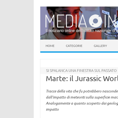
Il notiziario online dell’Istituto nazionale di 
Vai al contenuto
HOME
CATEGORIE
GALLERY
SI SPALANCA UNA FINESTRA SUL PASSATO
Marte: il Jurassic Wor
Tracce della vita che fu potrebbero nasconder
dall’impatto di meteoriti sulla superficie mar
Analogamente a quanto scoperto dai geologi d
impatto