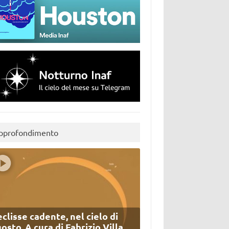
pprofondimento
eclisse cadente, nel cielo di
osto. A cura di Fabrizio Villa