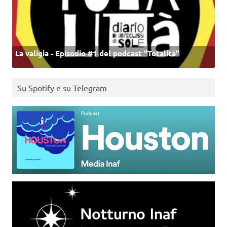
La valigia - Episodio #1 del podcast “Totalità”
Su Spotify e su Telegram