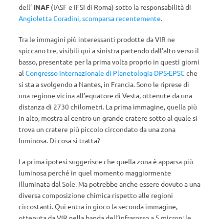
dell’
INAF
(IASF e IFSI di Roma) sotto la responsabilità di
Angioletta Coradini, scomparsa recentemente
.
Tra le immagini più interessanti prodotte da VIR ne
spiccano tre, visibili qui a sinistra partendo dall’alto verso il
basso, presentate per la prima volta proprio in questi giorni
al
Congresso Internazionale di Planetologia DPS-EPSC
che
si sta a svolgendo a Nantes, in Francia. Sono le riprese di
una regione vicina all’equatore di Vesta, ottenute da una
distanza di 2730 chilometri. La prima immagine, quella più
in alto, mostra al centro un grande cratere sotto al quale si
trova un cratere più piccolo circondato da una zona
luminosa. Di cosa si tratta?
La prima ipotesi suggerisce che quella zona è apparsa più
luminosa perché in quel momento maggiormente
illuminata dal Sole. Ma potrebbe anche essere dovuto a una
diversa composizione chimica rispetto alle regioni
circostanti. Qui entra in gioco la seconda immagine,
ottenuta da VIR nella banda dell’infrarosso a 5 micron: le