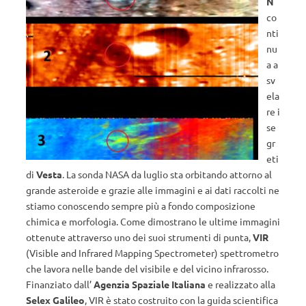
N
co
nti
nu
a a
sv
ela
re i
se
gr
eti
di
Vesta
. La sonda NASA da luglio sta orbitando attorno al
grande asteroide e grazie alle immagini e ai dati raccolti ne
stiamo conoscendo sempre più a fondo composizione
chimica e morfologia. Come dimostrano le ultime immagini
ottenute attraverso uno dei suoi strumenti di punta,
VIR
(Visible and Infrared Mapping Spectrometer) spettrometro
che lavora nelle bande del visibile e del vicino infrarosso.
Finanziato dall’
Agenzia Spaziale Italiana
e realizzato alla
Selex Galileo
, VIR è stato costruito con la guida scientifica