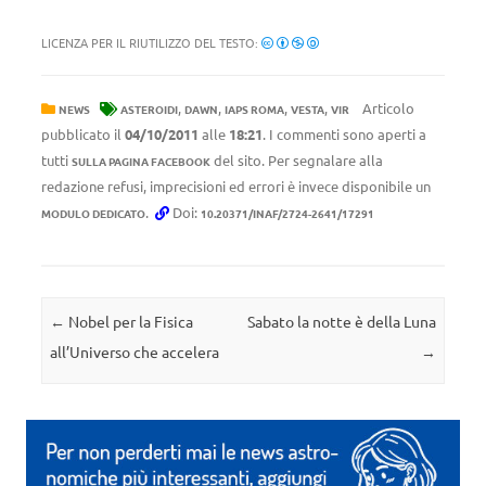
LICENZA PER IL RIUTILIZZO DEL TESTO:
,
,
,
,
Articolo
NEWS
ASTEROIDI
DAWN
IAPS ROMA
VESTA
VIR
pubblicato il
04/10/2011
alle
18:21
. I commenti sono aperti a
tutti
del sito. Per segnalare alla
SULLA PAGINA FACEBOOK
redazione refusi, imprecisioni ed errori è invece disponibile un
.
Doi:
MODULO DEDICATO
10.20371/INAF/2724-2641/17291
Navigazione articolo
←
Nobel per la Fisica
Sabato la notte è della Luna
all’Universo che accelera
→