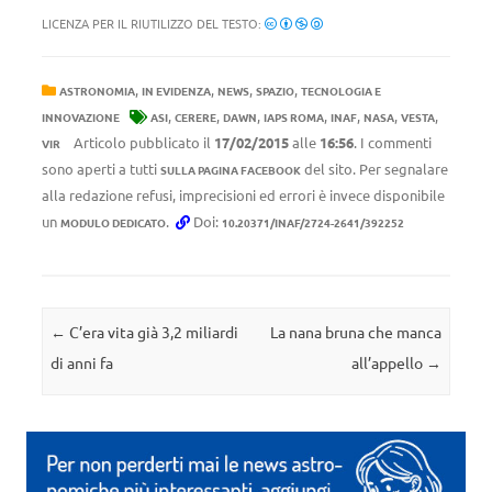
LICENZA PER IL RIUTILIZZO DEL TESTO:
,
,
,
,
ASTRONOMIA
IN EVIDENZA
NEWS
SPAZIO
TECNOLOGIA E
,
,
,
,
,
,
,
INNOVAZIONE
ASI
CERERE
DAWN
IAPS ROMA
INAF
NASA
VESTA
Articolo pubblicato il
17/02/2015
alle
16:56
. I commenti
VIR
sono aperti a tutti
del sito. Per segnalare
SULLA PAGINA FACEBOOK
alla redazione refusi, imprecisioni ed errori è invece disponibile
un
.
Doi:
MODULO DEDICATO
10.20371/INAF/2724-2641/392252
Navigazione articolo
←
C’era vita già 3,2 miliardi
La nana bruna che manca
di anni fa
all’appello
→