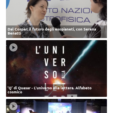
Dal Cospar: il futuro degli esopianeti, con Serena
Benatti
‘Q’ di Quasar - L'universo alla lettera. Alfabeto
cosmico