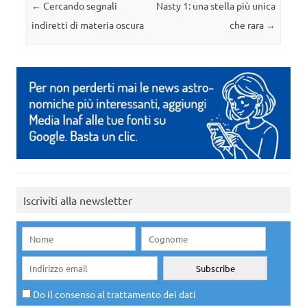
Navigazione articolo
←
Cercando segnali
Nasty 1: una stella più unica
indiretti di materia oscura
che rara
→
Iscriviti alla newsletter
Do il consenso al trattamento dei dati