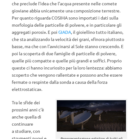
che preclude l’idea che l’acqua presente nelle comete
gioviane abbia unicamente una composizione terrestre.
Per quanto riguarda COSIMA sono importati i dati sulla
morfologia delle particelle di polvere, e in particolare gli
aggregati porosi». E poi
GIADA
, il gioiellino tutto italiano,
che sta analizzando la velocità dei grani, «finora piuttosto
basse, ma che con l’avvicinarsi al Sole stanno crescendo. E
poi la scoperta di due famiglie di particelle di polvere,
quelle più compatte e quelle più grandi e soffici. Proprio
queste ci hanno incuriosito per la loro lentezza: abbiamo
scoperto che vengono rallentate e possono anche essere
fermate o respinte dalla sonda a causa della forza
elettrostatica».
Tra le sfide dei
prossimi anni c’è
anche quella di
continuare
a studiare, con
strumenti nuovi e
Rappresentazione artistica di tutti gli