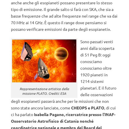
anche anche gli esopianeti possano presentare lo stesso
tipo di emissione. Il grande salto si farà con SKA, che sia a
basse frequenze che ad alte frequenze nel range che va dai
70 MHz ai 14 GHz. È questo il range dove pensiamo si
possano verificare emissioni da parte degli esopianeti».
Sono passati venti
anni dalla scoperta
di 51 Peg B: oggi
conosciamo
conosciamo oltre
1920 pianeti in
1214 sistemi
planetari. E il futuro
Rappresentazione artistica della
missione PLATO. Crediti: ESA
delle osservazioni
degli esopianeti passerà anche per le missioni che non
sono state ancora lanciate, come
CHEOPS e PLATO
, di cui
ci ha parlato
Isabella Pagano, ricercatrice presso l’INAF-
Osservatorio Astrofisico di Catania nonché
coordinatrice nazionale e membro del Board del