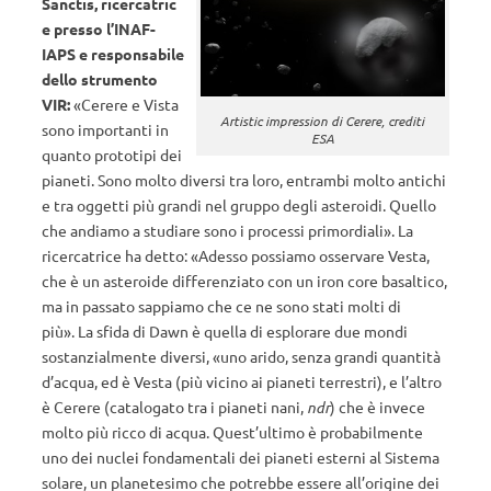
Sanctis, ricercatric
e presso l’INAF-
IAPS e responsabile
dello strumento
VIR:
«Cerere e Vista
Artistic impression di Cerere, crediti
sono importanti in
ESA
quanto prototipi dei
pianeti. Sono molto diversi tra loro, entrambi molto antichi
e tra oggetti più grandi nel gruppo degli asteroidi. Quello
che andiamo a studiare sono i processi primordiali». La
ricercatrice ha detto: «Adesso possiamo osservare Vesta,
che è un asteroide differenziato con un iron core basaltico,
ma in passato sappiamo che ce ne sono stati molti di
più». La sfida di Dawn è quella di esplorare due mondi
sostanzialmente diversi, «uno arido, senza grandi quantità
d’acqua, ed è Vesta (più vicino ai pianeti terrestri), e l’altro
è Cerere (catalogato tra i pianeti nani,
ndr
) che è invece
molto più ricco di acqua. Quest’ultimo è probabilmente
uno dei nuclei fondamentali dei pianeti esterni al Sistema
solare, un planetesimo che potrebbe essere all’origine dei