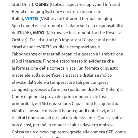
Stati Uniti),
OSIRIS
(Optical, Spectroscopic, and Infrared
Remote Imaging System – costruita in parte in
Italia),
VIRTIS
(Visible and Infrared Thermal Imaging
Spectrometer – strumento italiano sotto la responsabilità
dell’INAF),
MIRO
(Microwave Instrument for the Rosetta
Orbiter). Tra i risultati più importanti Capaccioni ne ha
citati alcuni: «VIRTIS studia la composizione e
l’abbondanza di materiali organici e questo è l’ambito che
più ci interessa. Finora è stato messo in evidenza che
la formazione della cometa, vista l’uniformità di questo
materiale sulla superficie, sia stata a distanze molto
elevate dal Sole e a temperature tali per cui questi
composti potessero formarsi (parliamo di 20-30° Kelvin)».
Chury è quindi la prova dei primi momenti, le fasi
primordiali, del Sistema solare. Capaccioni ha aggiunto:
«Molto spesso le missioni hanno grandi obiettivi, ma i
risultati non sono altrettanto soddisfacenti. Questa volta
non è così, perché la cometa ci aiuta davvero molto».
Chissà se un giorno capiremo, grazie alla cometa 67P, come