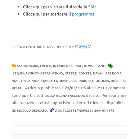
Clicca qui per visitare il sito della
SAIt
Clicca qui per scaricare il
programma
LICENZA PER IL RIUTILIZZO DEL TESTO:
,
,
,
,
,
ASTRONOMIA
EVENTI
IN EVIDENZA
INAF
NEWS
SPAZIO
,
,
,
,
,
67P/CHURYUMOV-GERASIMENKO
CERERE
COMETE
DAWN
IAPS ROMA
,
,
,
,
,
INAF
OA CATANIA
PIANETI EXTRASOLARI
RADIOASTRONOMIA
ROSETTA
Articolo pubblicato il
21/05/2015
alle
17:11
. I commenti
VESTA
sono aperti a tutti
del sito. Per segnalare
SULLA PAGINA FACEBOOK
alla redazione refusi, imprecisioni ed errori è invece disponibile
un
.
Doi:
MODULO DEDICATO
10.20371/INAF/2724-2641/611776