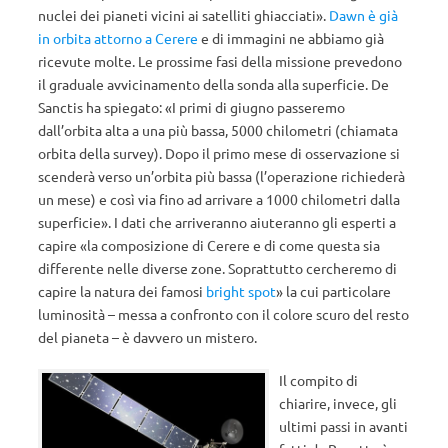
nuclei dei pianeti vicini ai satelliti ghiacciati».
Dawn è già
in orbita attorno a Cerere
e di immagini ne abbiamo già
ricevute molte. Le prossime fasi della missione prevedono
il graduale avvicinamento della sonda alla superficie. De
Sanctis ha spiegato: «I primi di giugno passeremo
dall’orbita alta a una più bassa, 5000 chilometri (chiamata
orbita della survey). Dopo il primo mese di osservazione si
scenderà verso un’orbita più bassa (l’operazione richiederà
un mese) e così via fino ad arrivare a 1000 chilometri dalla
superficie». I dati che arriveranno aiuteranno gli esperti a
capire «la composizione di Cerere e di come questa sia
differente nelle diverse zone. Soprattutto cercheremo di
capire la natura dei famosi
bright spot
» la cui particolare
luminosità – messa a confronto con il colore scuro del resto
del pianeta – è davvero un mistero.
Il compito di
chiarire, invece, gli
ultimi passi in avanti