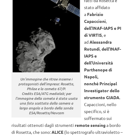
fatti da Rosetta è
stato affidato
a
Fabrizio
Capaccioni
,
dell’INAF-IAPS e PI
di VIRTIS
, e
ad
Alessandra
Rotundi
,
dell’INAF-
IAPS e
dell’Università
Parthenope di
Napoli,
Un’immagine che ritrae insieme i
nonché Principal
protagonisti dell’impresa: Rosetta,
Philae e la cometa 67/P.
Investigator dello
Credits ESA/ATG medialab; per
strumento GIADA
.
l’immagine della cometa è stata usata
una foto scattata dalla camera a
Capaccioni, nello
largo angolo a bordo della sonda
specifico, si è
ESA/Rosetta/Navcam
soffermato sui
risultati ottenuti dagli strumenti
remote sensing
a bordo
di Rosetta, che sono:
ALICE
(lo spettrografo ultravioletto –