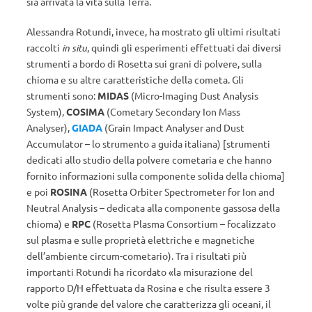
sia arrivata la vita sulla Terra.
Alessandra Rotundi, invece, ha mostrato gli ultimi risultati
raccolti
in situ
, quindi gli esperimenti effettuati dai diversi
strumenti a bordo di Rosetta sui grani di polvere, sulla
chioma e su altre caratteristiche della cometa. Gli
strumenti sono:
MIDAS
(Micro-Imaging Dust Analysis
System),
COSIMA
(Cometary Secondary Ion Mass
Analyser),
GIADA
(Grain Impact Analyser and Dust
Accumulator – lo strumento a guida italiana) [strumenti
dedicati allo studio della polvere cometaria e che hanno
fornito informazioni sulla componente solida della chioma]
e poi
ROSINA
(Rosetta Orbiter Spectrometer for Ion and
Neutral Analysis – dedicata alla componente gassosa della
chioma) e
RPC
(Rosetta Plasma Consortium – focalizzato
sul plasma e sulle proprietà elettriche e magnetiche
dell’ambiente circum-cometario). Tra i risultati più
importanti Rotundi ha ricordato «la misurazione del
rapporto D/H effettuata da Rosina e che risulta essere 3
volte più grande del valore che caratterizza gli oceani, il