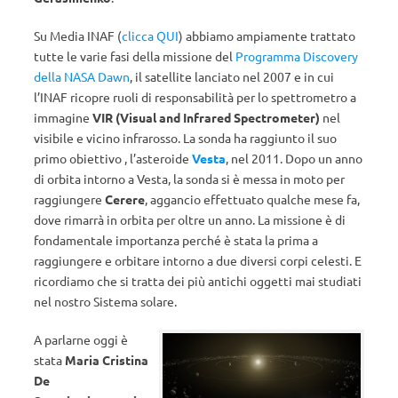
Su Media INAF (
clicca QUI
) abbiamo ampiamente trattato
tutte le varie fasi della missione del
Programma Discovery
della NASA Dawn
, il satellite lanciato nel 2007 e in cui
l’INAF ricopre ruoli di responsabilità per lo spettrometro a
immagine
VIR (Visual and Infrared Spectrometer)
nel
visibile e vicino infrarosso. La sonda ha raggiunto il suo
primo obiettivo , l’asteroide
Vesta
, nel 2011. Dopo un anno
di orbita intorno a Vesta, la sonda si è messa in moto per
raggiungere
Cerere
, aggancio effettuato qualche mese fa,
dove rimarrà in orbita per oltre un anno. La missione è di
fondamentale importanza perché è stata la prima a
raggiungere e orbitare intorno a due diversi corpi celesti. E
ricordiamo che si tratta dei più antichi oggetti mai studiati
nel nostro Sistema solare.
A parlarne oggi è
stata
Maria Cristina
De