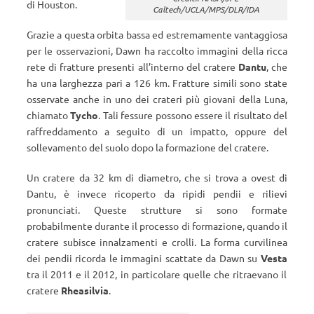
di Houston.
Caltech/UCLA/MPS/DLR/IDA
Grazie a questa orbita bassa ed estremamente vantaggiosa
per le osservazioni, Dawn ha raccolto immagini della ricca
rete di fratture presenti all’interno del cratere
Dantu
, che
ha una larghezza pari a 126 km. Fratture simili sono state
osservate anche in uno dei crateri più giovani della Luna,
chiamato
Tycho
. Tali fessure possono essere il risultato del
raffreddamento a seguito di un impatto, oppure del
sollevamento del suolo dopo la formazione del cratere.
Un cratere da 32 km di diametro, che si trova a ovest di
Dantu, è invece ricoperto da ripidi pendii e rilievi
pronunciati. Queste strutture si sono formate
probabilmente durante il processo di formazione, quando il
cratere subisce innalzamenti e crolli. La forma curvilinea
dei pendii ricorda le immagini scattate da Dawn su
Vesta
tra il 2011 e il 2012, in particolare quelle che ritraevano il
cratere
Rheasilvia
.