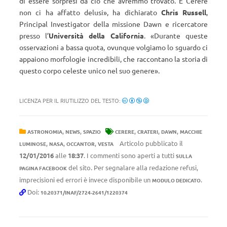
di essere sorpresi da ciò che avremmo trovato. E Cerere
non ci ha affatto delusi
»
, ha dichiarato
Chris Russell
,
Principal Investigator della missione Dawn e ricercatore
presso l’
Università della California
.
«
Durante queste
osservazioni a bassa quota, ovunque volgiamo lo sguardo ci
appaiono morfologie incredibili, che raccontano la storia di
questo corpo celeste unico nel suo genere
»
.
LICENZA PER IL RIUTILIZZO DEL TESTO:
,
,
,
,
,
ASTRONOMIA
NEWS
SPAZIO
CERERE
CRATERI
DAWN
MACCHIE
,
,
,
Articolo pubblicato il
LUMINOSE
NASA
OCCANTOR
VESTA
12/01/2016
alle
18:37
. I commenti sono aperti a tutti
SULLA
del sito. Per segnalare alla redazione refusi,
PAGINA FACEBOOK
imprecisioni ed errori è invece disponibile un
.
MODULO DEDICATO
Doi:
10.20371/INAF/2724-2641/1220374