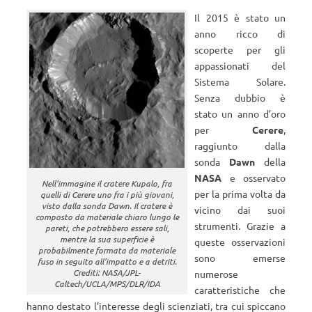
Il 2015 è stato un
anno ricco di
scoperte per gli
appassionati del
Sistema Solare.
Senza dubbio è
stato un anno d’oro
per
Cerere
,
raggiunto dalla
sonda
Dawn
della
NASA
e osservato
Nell’immagine il cratere Kupalo, fra
per la prima volta da
quelli di Cerere uno fra i più giovani,
visto dalla sonda Dawn. Il cratere è
vicino dai suoi
composto da materiale chiaro lungo le
strumenti. Grazie a
pareti, che potrebbero essere sali,
mentre la sua superficie è
queste osservazioni
probabilmente formata da materiale
sono emerse
fuso in seguito all’impatto e a detriti.
Crediti: NASA/JPL-
numerose
Caltech/UCLA/MPS/DLR/IDA
caratteristiche che
hanno destato l’interesse degli scienziati, tra cui spiccano