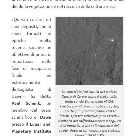
dio della vegetazione e del raccolto della cultura russa.
«
Questo cratere e i
suoi depositi, che si
sono formati in
epoche molto
recenti, saranno un
obiettivo di primaria
importanza nella
fase di mappatura
finale ed
estremamente
dettagliata di
La superficie fratturata del cratere
Dawn
»
, ha detto
Dantu di Cerere come è stato visto
dalla sonda Dawn della NASA.
Paul Schenk
, un
Fratture simili si sono viste su Tycho,
membro del team
uno dei più giovani grandi crateri
lunari. Questa struttura può essere il
scientifico di
Dawn
risultato del raffreddamento a seguito
presso il
Lunar and
dell’impatto, o del sollevamento del
suolo, dopo la formazione del cratere.
Planetary Institute
Crediti: NASA/JPL-