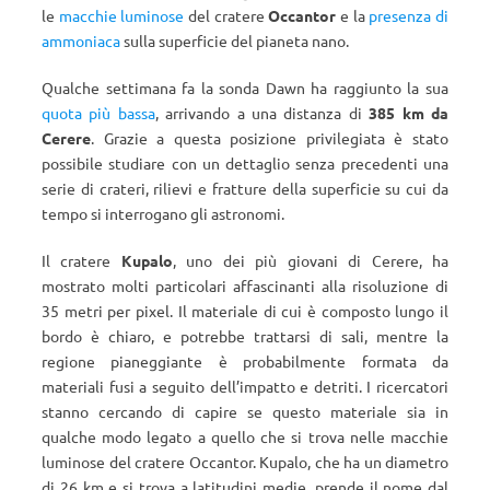
le
macchie luminose
del cratere
Occantor
e la
presenza di
ammoniaca
sulla superficie del pianeta nano.
Qualche settimana fa la sonda Dawn ha raggiunto la sua
quota più bassa
, arrivando a una distanza di
385 km da
Cerere
. Grazie a questa posizione privilegiata è stato
possibile studiare con un dettaglio senza precedenti una
serie di crateri, rilievi e fratture della superficie su cui da
tempo si interrogano gli astronomi.
Il cratere
Kupalo
, uno dei più giovani di Cerere, ha
mostrato molti particolari affascinanti alla risoluzione di
35 metri per pixel. Il materiale di cui è composto lungo il
bordo è chiaro, e potrebbe trattarsi di sali, mentre la
regione pianeggiante è probabilmente formata da
materiali fusi a seguito dell’impatto e detriti. I ricercatori
stanno cercando di capire se questo materiale sia in
qualche modo legato a quello che si trova nelle macchie
luminose del cratere Occantor. Kupalo, che ha un diametro
di 26 km e si trova a latitudini medie, prende il nome dal