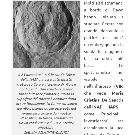
Molti altri strumenti
a bordo di Dawn
hanno iniziato a
studiare Cerere con
grande dettaglio a
partire da metà
dicembre, quando la
sonda ha raggiunto
la sua orbita più
bassa. Lo
spettrometro nel
Il 23 dicembre 2015 la sonda Dawn
visibile e
della NASA ha osservato questo
cratere su Cerere, ricoperto di rilievi e
nell’infrarosso (
VIR
,
ripidi pendii. Tali strutture si sono
che vede
Maria
probabilmente formate quando la
superficie del cratere è ricaduta dopo
Cristina De Sanctis
la sua formazione. La forma curvilinea
dell’
INAF IAPS
dei rilievi ricorda quelle osservate nel
gigantesco cratere da impatto
come Principal
Rheasilvia, su Vesta, studiato da
Investigator) sta
Dawn tra il 2011 e il 2012. Crediti:
esaminando la luce
NASA/JPL-
Caltech/UCLA/MPS/DLR/IDA
riflessa da Cerere a