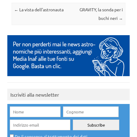
Navigazione articolo
←
La vista dell’astronauta
GRAVITY, la sonda per i
buchi neri
→
Iscriviti alla newsletter
Do il consenso al trattamento dei dati