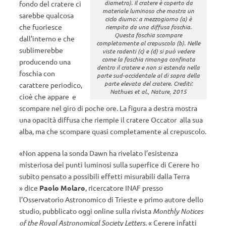
diametro). Il cratere è coperto da
fondo del cratere ci
materiale luminoso che mostra un
sarebbe qualcosa
ciclo diurno: a mezzogiorno (a) è
che fuoriesce
riempito da una diffusa foschia.
Questa foschia scompare
dall’interno e che
completamente al crepuscolo (b). Nelle
sublimerebbe
viste radenti (c) e (d) si può vedere
come la foschia rimanga confinata
producendo una
dentro il cratere e non si estenda nella
foschia con
parte sud-occidentale al di sopra della
parte elevata del cratere. Crediti:
carattere periodico,
Nathues et al., Nature, 2015
cioè che appare e
scompare nel giro di poche ore. La figura a destra mostra
una opacità diffusa che riempie il cratere Occator alla sua
alba, ma che scompare quasi completamente al crepuscolo.
«Non appena la sonda Dawn ha rivelato l’esistenza
misteriosa dei punti luminosi sulla superfice di Cerere ho
subito pensato a possibili effetti misurabili dalla Terra
» dice
Paolo Molaro
, ricercatore INAF presso
l’Osservatorio Astronomico di Trieste e primo autore dello
studio, pubblicato oggi online sulla rivista
Monthly Notices
of the Royal Astronomical Society Letters
. « Cerere infatti