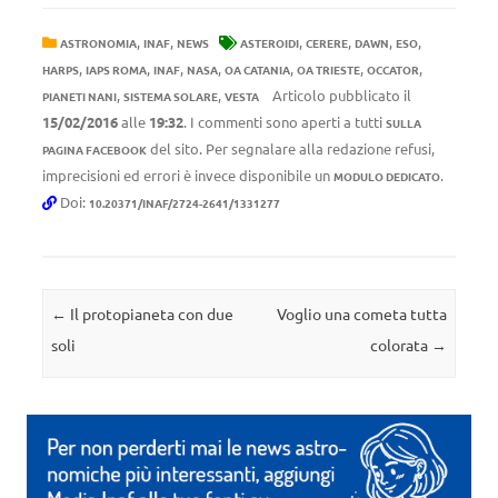
,
,
,
,
,
,
ASTRONOMIA
INAF
NEWS
ASTEROIDI
CERERE
DAWN
ESO
,
,
,
,
,
,
,
HARPS
IAPS ROMA
INAF
NASA
OA CATANIA
OA TRIESTE
OCCATOR
,
,
Articolo pubblicato il
PIANETI NANI
SISTEMA SOLARE
VESTA
15/02/2016
alle
19:32
. I commenti sono aperti a tutti
SULLA
del sito. Per segnalare alla redazione refusi,
PAGINA FACEBOOK
imprecisioni ed errori è invece disponibile un
.
MODULO DEDICATO
Doi:
10.20371/INAF/2724-2641/1331277
Navigazione articolo
←
Il protopianeta con due
Voglio una cometa tutta
soli
colorata
→