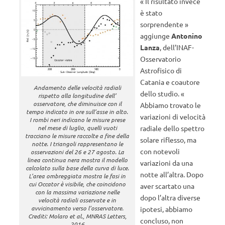
« Il risultato invece
è stato
sorprendente »
aggiunge
Antonino
Lanza
, dell’INAF-
Osservatorio
Astrofisico di
Catania e coautore
Andamento delle velocità radiali
dello studio. «
rispetto alla longitudine dell’
osservatore, che diminuisce con il
Abbiamo trovato le
tempo indicato in ore sull’asse in alto.
variazioni di velocità
I rombi neri indicano le misure prese
nel mese di luglio, quelli vuoti
radiale dello spettro
tracciano le misure raccolte a fine della
solare riflesso, ma
notte. I triangoli rappresentano le
con notevoli
osservazioni del 26 e 27 agosto. La
linea continua nera mostra il modello
variazioni da una
calcolato sulla base della curva di luce.
notte all’altra. Dopo
L’area ombreggiata mostra le fasi in
cui Occator è visibile, che coincidono
aver scartato una
con la massima variazione nelle
dopo l’altra diverse
velocità radiali osservate e in
avvicinamento verso l’osservatore.
ipotesi, abbiamo
Crediti: Molaro et al., MNRAS Letters,
concluso, non
2016