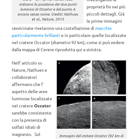
indicano la posizione dei due punti
proprietà fin nei più
luminosi di Occator e del punto A
piccoli dettagli. Già
ancora senza nome. Crediti: Nathues
et al., Nature, 2015
le prime immagini
ravvicinate rivelarono una costellazione di
macchie
particolarmente brillanti
e in particolare quelle localizzate
nel cratere Occator (diametro 92 km), come si può vedere
dalla mappa di Cerere riprodotta qui a sinistra.
Nell’ articolo su
Nature, Nathues e
collaboratori
affermano che l’
aspetto delle aree
luminose localizzate
nel cratere
Occator
sarebbe consistente
con la presenza di
solfati idrati di
magnesio. Sul
Immagini del cratere Occator (92 km di