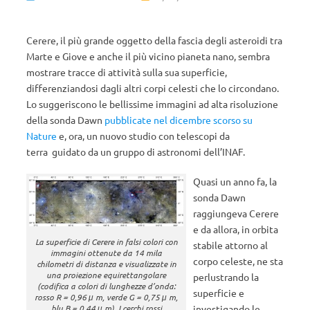
Cerere, il più grande oggetto della fascia degli asteroidi tra
Marte e Giove e anche il più vicino pianeta nano, sembra
mostrare tracce di attività sulla sua superficie,
differenziandosi dagli altri corpi celesti che lo circondano.
Lo suggeriscono le bellissime immagini ad alta risoluzione
della sonda Dawn
pubblicate nel dicembre scorso su
Nature
e, ora, un nuovo studio con telescopi da
terra guidato da un gruppo di astronomi dell’INAF.
Quasi un anno fa, la
sonda Dawn
raggiungeva Cerere
e da allora, in orbita
La superficie di Cerere in falsi colori con
stabile attorno al
immagini ottenute da 14 mila
corpo celeste, ne sta
chilometri di distanza e visualizzate in
una proiezione equirettangolare
perlustrando la
(codifica a colori di lunghezze d’onda:
superficie e
rosso R = 0,96 μ m, verde G = 0,75 μ m,
investigando le
blu B = 0,44 μ m). I cerchi rossi