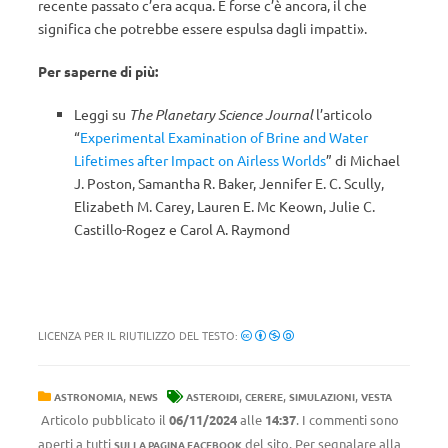
recente passato c’era acqua. E forse c’è ancora, il che
significa che potrebbe essere espulsa dagli impatti».
Per saperne di più:
Leggi su
The Planetary Science Journal
l’articolo
“
Experimental Examination of Brine and Water
Lifetimes after Impact on Airless Worlds
” di Michael
J. Poston, Samantha R. Baker, Jennifer E. C. Scully,
Elizabeth M. Carey, Lauren E. Mc Keown, Julie C.
Castillo-Rogez e Carol A. Raymond
LICENZA PER IL RIUTILIZZO DEL TESTO:
,
,
,
,
ASTRONOMIA
NEWS
ASTEROIDI
CERERE
SIMULAZIONI
VESTA
Articolo pubblicato il
06/11/2024
alle
14:37
. I commenti sono
aperti a tutti
del sito. Per segnalare alla
SULLA PAGINA FACEBOOK