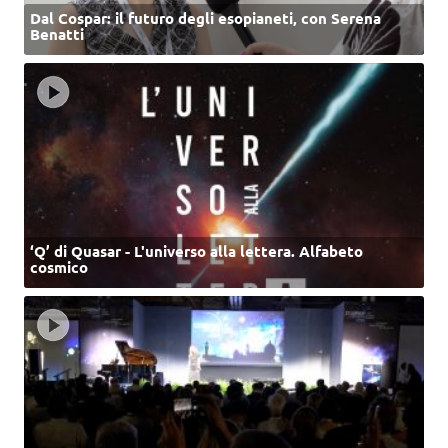
Dal Cospar: il futuro degli esopianeti, con Serena
Benatti
‘Q’ di Quasar - L'universo alla lettera. Alfabeto
cosmico