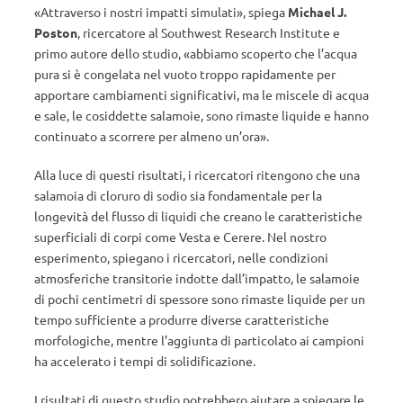
«Attraverso i nostri impatti simulati», spiega
Michael J.
Poston
, ricercatore al Southwest Research Institute e
primo autore dello studio, «abbiamo scoperto che l’acqua
pura si è congelata nel vuoto troppo rapidamente per
apportare cambiamenti significativi, ma le miscele di acqua
e sale, le cosiddette salamoie, sono rimaste liquide e hanno
continuato a scorrere per almeno un’ora».
Alla luce di questi risultati, i ricercatori ritengono che una
salamoia di cloruro di sodio sia fondamentale per la
longevità del flusso di liquidi che creano le caratteristiche
superficiali di corpi come Vesta e Cerere. Nel nostro
esperimento, spiegano i ricercatori, nelle condizioni
atmosferiche transitorie indotte dall’impatto, le salamoie
di pochi centimetri di spessore sono rimaste liquide per un
tempo sufficiente a produrre diverse caratteristiche
morfologiche, mentre l’aggiunta di particolato ai campioni
ha accelerato i tempi di solidificazione.
I risultati di questo studio potrebbero aiutare a spiegare le