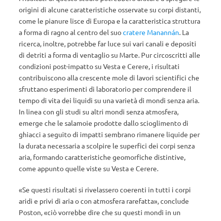
origini di alcune caratteristiche osservate su corpi distanti,
come le pianure lisce di Europa e la caratteristica struttura
a forma di ragno al centro del suo
cratere Manannán
. La
ricerca, inoltre, potrebbe far luce sui vari canali e depositi
di detriti a forma di ventaglio su Marte. Pur circoscritti alle
condizioni post-impatto su Vesta e Cerere, i risultati
contribuiscono alla crescente mole di lavori scientifici che
sfruttano esperimenti di laboratorio per comprendere il
tempo di vita dei liquidi su una varietà di mondi senza aria.
In linea con gli studi su altri mondi senza atmosfera,
emerge che le salamoie prodotte dallo scioglimento di
ghiacci a seguito di impatti sembrano rimanere liquide per
la durata necessaria a scolpire le superfici dei corpi senza
aria, formando caratteristiche geomorfiche distintive,
come appunto quelle viste su Vesta e Cerere.
«Se questi risultati si rivelassero coerenti in tutti i corpi
aridi e privi di aria o con atmosfera rarefatta», conclude
Poston, «ciò vorrebbe dire che su questi mondi in un