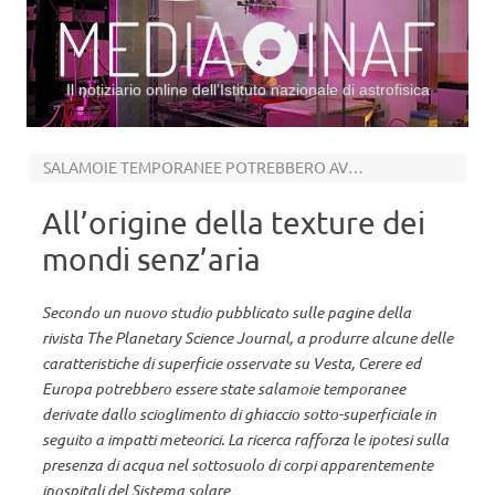
Il notiziario online dell’Istituto nazionale di astrofisica
Vai al contenuto
SALAMOIE TEMPORANEE POTREBBERO AVER PLASMATO LA LORO GEOMORFOLOGIA
All’origine della texture dei
mondi senz’aria
Secondo un nuovo studio pubblicato sulle pagine della
rivista The Planetary Science Journal, a produrre alcune delle
caratteristiche di superficie osservate su Vesta, Cerere ed
Europa potrebbero essere state salamoie temporanee
derivate dallo scioglimento di ghiaccio sotto-superficiale in
seguito a impatti meteorici. La ricerca rafforza le ipotesi sulla
presenza di acqua nel sottosuolo di corpi apparentemente
inospitali del Sistema solare