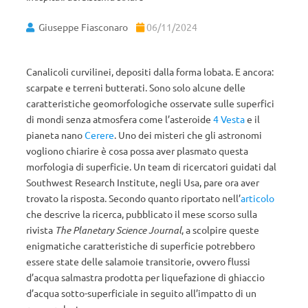
Giuseppe Fiasconaro
06/11/2024
Canalicoli curvilinei, depositi dalla forma lobata. E ancora:
scarpate e terreni butterati. Sono solo alcune delle
caratteristiche geomorfologiche osservate sulle superfici
di mondi senza atmosfera come l’asteroide
4 Vesta
e il
pianeta nano
Cerere
. Uno dei misteri che gli astronomi
vogliono chiarire è cosa possa aver plasmato questa
morfologia di superficie. Un team di ricercatori guidati dal
Southwest Research Institute, negli Usa, pare ora aver
trovato la risposta. Secondo quanto riportato nell’
articolo
che descrive la ricerca, pubblicato il mese scorso sulla
rivista
The Planetary Science Journal
, a scolpire queste
enigmatiche caratteristiche di superficie potrebbero
essere state delle salamoie transitorie, ovvero flussi
d’acqua salmastra prodotta per liquefazione di ghiaccio
d’acqua sotto-superficiale in seguito all’impatto di un