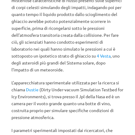
misteriose caratteristiche di flusso presenti sulle superfici
di corpi celesti simulando degli impatti, indagando poi per
quanto tempo il liquido prodotto dallo scioglimento del
ghiaccio avrebbe potuto potenzialmente scorrere in
superficie, prima di ricongelarsi sotto le pressioni
dell’atmosfera transitoria creata dalla collisione. Per fare
ciò, gli scienziati hanno condotto esperimenti di
laboratorio nei quali hanno simulato le pressioni a cui è
sottoposto un ipotetico strato di ghiaccio su
4 Vesta
, uno
degli asteroidi più grandi del Sistema solare, dopo
l’impatto di un meteoroide.
L’apparecchiatura sperimentale utilizzata per la ricerca si
chiama
Dustie
(Dirty Under-vacuum Simulation Testbed for
Icy Environments), si trova presso il Jpl della Nasa ed è un
camera per il vuoto grande quanto una botte di vino,
costruita proprio per simulare specifiche condizioni di
pressione atmosferica.
I parametri sperimentali impostati dai ricercatori, che