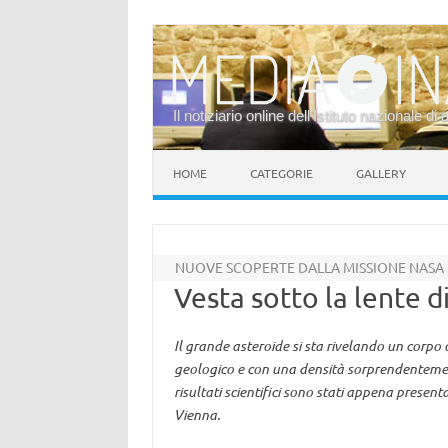
Il notiziario online dell’Istituto nazionale di 
Vai al contenuto
HOME
CATEGORIE
GALLERY
NUOVE SCOPERTE DALLA MISSIONE NASA
Vesta sotto la lente 
Il grande asteroide si sta rivelando un corpo
geologico e con una densità sorprendentement
risultati scientifici sono stati appena presen
Vienna.