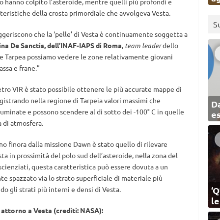
 hanno colpito l’asteroide, mentre quelli più profondi e
teristiche della crosta primordiale che avvolgeva Vesta.
S
uggeriscono che la ‘pelle’ di Vesta è continuamente soggetta a
ina De Sanctis, dell’INAF-IAPS di Roma
,
team leader
dello
ere Tarpea possiamo vedere le zone relativamente giovani
ssa e frane.”
tro VIR è stato possibile ottenere le più accurate mappe di
gistrando nella regione di Tarpeia valori massimi che
Da
lluminate e possono scendere al di sotto dei -100° C in quelle
e
a di atmosfera.
no finora dalla missione Dawn è stato quello di rilevare
a in prossimità del polo sud dell’asteroide, nella zona del
cienziati, questa caratteristica può essere dovuta a un
e spazzato via lo strato superficiale di materiale più
‘Q
o gli strati più interni e densi di Vesta.
l
attorno a Vesta (crediti: NASA):