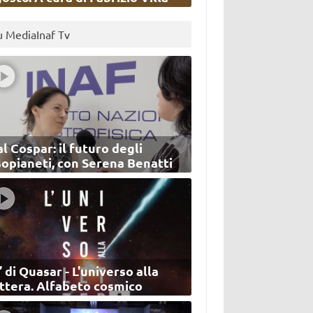
u MediaInaf Tv
l Cospar: il futuro degli
sopianeti, con Serena Benatti
’ di Quasar - L'universo alla
ettera. Alfabeto cosmico