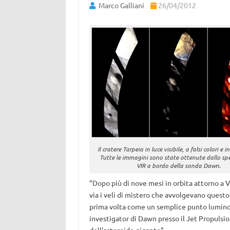
Marco Galliani
26/04/2012
Il cratere Tarpeia in luce visibile, a falsi colori e i
Tutte le immagini sono state ottenute dallo sp
VIR a bordo della sonda Dawn.
“Dopo più di nove mesi in orbita attorno a V
via i veli di mistero che avvolgevano questo
prima volta come un semplice punto luminos
investigator di Dawn presso il Jet Propulsio