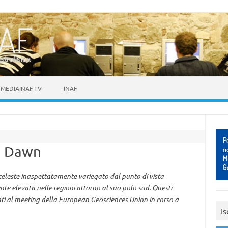
astrofisica
MEDIAINAF TV
INAF
di Dawn
 celeste inaspettatamente variegato dal punto di vista
e elevata nelle regioni attorno al suo polo sud. Questi
tati al meeting della European Geosciences Union in corso a
Is