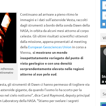
Continuano ad arrivare a pieno ritmo le
immagini e i dati sull’asteroide Vesta, raccolti
dagli strumenti a bordo della sonda Dawn della
NASA, in orbita da alcuni mesi attorno al corpo
celeste. Gli ultimi risultati scientifici ottenuti
V
dalla missione, appena presentati al meeting
della
European Geosciences Union
in corso a
Vienna,
ci mostrano un mondo
inaspettatamente variegato dal punto di
vista geologico e con una densità
sorprendentemente elevata nelle regioni
n infrarosso.
ettrometro
attorno al suo polo sud
.
In
a 
esta, gli strumenti di Dawn ci hanno permesso di togliere via
 asteroide gigante, da quando l’uomo lo ha scorto per la
S
o nel cielo notturno”, dice Carol Raymond, deputy principal
n Laboratory della NASA. “Stiamo per svelare i segreti