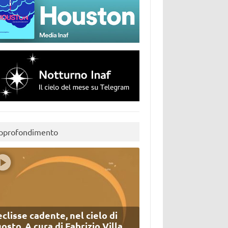
pprofondimento
eclisse cadente, nel cielo di
osto. A cura di Fabrizio Villa