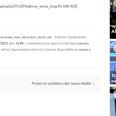
/uploads/2012/04/above_vesta_loop.flv 680 420]
Al
,
,
,
,
Articolo inizialmente
APS ROMA
INAF
METEORITI
VESTA
VIR
/2012
alle
12:59
. I commenti sono aperti a tutti
SULLA PAGINA
 refusi, imprecisioni ed errori è invece disponibile un
MODULO
Tr
ne
Pronto lo scheletro del James Webb
→