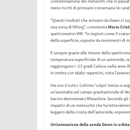
contaminazione dei meteoriti che in passato
meno ricchi di pirosseni conservano le carat
“Questi risultati che arrivano da Dawn ci s
una sorta di lifting”, commenta
Maria Crist
spettrometro VIR. “In regioni come il crat
della superficie, esposte da movimenti di ma
E sempre grazie alle misure dello spettrome
temperatura superficiale di un asteroide, re
raggiungono i -23 gradi Celsius nelle aree i
in ombra con sbalzi repentini, vista l’assenz
Ma non è tutto. L’ultimo ‘colpo’ messo a seg
un’anomalia nel campo gravitazionale di Vest
bacino denominato Rheasilvia. Secondo gli s
impatto di un meteorite che ha letteralment
leggero della crosta dell’asteroide, esponend
Un’animazione della sonda Dawn in orbita 