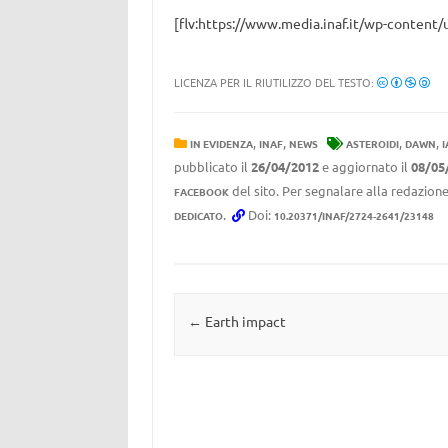
[flv:https://www.media.inaf.it/wp-content
LICENZA PER IL RIUTILIZZO DEL TESTO:
,
,
,
,
IN EVIDENZA
INAF
NEWS
ASTEROIDI
DAWN
I
pubblicato il
26/04/2012
e aggiornato il
08/05
del sito. Per segnalare alla redazione
FACEBOOK
.
Doi:
DEDICATO
10.20371/INAF/2724-2641/23148
Navigazione articolo
←
Earth impact