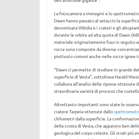
dell’asteroide gigante”.
La fotocamera a immagini e lo spettrometro 
Dawn hanno passato al setaccio la superficie
denominata Vibidia e i crateri e gli altopian
durante le orbite ad alta quota di Dawn (680 
materiale originariamente fuso in seguito agl
rocce sono composte da diverse concentrazio
piuttosto comuni anche nelle rocce ignee te
“Dawn ci permette di studiare in grande det
superficie di Vesta”, sottolinea Harald Hies
collabora all’analisi delle riprese ottenut
straordinaria varietà di processi che costella
Altrettanto importanti sono state le osserva
cratere Tarpeia ottenute dallo
spettrometr
chilometri dalla superficie. La conformazione
della crosta di Vesta, che appaiono ben delin
geologica del corpo celeste. Gli strati più vi