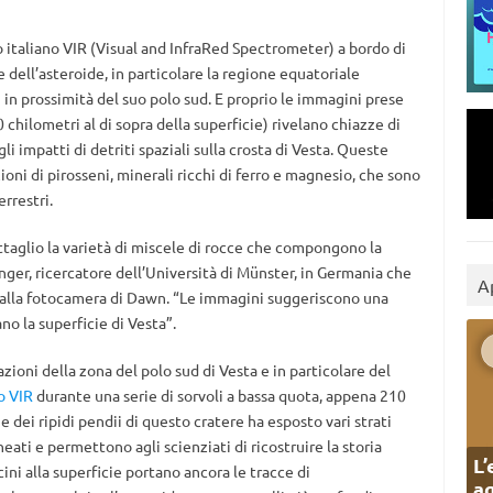
italiano VIR (Visual and InfraRed Spectrometer) a bordo di
 dell’asteroide, in particolare la regione equatoriale
i in prossimità del suo polo sud. E proprio le immagini prese
chilometri al di sopra della superficie) rivelano chiazze di
i impatti di detriti spaziali sulla crosta di Vesta. Queste
ni di pirosseni, minerali ricchi di ferro e magnesio, che sono
rrestri.
taglio la varietà di miscele di rocce che compongono la
inger, ricercatore dell’Università di Münster, in Germania che
A
e dalla fotocamera di Dawn. “Le immagini suggeriscono una
no la superficie di Vesta”.
zioni della zona del polo sud di Vesta e in particolare del
o VIR
durante una serie di sorvoli a bassa quota, appena 210
 dei ripidi pendii di questo cratere ha esposto vari strati
eati e permettono agli scienziati di ricostruire la storia
L’
cini alla superficie portano ancora le tracce di
ag