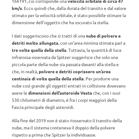
166191, cui corrisponde una
velocità orbitale di circa 47
km/s
. Ecco quindi che, dalla durata del transito e dal valore
stimato per la velocità orbitale, è stato possibile stimare la
dimensione dell’oggetto che ha oscurato la stella.
I dati suggeriscono che si tratti di una
nube di polvere e
detriti molto allungata
, con un’area minima stimata pari a
tre volte quella della stella
. Tuttavia, la quantità di luce
infrarossa osservata da Spitzer suggerisce che solo una
piccola parte della nube sia passata davanti alla stella e
che, in realtà,
polvere e detriti coprissero un’area
centinaia di volte quella della stella
. Per produrre una
nube così grande gli oggetti entrati in collisione dovevano
avere le
dimensioni dell’asteroide Vesta
che, con i suoi
530 chilometri di diametro, è fra i corpi maggiori della
Fascia principale degli asteroidi.
Alla fine del 2019 non è stato riosservato il transito della
nube, ma il sistema conteneva il doppio della polvere
rispetto a prima che Spitzer la individuasse.