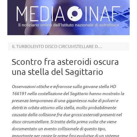
Il notiziario online dell’Istituto nazionale di astrofisica
Vai al contenuto
IL TURBOLENTO DISCO CIRCUMSTELLARE DELLA GIOVANE STELLA HD166191
Scontro fra asteroidi oscura
una stella del Sagittario
Osservazioni ottiche e infrarosse sulla giovane stella HD
166191 nella costellazione del Sagittario hanno mostrato la
presenza temporanea di una gigantesca nube di polveri e
detriti in orbita attorno alla stella, molto probabilmente
causata dalla collisione fra due grossi asteroidi presenti nel
disco circumstellare. Si tratta della prima volta che viene
documentato un evento collisionale di questo tipo,
importante per capire le prime fasi evolutive di un sistema