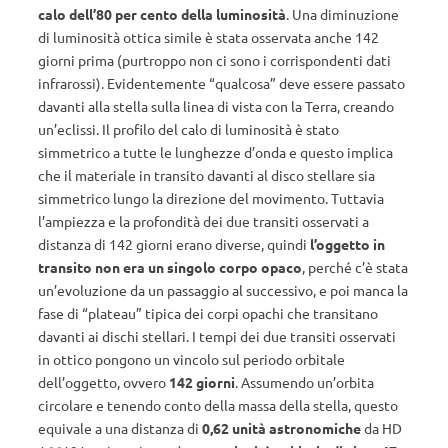
calo dell’80 per cento della luminosità
. Una diminuzione
di luminosità ottica simile è stata osservata anche 142
giorni prima (purtroppo non ci sono i corrispondenti dati
infrarossi). Evidentemente “qualcosa” deve essere passato
davanti alla stella sulla linea di vista con la Terra, creando
un’eclissi. Il profilo del calo di luminosità è stato
simmetrico a tutte le lunghezze d’onda e questo implica
che il materiale in transito davanti al disco stellare sia
simmetrico lungo la direzione del movimento. Tuttavia
l’ampiezza e la profondità dei due transiti osservati a
distanza di 142 giorni erano diverse, quindi
l’oggetto in
transito non era un singolo corpo opaco
, perché c’è stata
un’evoluzione da un passaggio al successivo, e poi manca la
fase di “plateau” tipica dei corpi opachi che transitano
davanti ai dischi stellari. I tempi dei due transiti osservati
in ottico pongono un vincolo sul periodo orbitale
dell’oggetto, ovvero
142 giorni
. Assumendo un’orbita
circolare e tenendo conto della massa della stella, questo
equivale a una distanza di
0,62 unità astronomiche
da HD