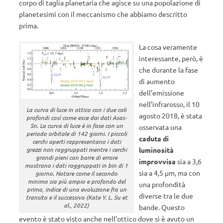
corpo di taglia planetaria che agisce su una popolazione di
planetesimi con il meccanismo che abbiamo descritto
prima.
La cosa veramente
interessante, però, è
che durante la fase
di aumento
dell’emissione
nell’infrarosso, il 10
La curva di luce in ottico con i due cali
agosto 2018, è stata
profondi così come esce dai dati Asas-
Sn. La curva di luce è in fase con un
osservata una
periodo orbitale di 142 giorni. I piccoli
caduta di
cerchi aperti rappresentano i dati
grezzi non raggruppati mentre i cerchi
luminosità
grandi pieni con barre di errore
improvvisa
sia a 3,6
mostrano i dati raggruppati in bin di 1
sia a 4,5 μm, ma con
giorno. Notare come il secondo
minimo sia più ampio e profondo del
una profondità
primo, indice di una evoluzione fra un
diverse tra le due
transito e il successivo (Kate Y. L. Su et
al., 2022)
bande. Questo
evento è stato visto anche nell’ottico dove si è avuto un