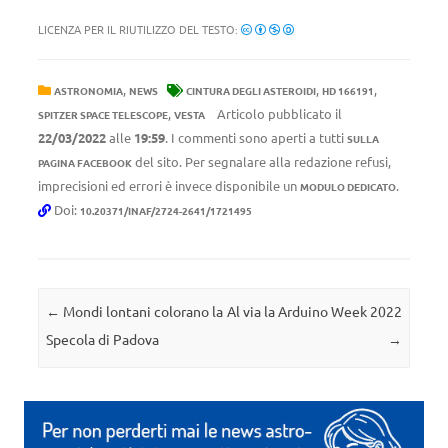
LICENZA PER IL RIUTILIZZO DEL TESTO:
,
,
,
ASTRONOMIA
NEWS
CINTURA DEGLI ASTEROIDI
HD 166191
,
Articolo pubblicato il
SPITZER SPACE TELESCOPE
VESTA
22/03/2022
alle
19:59
. I commenti sono aperti a tutti
SULLA
del sito. Per segnalare alla redazione refusi,
PAGINA FACEBOOK
imprecisioni ed errori è invece disponibile un
.
MODULO DEDICATO
Doi:
10.20371/INAF/2724-2641/1721495
Navigazione articolo
←
Mondi lontani colorano la
Al via la Arduino Week 2022
Specola di Padova
→