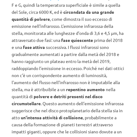
F e G, quindi la temperatura superficiale è simile a quella
del Sole, circa 6000 K, ed è
circondata da una grande
quantità di polvere
, come dimostra il suo eccesso di
emissione nell’infrarosso. L’emissione infrarossa della
stella, monitorata alle lunghezze d’onda di 3,6 e 4,5 μm, ha
attraversato due fasi: una
fase quiescente
prima del 2018
e una
fase attiva
successiva. I flussi infrarossi sono
gradualmente aumentati a partire dalla metà del 2018 e
hanno raggiunto un plateau entro la metà del 2019,
raddoppiando l’emissione in eccesso. Poiché nei dati ottici
non c’è un corrispondente aumento di luminosità,
l’aumento del flusso nell’infrarosso non è imputabile alla
stella, ma è attribuibile a un
repentino aumento
nella
quantità di
polvere e detriti presenti nel disco
circumstellare
. Questo aumento dell’emissione infrarossa
suggerisce che nel disco protoplanetario della stella sia in
atto
un’intensa attività di collisione
, probabilmente a
causa della formazione di pianeti terrestri attraverso
impatti giganti, oppure che le collisioni siano dovute a un