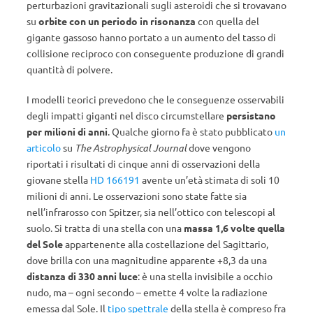
perturbazioni gravitazionali sugli asteroidi che si trovavano
su
orbite con un periodo in risonanza
con quella del
gigante gassoso hanno portato a un aumento del tasso di
collisione reciproco con conseguente produzione di grandi
quantità di polvere.
I modelli teorici prevedono che le conseguenze osservabili
degli impatti giganti nel disco circumstellare
persistano
per milioni di anni
. Qualche giorno fa è stato pubblicato
un
articolo
su
The Astrophysical Journal
dove vengono
riportati i risultati di cinque anni di osservazioni della
giovane stella
HD 166191
avente un’età stimata di soli 10
milioni di anni. Le osservazioni sono state fatte sia
nell’infrarosso con Spitzer, sia nell’ottico con telescopi al
suolo. Si tratta di una stella con una
massa 1,6 volte quella
del Sole
appartenente alla costellazione del Sagittario,
dove brilla con una magnitudine apparente +8,3 da una
distanza di 330 anni luce
: è una stella invisibile a occhio
nudo, ma – ogni secondo – emette 4 volte la radiazione
emessa dal Sole. Il
tipo spettrale
della stella è compreso fra