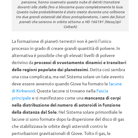
pensione, hanno osservato questa nube di detriti transitare
davanti alla stella fino a bloccarne quasi completamente la luce.
Questa nube probabilmente è stata creata durante una collisione
tra due grandi asteroidi del disco protoplanetario, i semi dei futuri
pianeti che saranno in orbita attorno a HD 166191 (Nasa/Jpl-
Caltech)
La formazione di pianeti terrestri non è però l’unico
processo in grado di creare grandi quantità di polvere. In
alternativa è possibile che gli elevati livelli di polvere
derivino da
processi di svuotamento dinamici e transitori
delle regioni popolate dai planetesimi
. Detta così sembra
una cosa complicata, ma nel Sistema solare un tale evento
deve essere avvenuto quando Giove ha formato le
lacune
di Kirkwood
. Queste lacune si trovano nella
Fascia
principale
e si manifestano come una
mancanza di corpi
nella distribuzione del numero di asteroidi in funzione
della distanza dal Sole
. Nel Sistema solare primordiale le
lacune si sono formate dopo la dispersione del disco di gas
che stabilizzava le orbite degli asteroidi contro le
perturbazioni gravitazionali di Giove. Tolto il gas, le