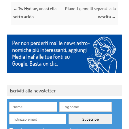
Navigazione articolo
←
Tw Hydrae, una stella
Pianeti gemelli separati alla
sotto acido
nascita
→
Iscriviti alla newsletter