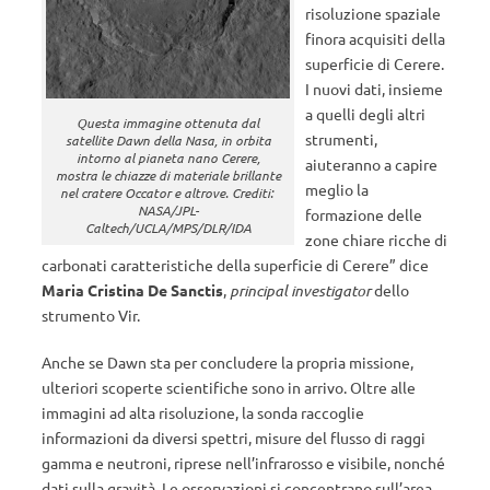
risoluzione spaziale
finora acquisiti della
superficie di Cerere.
I nuovi dati, insieme
a quelli degli altri
Questa immagine ottenuta dal
strumenti,
satellite Dawn della Nasa, in orbita
intorno al pianeta nano Cerere,
aiuteranno a capire
mostra le chiazze di materiale brillante
meglio la
nel cratere Occator e altrove. Crediti:
NASA/JPL-
formazione delle
Caltech/UCLA/MPS/DLR/IDA
zone chiare ricche di
carbonati caratteristiche della superficie di Cerere” dice
Maria Cristina De Sanctis
,
principal investigator
dello
strumento Vir.
Anche se Dawn sta per concludere la propria missione,
ulteriori scoperte scientifiche sono in arrivo. Oltre alle
immagini ad alta risoluzione, la sonda raccoglie
informazioni da diversi spettri, misure del flusso di raggi
gamma e neutroni, riprese nell’infrarosso e visibile, nonché
dati sulla gravità. Le osservazioni si concentrano sull’area