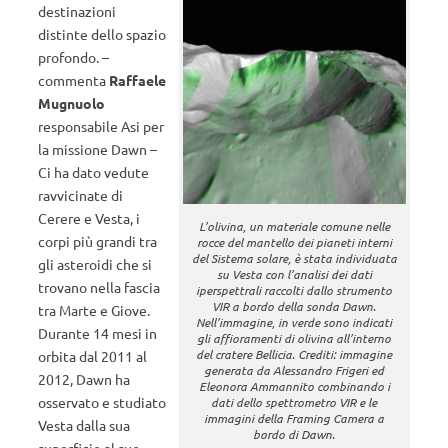
destinazioni
distinte dello spazio
profondo. –
commenta
Raffaele
Mugnuolo
responsabile Asi per
la missione Dawn –
Ci ha dato vedute
ravvicinate di
Cerere e Vesta, i
L’olivina, un materiale comune nelle
corpi più grandi tra
rocce del mantello dei pianeti interni
del Sistema solare, è stata individuata
gli asteroidi che si
su Vesta con l’analisi dei dati
trovano nella fascia
iperspettrali raccolti dallo strumento
VIR a bordo della sonda Dawn.
tra Marte e Giove.
Nell’immagine, in verde sono indicati
Durante 14 mesi in
gli affioramenti di olivina all’interno
del cratere Bellicia. Crediti: immagine
orbita dal 2011 al
generata da Alessandro Frigeri ed
2012, Dawn ha
Eleonora Ammannito combinando i
osservato e studiato
dati dello spettrometro VIR e le
immagini della Framing Camera a
Vesta dalla sua
bordo di Dawn.