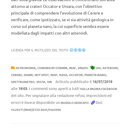
attorno ai crateri Occator e Urvara, con l’obiettivo
principale di comprendere l’evoluzione di Cerere e
verificare, come ipotizzato, se vi sia attività geologica in
corso sul pianeta nano, la cui superficie sembra essere
modellata dagli impatti con altri asteroidi.
LICENZA PER IL RIUTILIZZO DEL TESTO:
,
,
,
,
,
ASTRONOMIA
COMUNICATI STAMPA
INAF
SPAZIO
ASI
ASTEROIDI
,
,
,
,
,
,
,
CERERE
DAWN
HOT SPOT
INAF
NASA
OCCATOR
PIANETA NANO
,
,
Articolo pubblicato il
16/07/2018
SPETTROMETRO
VESTA
VIR
alle
19:03
. I commenti sono aperti a tutti
SULLA PAGINA FACEBOOK
del sito. Per segnalare alla redazione refusi, imprecisioni ed
errori è invece disponibile un
.
Doi:
MODULO DEDICATO
10.20371/INAF/2724-2641/1663096