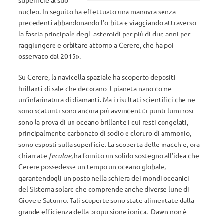
superficie al suo
nucleo. In seguito ha effettuato una manovra senza
precedenti abbandonando l’orbita e viaggiando attraverso
la fascia principale degli asteroidi per più di due anni per
raggiungere e orbitare attorno a Cerere, che ha poi
osservato dal 2015».
Su Cerere, la navicella spaziale ha scoperto depositi
brillanti di sale che decorano il pianeta nano come
un’infarinatura di diamanti. Ma i risultati scientifici che ne
sono scaturiti sono ancora più avvincenti: i punti luminosi
sono la prova di un oceano brillante i cui resti congelati,
principalmente carbonato di sodio e cloruro di ammonio,
sono esposti sulla superficie. La scoperta delle macchie, ora
chiamate
faculae
, ha fornito un solido sostegno all’idea che
Cerere possedesse un tempo un oceano globale,
garantendogli un posto nella schiera dei mondi oceanici
del Sistema solare che comprende anche diverse lune di
Giove e Saturno. Tali scoperte sono state alimentate dalla
grande efficienza della propulsione ionica. Dawn non è