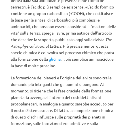
deriva dalla sua abbondante presenza nelle formiche
terrestri, è l’acido più semplice esistente. «L’acido formico
contiene un gruppo carbossilico (-COOH), che costituisce
la base per la sintesi di carbossilici più complessi e
aminoacidi, che possono essere considerati i “mattoni della
vita“ sulla Terra», spiega Favre, prima autrice dell’articolo
che descrive la scoperta, pubblicato oggi sulla rivista
The
Astrophysical Journal Letters
. Più precisamente, questa
specie chimica è coinvolta nel processo chimico che porta
alla formazione della
glicina
, il più semplice aminoacido, e
la base di molte proteine.
La formazione dei pianeti e l’origine della vita sono tra le
domande più intriganti che gli uomini si pongono. Al
momento, si ritiene che la fase cruciale della formazione
planetaria avvenga all’interno dei cosiddetti dischi
protoplanetari, in analogia a quanto sarebbe accaduto per
il nostro Sistema solare. Di fatto, la composizione chimica
di questi dischi influisce sulle proprietà dei pianeti in
formazione, sulle loro atmosfere primitive e sulla