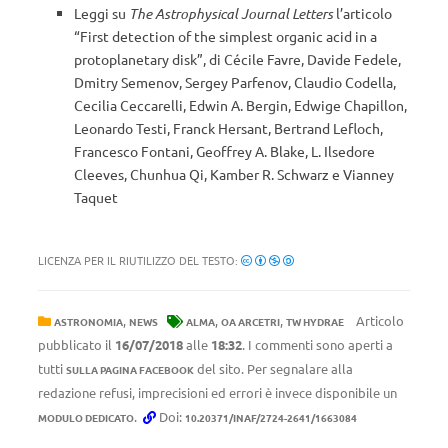
Leggi su
The Astrophysical Journal Letters
l’articolo
“First detection of the simplest organic acid in a
protoplanetary disk”, di Cécile Favre, Davide Fedele,
Dmitry Semenov, Sergey Parfenov, Claudio Codella,
Cecilia Ceccarelli, Edwin A. Bergin, Edwige Chapillon,
Leonardo Testi, Franck Hersant, Bertrand Lefloch,
Francesco Fontani, Geoffrey A. Blake, L. Ilsedore
Cleeves, Chunhua Qi, Kamber R. Schwarz e Vianney
Taquet
LICENZA PER IL RIUTILIZZO DEL TESTO:
,
,
,
Articolo
ASTRONOMIA
NEWS
ALMA
OA ARCETRI
TW HYDRAE
pubblicato il
16/07/2018
alle
18:32
. I commenti sono aperti a
tutti
del sito. Per segnalare alla
SULLA PAGINA FACEBOOK
redazione refusi, imprecisioni ed errori è invece disponibile un
.
Doi:
MODULO DEDICATO
10.20371/INAF/2724-2641/1663084