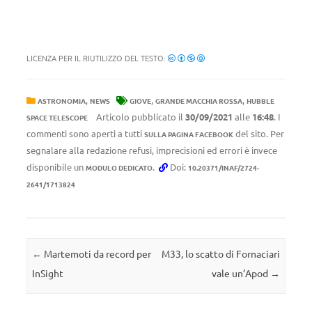
LICENZA PER IL RIUTILIZZO DEL TESTO:
,
,
,
ASTRONOMIA
NEWS
GIOVE
GRANDE MACCHIA ROSSA
HUBBLE
Articolo pubblicato il
30/09/2021
alle
16:48
. I
SPACE TELESCOPE
commenti sono aperti a tutti
del sito. Per
SULLA PAGINA FACEBOOK
segnalare alla redazione refusi, imprecisioni ed errori è invece
disponibile un
.
Doi:
MODULO DEDICATO
10.20371/INAF/2724-
2641/1713824
Navigazione articolo
←
Martemoti da record per
M33, lo scatto di Fornaciari
InSight
vale un’Apod
→