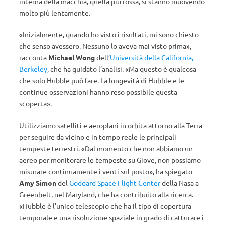
interna della macchia, quella più rossa, si stanno muovendo
molto più lentamente.
«Inizialmente, quando ho visto i risultati, mi sono chiesto
che senso avessero. Nessuno lo aveva mai visto prima»,
racconta
Michael Wong
dell’
Università della California,
Berkeley
, che ha guidato l’analisi. «Ma questo è qualcosa
che solo Hubble può fare. La longevità di Hubble e le
continue osservazioni hanno reso possibile questa
scoperta».
Utilizziamo satelliti e aeroplani in orbita attorno alla Terra
per seguire da vicino e in tempo reale le principali
tempeste terrestri. «Dal momento che non abbiamo un
aereo per monitorare le tempeste su Giove, non possiamo
misurare continuamente i venti sul posto», ha spiegato
Amy Simon
del
Goddard Space Flight Center
della Nasa a
Greenbelt, nel Maryland, che ha contribuito alla ricerca.
«Hubble è l’unico telescopio che ha il tipo di copertura
temporale e una risoluzione spaziale in grado di catturare i