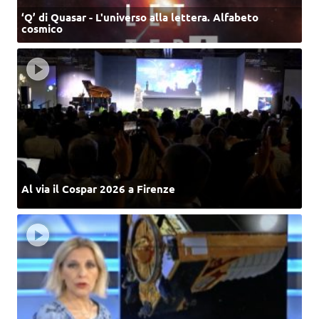
‘Q’ di Quasar - L'universo alla lettera. Alfabeto
cosmico
Al via il Cospar 2026 a Firenze