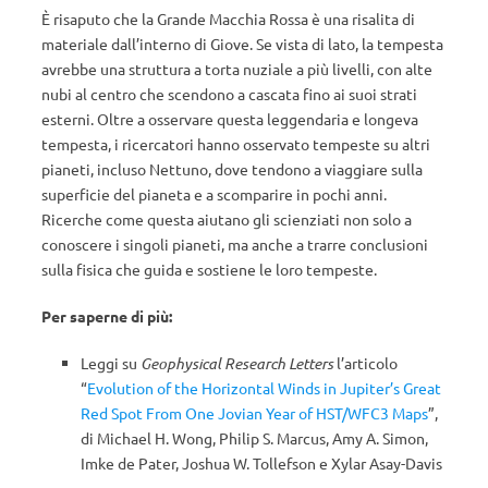
È risaputo che la Grande Macchia Rossa è una risalita di
materiale dall’interno di Giove. Se vista di lato, la tempesta
avrebbe una struttura a torta nuziale a più livelli, con alte
nubi al centro che scendono a cascata fino ai suoi strati
esterni. Oltre a osservare questa leggendaria e longeva
tempesta, i ricercatori hanno osservato tempeste su altri
pianeti, incluso Nettuno, dove tendono a viaggiare sulla
superficie del pianeta e a scomparire in pochi anni.
Ricerche come questa aiutano gli scienziati non solo a
conoscere i singoli pianeti, ma anche a trarre conclusioni
sulla fisica che guida e sostiene le loro tempeste.
Per saperne di più:
Leggi su
Geophysical Research Letters
l’articolo
“
Evolution of the Horizontal Winds in Jupiter’s Great
Red Spot From One Jovian Year of HST/WFC3 Maps
”,
di Michael H. Wong, Philip S. Marcus, Amy A. Simon,
Imke de Pater, Joshua W. Tollefson e Xylar Asay-Davis