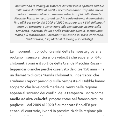
Analizzando le immagini scattate dal telescopio spaziale Hubble
della Nasa dal 2009 al 2020, i ricercatori hanno scoperto che la
velocità media del vento appena entro i confini della Grande
Macchia Rossa, innescata dal cerchio verde esterno, è aumentata
fino all’8 per cento dal 2009 al 2020 e supera ora i 640 chilometri
orari. Al contrario, i venti vicino alla regione più interna della
tempesta, innescati da un anello verde più piccolo, si muovono
molto più lentamente. Entrambi si muovono in senso antiorario.
Crediti: Nasa, Esa, Michael H. Wong (Uc Berkeley)
Le imponenti nubi color cremisi della tempesta gioviana
ruotano in senso antiorario a velocità che superano i 640
chilometri orari e il vortice della Grande Macchia Rossa –
leggendario anche perché osservato da oltre 150 anni – ha
un diametro di circa 16mila chilometri. I ricercatori che
studiano i report periodici sulle tempeste di Hubble hanno
scoperto che la velocità media dei venti nella regione
appena all’interno dei confini della tempesta – nota come
anello ad alta velocità
, proprio come nel famoso circuito
pugliese – dal 2009 al 2020 è aumentata fino all’8 per
cento. Al contrario, i venti in prossimità della regione più