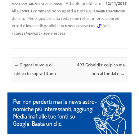
,
,
Articolo pubblicato il
12/11/2015
MASTCAM
MONTE SHARP
NASA
alle
15:03
. I commenti sono aperti a tutti
SULLA PAGINA FACEBOOK
del sito. Per segnalare alla redazione refusi, imprecisioni ed
errori è invece disponibile un
.
Doi:
MODULO DEDICATO
10.20371/INAF/2724-2641/1060965
Navigazione articolo
←
Giganti nuvole di
493 Griseldis: colpito ma
ghiaccio sopra Titano
non affondato
→