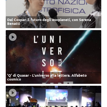
Dal Cospar: il futuro degli esopianeti, con Serena
Benatti
‘Q’ di Quasar - L'universo alla lettera. Alfabeto
cosmico