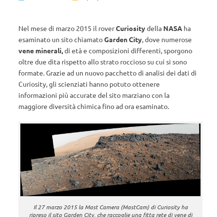
Nel mese di marzo 2015 il rover
Curiosity
della
NASA
ha
esaminato un sito chiamato
Garden City
, dove numerose
vene minerali,
di età e composizioni differenti, sporgono
oltre due dita rispetto allo strato roccioso su cui si sono
formate. Grazie ad un nuovo pacchetto di analisi dei dati di
Curiosity, gli scienziati hanno potuto ottenere
informazioni più accurate del sito marziano con la
maggiore diversità chimica fino ad ora esaminato.
Il 27 marzo 2015 la Mast Camera (MastCam) di Curiosity ha
ripreso il sito Garden City, che raccoglie una fitta rete di vene di