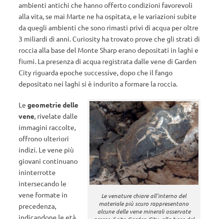
ambienti antichi che hanno offerto condizioni favorevoli
alla vita, se mai Marte ne ha ospitata, e le variazioni subite
da quegli ambienti che sono rimasti privi di acqua per oltre
3 miliardi di anni. Curiosity ha trovato prove che gli strati di
roccia alla base del Monte Sharp erano depositati in laghi e
fiumi. La presenza di acqua registrata dalle vene di Garden
City riguarda epoche successive, dopo che il fango
depositato nei laghi si è indurito a formare la roccia.
Le
geometrie delle
vene
, rivelate dalle
immagini raccolte,
offrono ulteriori
indizi. Le vene più
giovani continuano
ininterrotte
intersecando le
vene formate in
Le venature chiare all’interno del
materiale più scuro rappresentano
precedenza,
alcune delle vene minerali osservate
indicandone le età
presso il sito Garden City, alla base del