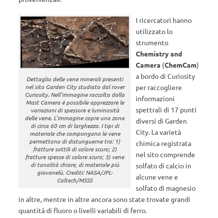
I ricercatori hanno
utilizzato lo
strumento
Chemistry and
Camera
(
ChemCam
)
a bordo di Curiosity
Dettaglio delle vene minerali presenti
nel sito Garden City studiato dal rover
per raccogliere
Curiosity. Nell’immagine raccolta dalla
informazioni
Mast Camera è possibile apprezzare le
spettrali di 17 punti
variazioni di spessore e luminosità
delle vene. L’immagine copre una zona
diversi di Garden
di circa 60 cm di larghezza. I tipi di
City. La varietà
materiale che compongono le vene
permettono di distunguerne tra: 1)
chimica registrata
fratture sottili di colore scuro; 2)
nel sito comprende
fratture spesse di colore scuro; 3) vene
di tonalità chiare, di materiale più
solfato di calcio in
giovanelù. Crediti: NASA/JPL-
alcune vene e
Caltech/MSSS
solfato di magnesio
in altre, mentre in altre ancora sono state trovate grandi
quantità di fluoro o livelli variabili di ferro.