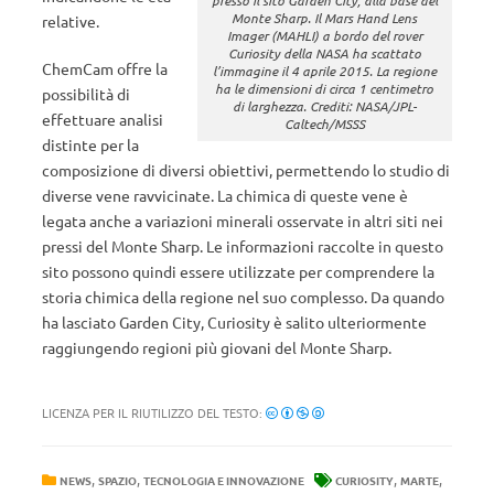
Monte Sharp. Il Mars Hand Lens
relative.
Imager (MAHLI) a bordo del rover
Curiosity della NASA ha scattato
ChemCam offre la
l’immagine il 4 aprile 2015. La regione
ha le dimensioni di circa 1 centimetro
possibilità di
di larghezza. Crediti: NASA/JPL-
effettuare analisi
Caltech/MSSS
distinte per la
composizione di diversi obiettivi, permettendo lo studio di
diverse vene ravvicinate. La chimica di queste vene è
legata anche a variazioni minerali osservate in altri siti nei
pressi del Monte Sharp. Le informazioni raccolte in questo
sito possono quindi essere utilizzate per comprendere la
storia chimica della regione nel suo complesso. Da quando
ha lasciato Garden City, Curiosity è salito ulteriormente
raggiungendo regioni più giovani del Monte Sharp.
LICENZA PER IL RIUTILIZZO DEL TESTO:
,
,
,
,
NEWS
SPAZIO
TECNOLOGIA E INNOVAZIONE
CURIOSITY
MARTE