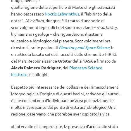
luogo, invece, è
quella regione della superficie di Marte che gli scienziati
hanno battezzato
Noctis Labyrinthus
, il “labirinto della
notte”.
Là e allora
, dunque, è il teatro d’una serie di
sconvolgimenti episodici del suolo marziano –
resurfacing
,
li chiamano i geologi – che riguardarono il sistema
vulcanico e idrologico del pianeta. Sconvolgimenti ora
ricostruiti, sulle pagine di
Planetary and Space Science
, in
un articolo basato sui dati raccolti dallo strumento HiRISE
del Mars Reconnaissance Orbiter della NASA e firmato da
Alexis Palmero Rodriguez
, del
Planetary Science
Institute
, e colleghi.
L’aspetto più interessante dei collassi e dei rimescolamenti
idrogeologici all’origine di questi bacini, scrivono gli autori,
è che consentono d’individuare un’area potenzialmente
molto interessante dal punto di vista astrobiologico. Una
regione, osservano, che potrebbe aver ospitato la vita.
«L’intervallo di temperature, la presenza d’acqua allo stato