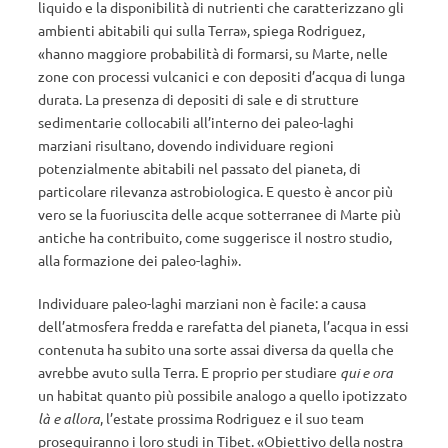
liquido e la disponibilità di nutrienti che caratterizzano gli
ambienti abitabili qui sulla Terra», spiega Rodriguez,
«hanno maggiore probabilità di formarsi, su Marte, nelle
zone con processi vulcanici e con depositi d’acqua di lunga
durata. La presenza di depositi di sale e di strutture
sedimentarie collocabili all’interno dei paleo-laghi
marziani risultano, dovendo individuare regioni
potenzialmente abitabili nel passato del pianeta, di
particolare rilevanza astrobiologica. E questo è ancor più
vero se la fuoriuscita delle acque sotterranee di Marte più
antiche ha contribuito, come suggerisce il nostro studio,
alla formazione dei paleo-laghi».
Individuare paleo-laghi marziani non è facile: a causa
dell’atmosfera fredda e rarefatta del pianeta, l’acqua in essi
contenuta ha subito una sorte assai diversa da quella che
avrebbe avuto sulla Terra. E proprio per studiare
qui e ora
un habitat quanto più possibile analogo a quello ipotizzato
là e allora
, l’estate prossima Rodriguez e il suo team
proseguiranno i loro studi in Tibet. «Obiettivo della nostra