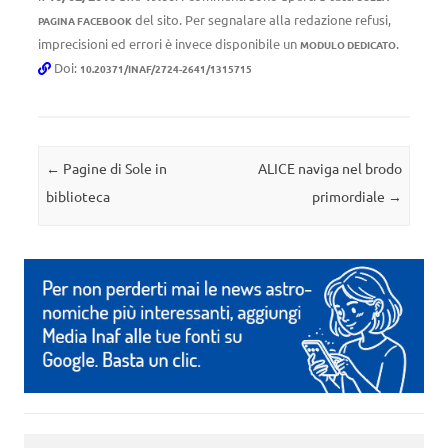
del sito. Per segnalare alla redazione refusi,
PAGINA FACEBOOK
imprecisioni ed errori è invece disponibile un
.
MODULO DEDICATO
Doi:
10.20371/INAF/2724-2641/1315715
Navigazione articolo
←
Pagine di Sole in
ALICE naviga nel brodo
biblioteca
primordiale
→