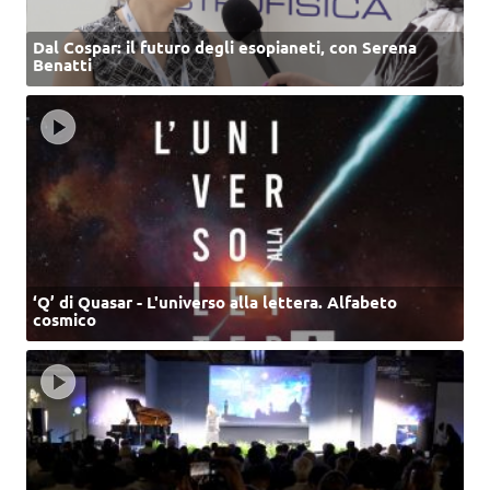
Dal Cospar: il futuro degli esopianeti, con Serena
Benatti
‘Q’ di Quasar - L'universo alla lettera. Alfabeto
cosmico