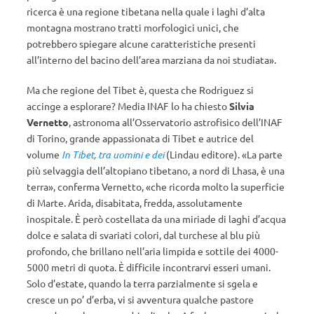
ricerca è una regione tibetana nella quale i laghi d’alta
montagna mostrano tratti morfologici unici, che
potrebbero spiegare alcune caratteristiche presenti
all’interno del bacino dell’area marziana da noi studiata».
Ma che regione del Tibet è, questa che Rodriguez si
accinge a esplorare? Media INAF lo ha chiesto
Silvia
Vernetto
, astronoma all’Osservatorio astrofisico dell’INAF
di Torino, grande appassionata di Tibet e autrice del
volume
In Tibet, tra uomini e dei
(Lindau editore). «La parte
più selvaggia dell’altopiano tibetano, a nord di Lhasa, è una
terra», conferma Vernetto, «che ricorda molto la superficie
di Marte. Arida, disabitata, fredda, assolutamente
inospitale. È però costellata da una miriade di laghi d’acqua
dolce e salata di svariati colori, dal turchese al blu più
profondo, che brillano nell’aria limpida e sottile dei 4000-
5000 metri di quota. È difficile incontrarvi esseri umani.
Solo d’estate, quando la terra parzialmente si sgela e
cresce un po’ d’erba, vi si avventura qualche pastore