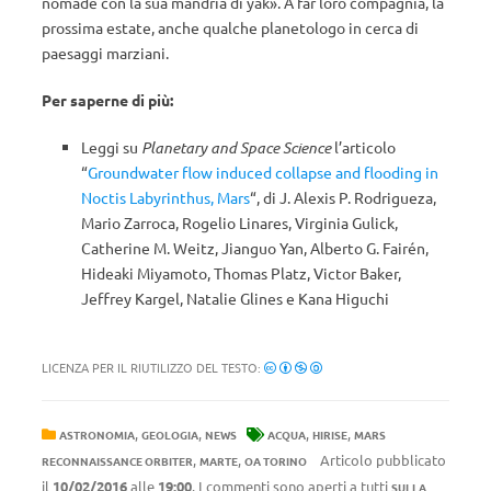
nomade con la sua mandria di yak». A far loro compagnia, la
prossima estate, anche qualche planetologo in cerca di
paesaggi marziani.
Per saperne di più:
Leggi su
Planetary and Space Science
l’articolo
“
Groundwater flow induced collapse and flooding in
Noctis Labyrinthus, Mars
“, di J. Alexis P. Rodrigueza,
Mario Zarroca, Rogelio Linares, Virginia Gulick,
Catherine M. Weitz, Jianguo Yan, Alberto G. Fairén,
Hideaki Miyamoto, Thomas Platz, Victor Baker,
Jeffrey Kargel, Natalie Glines e Kana Higuchi
LICENZA PER IL RIUTILIZZO DEL TESTO:
,
,
,
,
ASTRONOMIA
GEOLOGIA
NEWS
ACQUA
HIRISE
MARS
,
,
Articolo pubblicato
RECONNAISSANCE ORBITER
MARTE
OA TORINO
il
10/02/2016
alle
19:00
. I commenti sono aperti a tutti
SULLA