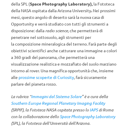
della SPL (
Space Photography Laboratory),
la Fototeca
della NASA ospitata dalla Arizona University
.
Nei prossimi
mesi, questo angolo di deserto sarà la nuova casa di
Opportunity e verrà studiato con tutti gli strumenti a
disposizione: dalla
radio science
, che permetterà di
penetrare nel sottosuolo, agli strumenti per
la composizione mineralogica del terreno. Farà parte degli
obiettivi scientifici anche catturare una immagine a colori
a 360 gradi del panorama, che permetterà una
visualizzazione realistica e mozzafiato del suolo marziano
intorno al rover. Una magnifica opportunità che, insieme
alle
prossime scoperte di Curiosity
, farà sicuramente
parlare del pianeta rosso.
La rubrica “
Immagini dal Sistema Solare
”
è a cura della
Southern Europe Regional Planetary Imaging Facility
(SRPIF), la Fototeca NASA ospitata presso lo
IAPS
di Roma
con la collaborazione dello
Space Photography Laboratory
(SPL), la Fototeca dell’Università dell’Arizona.