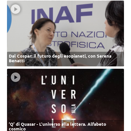
Dal Cospar: il futuro degli esopianeti, con Serena
Benatti
‘Q’ di Quasar - L'universo alla lettera. Alfabeto
cosmico