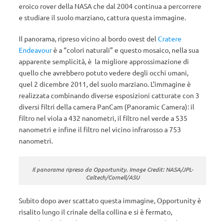
eroico rover della NASA che dal 2004 continua a percorrere
e studiare il suolo marziano, cattura questa immagine.
Il panorama, ripreso vicino al bordo ovest del
Cratere
Endeavour
è a “colori naturali” e questo mosaico, nella sua
apparente semplicità, è la migliore approssimazione di
quello che avrebbero potuto vedere degli occhi umani,
quel 2 dicembre 2011, del suolo marziano. L’immagine è
realizzata combinando diverse esposizioni catturate con 3
diversi filtri della camera PanCam (Panoramic Camera): il
filtro nel viola a 432 nanometri, il filtro nel verde a 535
nanometri e infine il filtro nel vicino infrarosso a 753
nanometri.
Il panorama ripreso da Opportunity. Image Credit: NASA/JPL-
Caltech/Cornell/ASU
Subito dopo aver scattato questa immagine, Opportunity è
risalito lungo il crinale della collina e si è fermato,