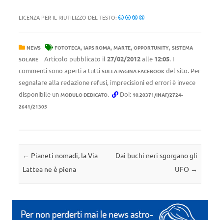
LICENZA PER IL RIUTILIZZO DEL TESTO:
,
,
,
,
NEWS
FOTOTECA
IAPS ROMA
MARTE
OPPORTUNITY
SISTEMA
Articolo pubblicato il
27/02/2012
alle
12:05
. I
SOLARE
commenti sono aperti a tutti
del sito. Per
SULLA PAGINA FACEBOOK
segnalare alla redazione refusi, imprecisioni ed errori è invece
disponibile un
.
Doi:
MODULO DEDICATO
10.20371/INAF/2724-
2641/21305
Navigazione articolo
←
Pianeti nomadi, la Via
Dai buchi neri sgorgano gli
Lattea ne è piena
UFO
→