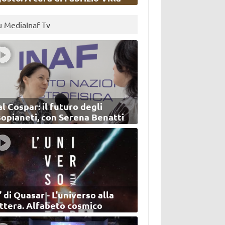
u MediaInaf Tv
l Cospar: il futuro degli
sopianeti, con Serena Benatti
’ di Quasar - L'universo alla
ettera. Alfabeto cosmico