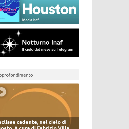
pprofondimento
eclisse cadente, nel cielo di
osto. A cura di Fabrizio Villa