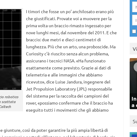
I timori che fosse un po’ anchilosato erano più
che giustificati. Provate voi a muovere per la
prima volta un braccio rimasto ingessato per
nove lunghi mesi, dal novembre del 2011. E che
braccio: due metri e dieci centimetri di
lunghezza. Più che un arto, una proboscide. Ma
V
Curiosity c’è riuscito senza alcun problema,
assicurano i tecnici NASA. «Ha funzionato
esattamente come previsto. Grazie ai dati di
telemetria e alle immagini che abbiamo
ricevuto», dice Luise Jandura, ingegnere del
Jet Propulsion Laboratory (JPL) responsabile
del sistema per la raccolta dei campioni del
cio robotico
In
a scattata
rover, «possiamo confermare che il braccio ha
a 
Caltech
eseguito tutti i movimenti che gli abbiamo
S
 giunture, così da poter garantire la più ampia libertà di