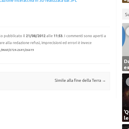
icazione interattiva in 3D realizzata dal JPL
S
lo pubblicato il
21/08/2012
alle
11:53
. I commenti sono aperti a
re alla redazione refusi, imprecisioni ed errori è invece
1/INAF/2724-2641/26619
Da
e
Simile alla fine della Terra
→
‘Q
l