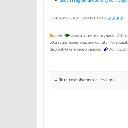
Scopri i segreti di Curiosity con l’appl
LICENZA PER IL RIUTILIZZO DEL TESTO:
,
,
,
Artico
NEWS
CURIOSITY
JPL
MARTE
NASA
tutti
del sito. Per segnala
SULLA PAGINA FACEBOOK
disponibile un
.
Doi:
MODULO DEDICATO
10.2037
Navigazione articolo
←
Ritratto di sistema dall’esterno