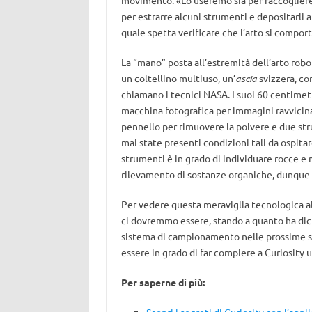
movimento. «Lo useremo sia per raccogliere i 
per estrarre alcuni strumenti e depositarli al
quale spetta verificare che l’arto si compor
La “mano” posta all’estremità dell’arto robot
un coltellino multiuso, un’
ascia
svizzera, co
chiamano i tecnici NASA. I suoi 60 centimetr
macchina fotografica per immagini ravvicinat
pennello per rimuovere la polvere e due stru
mai state presenti condizioni tali da ospitar
strumenti è in grado di individuare rocce e m
rilevamento di sostanze organiche, dunque d
Per vedere questa meraviglia tecnologica a
ci dovremmo essere, stando a quanto ha dich
sistema di campionamento nelle prossime s
essere in grado di far compiere a Curiosity 
Per saperne di più: