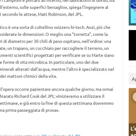
campioni e portarli all’interno, nel laboratorio di bordo, sia
l’esterno, sulle superfici bersaglio», spiega l’ingegnere al
ti secondo le attese, Matt Robinson, del JPL.
ico è una sorta di coltellino svizzero hi-tech. Anzi, più che
nsiderate le dimensioni. O meglio una “torretta”, come la
i di diametro per 30 chili di peso ospitano, nell’ordine: una
e, un trapano, un cucchiaio per raccogliere il terreno, un
menti scientifici progettati per verificare se su Marte siano
e forme di vita microbica. In particolare, uno dei due
inerali alterati dall’acqua, mentre l’altro è specializzato nel
ei mattoni chimici della vita.
A
ll’opera occorre pazientare ancora qualche giorno, ma ormai
iarato Richard Cook del JPL: «Inizieremo a utilizzare il
ettimane, e già entro la fine di questa settimana dovremmo
una prima passeggiata di prova».
L’
ag