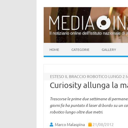
Il notiziario online dell’Istituto nazionale di 
Vai al contenuto
HOME
CATEGORIE
GALLERY
ESTESO IL BRACCIO ROBOTICO LUNGO 2 
Curiosity allunga la 
Trascorse le prime due settimane di permanen
giorni fa ha puntato il laser di bordo su un cam
robotico lungo oltre due metri.
Marco Malaspina
21/08/2012