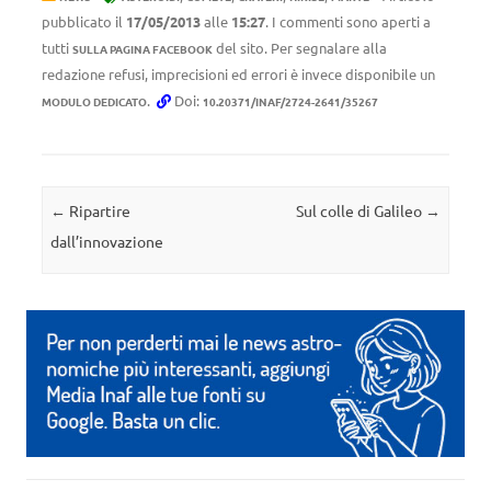
pubblicato il
17/05/2013
alle
15:27
. I commenti sono aperti a
tutti
del sito. Per segnalare alla
SULLA PAGINA FACEBOOK
redazione refusi, imprecisioni ed errori è invece disponibile un
.
Doi:
MODULO DEDICATO
10.20371/INAF/2724-2641/35267
Navigazione articolo
←
Ripartire
Sul colle di Galileo
→
dall’innovazione