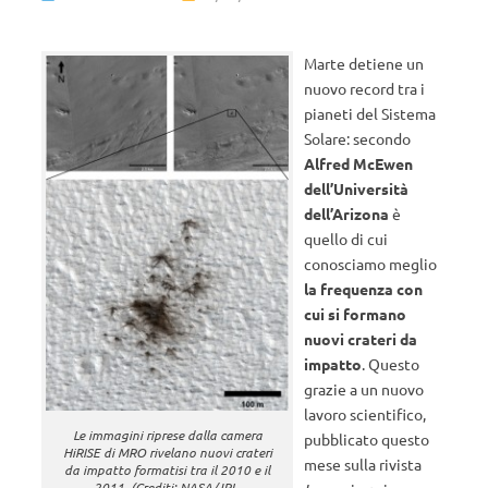
Marte detiene un
nuovo record tra i
pianeti del Sistema
Solare: secondo
Alfred McEwen
dell’Università
dell’Arizona
è
quello di cui
conosciamo meglio
la frequenza con
cui si formano
nuovi crateri da
impatto
. Questo
grazie a un nuovo
lavoro scientifico,
Le immagini riprese dalla camera
pubblicato questo
HiRISE di MRO rivelano nuovi crateri
mese sulla rivista
da impatto formatisi tra il 2010 e il
2011. (Crediti: NASA/JPL-