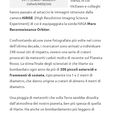
Icarus
, in cui
Caltech/MSSS/UA)
McEwen e colleghi
hanno passato al setaccio le immagini ottenute dalla
camera
HiRISE
(High Resolution Imaging Science
Experiment) di cui è equipaggiata la sonda NASA
Mars
Reconnaissance Orbiter
.
Confrontando alcune zone fotografate più volte nel corso
dell’ultima decade, i ricercatori sono arrivati a individuare
248 nuovi siti di impatto, ovvero una serie di crateri
provocati da meteoriti caduti molto di recente sul Pianeta
Rosso. La stima finale degli scienziati è che Marte sia
bombardato ogni anno da più di
200 piccoli asteroidi o
frammenti di comete
, tipicamente tra 1 e 2 metri di
diametro, che danno origine a crateri di almeno 4 metri di
diametro.
Una pioggia di meteoriti che sulla Terra sarebbe dissolta
dall’atmosfera del nostro pianeta, ben più spessa di quella
di Marte. Ma anche un bombardamento più leggero di