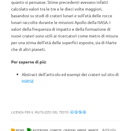
quanto si pensasse. Stime precedenti avevano infatti
calcolato valori tra le tre e le dieci volte maggiori,
basandosi su studi di crateri lunari e sull’età delle rocce
lunari raccolte durante le missioni Apollo della NASA. I
valori della frequenza di impatto e della formazione di
nuovi crateri sono utili ai ricercatori come metro di misura
per una stima dell’età delle superfici esposte, sia di Marte
che di altri pianeti.
Per saperne di più:
Abstract dell’articolo ed esempi dei crateri sul sito di
HiRISE
LICENZA PER IL RIUTILIZZO DEL TESTO:
,
,
,
,
Articolo
NEWS
ASTEROIDI
COMETE
CRATERI
HIRISE
MARTE