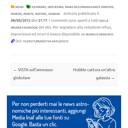
,
,
,
NEWS
EXOMARS
IAPS ROMA
MARS RECONNAISSANCE ORBITER
,
,
,
Articolo pubblicato il
MARSIS
MARTE
NATURE
SHARAD
09/05/2012
alle
21:17
. I commenti sono aperti a tutti
SULLA
del sito. Per segnalare alla redazione refusi,
PAGINA FACEBOOK
imprecisioni ed errori è invece disponibile un
.
MODULO DEDICATO
Doi:
10.20371/INAF/2724-2641/23672
Navigazione articolo
←
VISTA sull’ammasso
Hubble cattura un’altra
globulare
galassia
→