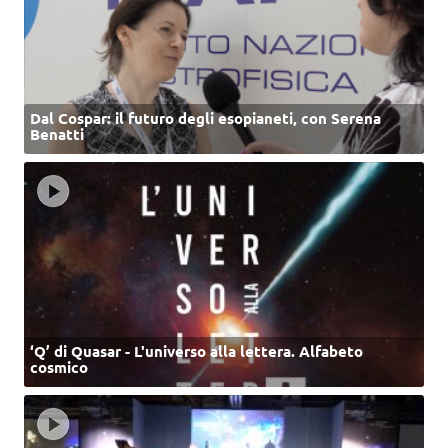
Dal Cospar: il futuro degli esopianeti, con Serena
Benatti
‘Q’ di Quasar - L'universo alla lettera. Alfabeto
cosmico