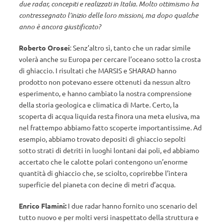
due radar, concepiti e realizzati in Italia. Molto ottimismo ha
contressegnato l’inizio delle loro missioni, ma dopo qualche
anno è ancora giustificato?
Roberto Orosei
: Senz’altro sì, tanto che un radar simile
volerà anche su Europa per cercare l’oceano sotto la crosta
di ghiaccio. I risultati che MARSIS e SHARAD hanno
prodotto non potevano essere ottenuti da nessun altro
esperimento, e hanno cambiato la nostra comprensione
della storia geologica e climatica di Marte. Certo, la
scoperta di acqua liquida resta finora una meta elusiva, ma
nel frattempo abbiamo fatto scoperte importantissime. Ad
esempio, abbiamo trovato depositi di ghiaccio sepolti
sotto strati di detriti in luoghi lontani dai poli, ed abbiamo
accertato che le calotte polari contengono un’enorme
quantità di ghiaccio che, se sciolto, coprirebbe l’intera
superficie del pianeta con decine di metri d’acqua.
Enrico Flamini:
I due radar hanno fornito uno scenario del
tutto nuovo e per molti versi inaspettato della struttura e