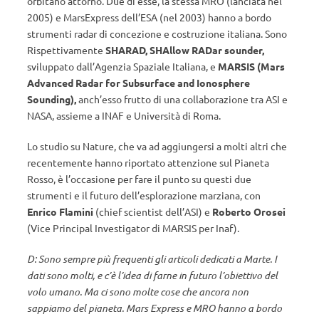
orbitano attorno. Due di esse, la stessa MRO (lanciata nel
2005) e MarsExpress dell’ESA (nel 2003) hanno a bordo
strumenti radar di concezione e costruzione italiana. Sono
Rispettivamente
SHARAD, SHAllow RADar sounder,
sviluppato dall’Agenzia Spaziale Italiana, e
MARSIS (Mars
Advanced Radar for Subsurface and Ionosphere
Sounding),
anch’esso frutto di una collaborazione tra ASI e
NASA, assieme a INAF e Università di Roma.
Lo studio su Nature, che va ad aggiungersi a molti altri che
recentemente hanno riportato attenzione sul Pianeta
Rosso, è l’occasione per fare il punto su questi due
strumenti e il futuro dell’esplorazione marziana, con
Enrico Flamini
(chief scientist dell’ASI) e
Roberto Orosei
(Vice Principal Investigator di MARSIS per Inaf).
D: Sono sempre più frequenti gli articoli dedicati a Marte. I
dati sono molti, e c’è l’idea di farne in futuro l’obiettivo del
volo umano. Ma ci sono molte cose che ancora non
sappiamo del pianeta. Mars Express e MRO hanno a bordo