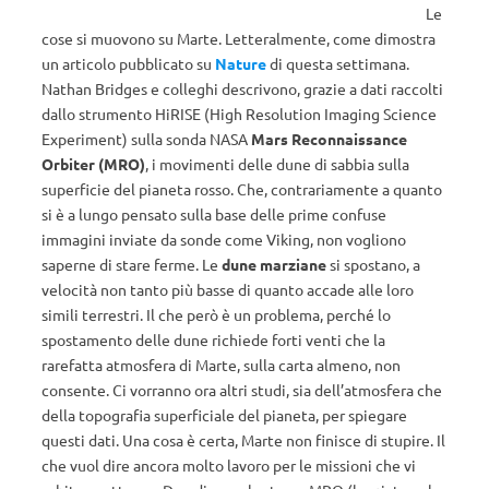
Le
cose si muovono su Marte. Letteralmente, come dimostra
un articolo pubblicato su
Nature
di questa settimana.
Nathan Bridges e colleghi descrivono, grazie a dati raccolti
dallo strumento HiRISE (High Resolution Imaging Science
Experiment) sulla sonda NASA
Mars Reconnaissance
Orbiter (MRO)
, i movimenti delle dune di sabbia sulla
superficie del pianeta rosso. Che, contrariamente a quanto
si è a lungo pensato sulla base delle prime confuse
immagini inviate da sonde come Viking, non vogliono
saperne di stare ferme. Le
dune marziane
si spostano, a
velocità non tanto più basse di quanto accade alle loro
simili terrestri. Il che però è un problema, perché lo
spostamento delle dune richiede forti venti che la
rarefatta atmosfera di Marte, sulla carta almeno, non
consente. Ci vorranno ora altri studi, sia dell’atmosfera che
della topografia superficiale del pianeta, per spiegare
questi dati. Una cosa è certa, Marte non finisce di stupire. Il
che vuol dire ancora molto lavoro per le missioni che vi