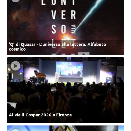
‘Q’ di Quasar - L'universo alla lettera. Alfabeto
cosmico
Al via il Cospar 2026 a Firenze