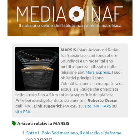
Il notiziario online dell’Istituto nazionale di astrofisica
Vai al contenuto
MARSIS
(Mars Advanced Radar
for Subsurface and Ionosphere
Sounding) è un radar italiano
multifrequenza utilizzato dalla
missione ESA
Mars Express
. I suoi
obiettivi principali sono
l’identificazione e la mappatura di
acqua, sia liquida che ghiacciata,
nello strato fino a 5 km sotto la superficie del pianeta.
Principal investigator
dello strumento è
Roberto Orosei
dell’INAF.
Link suggeriti:
MARSIS sul
sito INAF IAPS
sul
sito ESA
.
Articoli relativi a
MARSIS
Sotto il Polo Sud marziano, il ghiaccio si deforma
[10/12/2025]