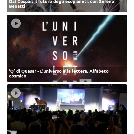
Dal Cospar: il futuro degli esopianeti, con Serena
Benatti
‘Q’ di Quasar - L'universo alla lettera. Alfabeto
cosmico