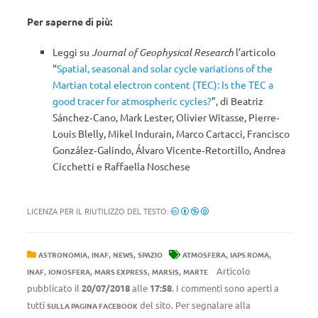
Per saperne di più:
Leggi su
Journal of Geophysical Research
l’articolo
“
Spatial, seasonal and solar cycle variations of the
Martian total electron content (TEC): Is the TEC a
good tracer for atmospheric cycles?
”, di Beatriz
Sánchez‐Cano, Mark Lester, Olivier Witasse, Pierre‐
Louis Blelly, Mikel Indurain, Marco Cartacci, Francisco
González‐Galindo, Álvaro Vicente‐Retortillo, Andrea
Cicchetti e Raffaella Noschese
LICENZA PER IL RIUTILIZZO DEL TESTO:
,
,
,
,
,
ASTRONOMIA
INAF
NEWS
SPAZIO
ATMOSFERA
IAPS ROMA
,
,
,
,
Articolo
INAF
IONOSFERA
MARS EXPRESS
MARSIS
MARTE
pubblicato il
20/07/2018
alle
17:58
. I commenti sono aperti a
tutti
del sito. Per segnalare alla
SULLA PAGINA FACEBOOK