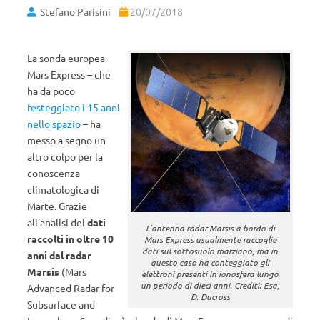
Stefano Parisini
20/07/2018
La sonda europea
Mars Express – che
ha da poco
festeggiato i 15 anni
nello spazio
– ha
messo a segno un
altro colpo per la
conoscenza
climatologica di
Marte. Grazie
all’analisi dei
dati
L’antenna radar Marsis a bordo di
raccolti in oltre 10
Mars Express usualmente raccoglie
dati sul sottosuolo marziano, ma in
anni dal radar
questo caso ha conteggiato gli
Marsis
(Mars
elettroni presenti in ionosfera lungo
un periodo di dieci anni. Crediti: Esa,
Advanced Radar for
D. Ducross
Subsurface and