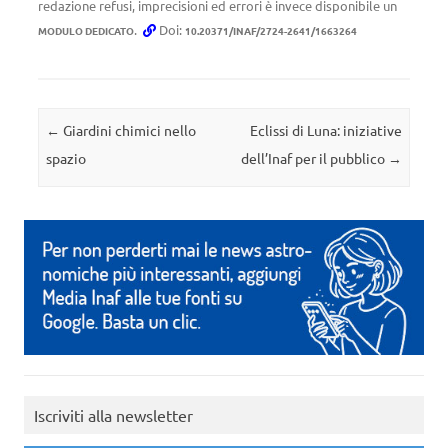
redazione refusi, imprecisioni ed errori è invece disponibile un
.
Doi:
MODULO DEDICATO
10.20371/INAF/2724-2641/1663264
Navigazione articolo
←
Giardini chimici nello
Eclissi di Luna: iniziative
spazio
dell’Inaf per il pubblico
→
Iscriviti alla newsletter