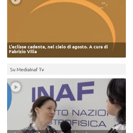
L’eclisse cadente, nel cielo di agosto. A cura di
Fabrizio Villa
Su MediaInaf Tv