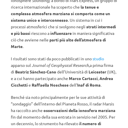
Ionosphere Sounding) a bordo di Mars Express, un gruppo di
ricerca internazionale ha scoperto che
la tenue e
complessa atmosfera marziana si comporta come un
sistema unico e interconnesso
. Un sistema in cui i
processi atmosferici che si svolgono negli
strati intermedi
e più bassi
riescono a
influenzare
in maniera significativa
ciò che avviene nelle
parti più alte dell’atmosfera di
Marte
.
I risultati sono stati da poco pubblicati in uno
studio
apparso sul
Journal of Geophysical Research
,a prima firma
di
Beatriz Sánchez-Cano
dell’Università di
Leicester
(UK),
e a cui hanno partecipato anche
Marco Cartacci
,
Andrea
Cicchetti
e
Raffaella Noschese
dell’
Inaf di Roma
.
Benché sia noto principalmente per le sue attività di
“sondaggio” dell’interno del Pianeta Rosso, il radar Marsis
ha raccolto anche
osservazioni della ionosfera marziana
fin dal momento della sua entrata in servizio nel 2005. Per
un decennio, lo strumento ha rilevato
il numero di