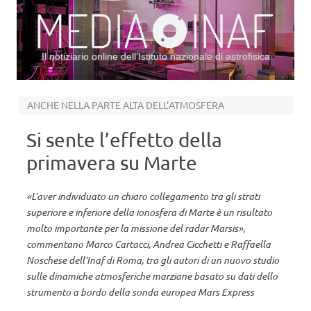
Il notiziario online dell’Istituto nazionale di astrofisica
Vai al contenuto
ANCHE NELLA PARTE ALTA DELL’ATMOSFERA
Si sente l’effetto della
primavera su Marte
«L’aver individuato un chiaro collegamento tra gli strati
superiore e inferiore della ionosfera di Marte è un risultato
molto importante per la missione del radar Marsis»,
commentano Marco Cartacci, Andrea Cicchetti e Raffaella
Noschese dell’Inaf di Roma, tra gli autori di un nuovo studio
sulle dinamiche atmosferiche marziane basato su dati dello
strumento a bordo della sonda europea Mars Express