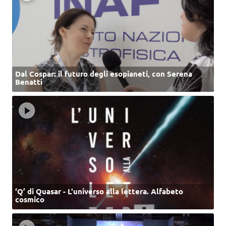
Dal Cospar: il futuro degli esopianeti, con Serena
Benatti
‘Q’ di Quasar - L'universo alla lettera. Alfabeto
cosmico