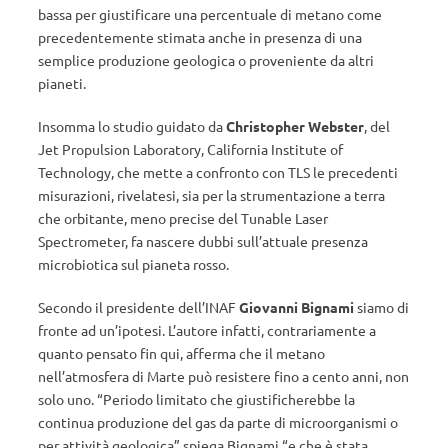
bassa per giustificare una percentuale di metano come
precedentemente stimata anche in presenza di una
semplice produzione geologica o proveniente da altri
pianeti.
Insomma lo studio guidato da
Christopher Webster
, del
Jet Propulsion Laboratory, California Institute of
Technology, che mette a confronto con TLS le precedenti
misurazioni, rivelatesi, sia per la strumentazione a terra
che orbitante, meno precise del Tunable Laser
Spectrometer, fa nascere dubbi sull’attuale presenza
microbiotica sul pianeta rosso.
Secondo il presidente dell’INAF
Giovanni Bignami
siamo di
fronte ad un’ipotesi. L’autore infatti, contrariamente a
quanto pensato fin qui, afferma che il metano
nell’atmosfera di Marte può resistere fino a cento anni, non
solo uno. “Periodo limitato che giustificherebbe la
continua produzione del gas da parte di microorganismi o
per attività geologica” spiega Bignami “e che è stata