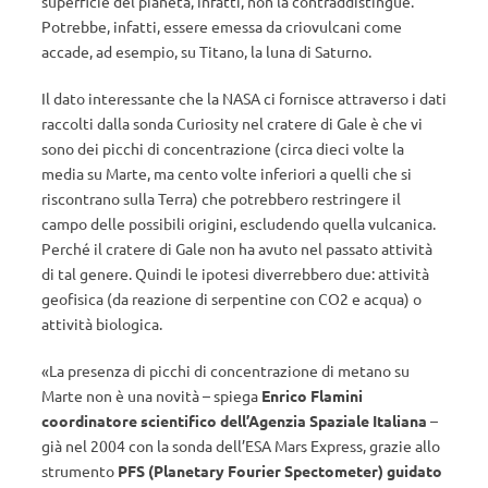
superficie del pianeta, infatti, non la contraddistingue.
Potrebbe, infatti, essere emessa da criovulcani come
accade, ad esempio, su Titano, la luna di Saturno.
Il dato interessante che la NASA ci fornisce attraverso i dati
raccolti dalla sonda Curiosity nel cratere di Gale è che vi
sono dei picchi di concentrazione (circa dieci volte la
media su Marte, ma cento volte inferiori a quelli che si
riscontrano sulla Terra) che potrebbero restringere il
campo delle possibili origini, escludendo quella vulcanica.
Perché il cratere di Gale non ha avuto nel passato attività
di tal genere. Quindi le ipotesi diverrebbero due: attività
geofisica (da reazione di serpentine con CO2 e acqua) o
attività biologica.
«La presenza di picchi di concentrazione di metano su
Marte non è una novità – spiega
Enrico Flamini
coordinatore scientifico dell’Agenzia Spaziale Italiana
–
già nel 2004 con la sonda dell’ESA Mars Express, grazie allo
strumento
PFS (Planetary Fourier Spectometer) guidato