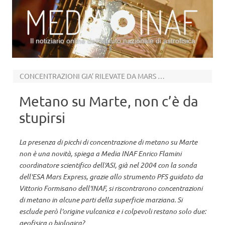
Il notiziario online dell’Istituto nazionale di astrofisica
Vai al contenuto
CONCENTRAZIONI GIA’ RILEVATE DA MARS EXPRESS
Metano su Marte, non c’è da
stupirsi
La presenza di picchi di concentrazione di metano su Marte
non è una novità, spiega a Media INAF Enrico Flamini
coordinatore scientifico dell'ASI, già nel 2004 con la sonda
dell'ESA Mars Express, grazie allo strumento PFS guidato da
Vittorio Formisano dell'INAF, si riscontrarono concentrazioni
di metano in alcune parti della superficie marziana. Si
esclude però l'origine vulcanica e i colpevoli restano solo due:
geofisica o biologica?