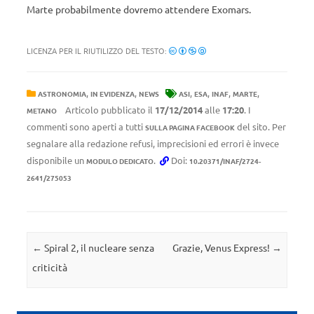
Marte probabilmente dovremo attendere Exomars.
LICENZA PER IL RIUTILIZZO DEL TESTO:
,
,
,
,
,
,
ASTRONOMIA
IN EVIDENZA
NEWS
ASI
ESA
INAF
MARTE
Articolo pubblicato il
17/12/2014
alle
17:20
. I
METANO
commenti sono aperti a tutti
del sito. Per
SULLA PAGINA FACEBOOK
segnalare alla redazione refusi, imprecisioni ed errori è invece
disponibile un
.
Doi:
MODULO DEDICATO
10.20371/INAF/2724-
2641/275053
Navigazione articolo
←
Spiral 2, il nucleare senza
Grazie, Venus Express!
→
criticità