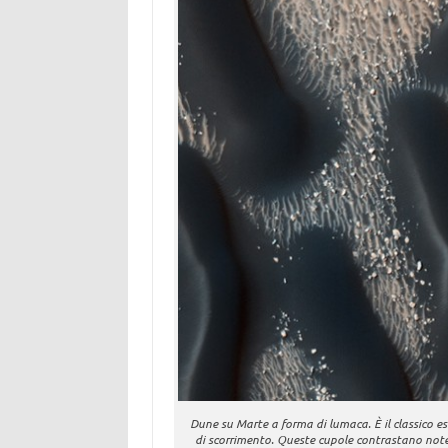
Dune su Marte a forma di lumaca. È il classico es
di scorrimento. Queste cupole contrastano not