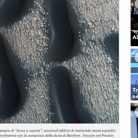
Al
Tr
ne
empio di “duna a cupola”, accumuli ellittici di materiale senza superfici
evolmente con la comparsa delle dune di Barchan. Trovate nel Proctor