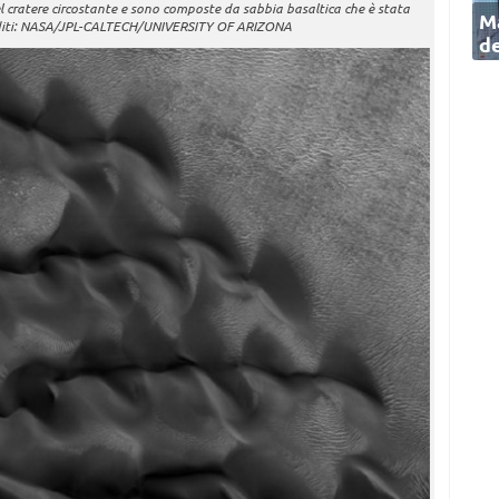
l cratere circostante e sono composte da sabbia basaltica che è stata
Ma
editi: NASA/JPL-CALTECH/UNIVERSITY OF ARIZONA
de