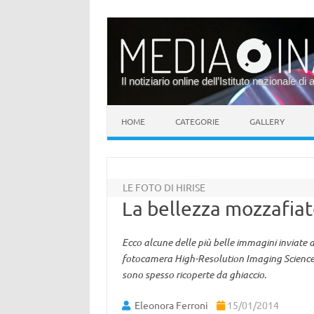
Il notiziario online dell’Istituto nazionale di 
Vai al contenuto
HOME
CATEGORIE
GALLERY
LE FOTO DI HIRISE
La bellezza mozzafiat
Ecco alcune delle più belle immagini inviate
fotocamera High-Resolution Imaging Science 
sono spesso ricoperte da ghiaccio.
Eleonora Ferroni
15/01/2014