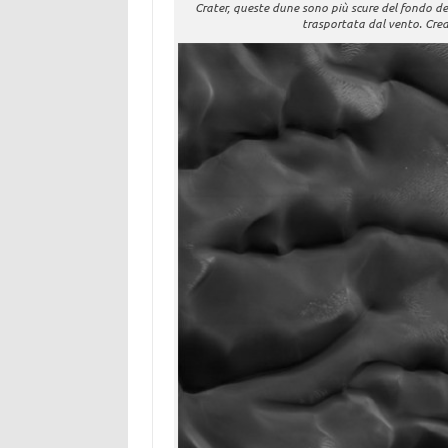
Crater, queste dune sono più scure del fondo de
trasportata dal vento. Cr