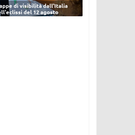
ppe di visibilità dall’Italia
ll'eclissi del 12 agosto