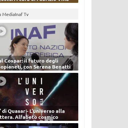
u MediaInaf Tv
l Cospar: il futuro degli
sopianeti, con Serena Benatti
’ di Quasar - L'universo alla
ettera. Alfabeto cosmico