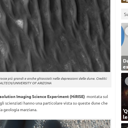
S
Da
e
occe più grandi e anche ghiacciati nelle depressioni delle dune. Crediti:
ALTECH/UNIVERSITY OF ARIZONA
solution Imaging Science Experiment (HiRISE)
montata sul
gli scienziati hanno una particolare vista su queste dune che
 la geologia marziana.
‘Q
l