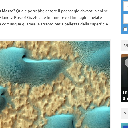
u
Marte
? Quale potrebbe essere il paesaggio davanti a noi se
l Pianeta Rosso? Grazie alle innumerevoli immagini inviate
le comunque gustare la straordinaria bellezza della superficie
V
In
a 
S