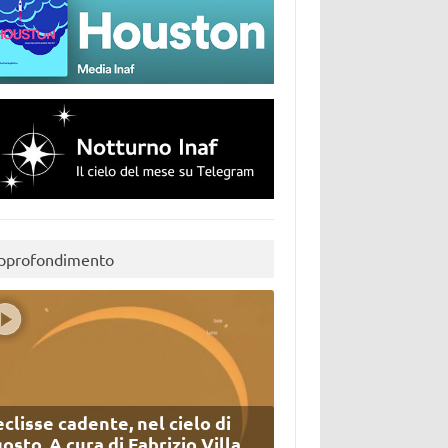
pprofondimento
eclisse cadente, nel cielo di
osto. A cura di Fabrizio Villa