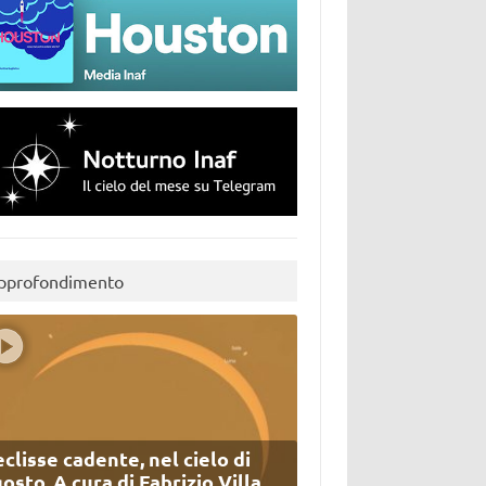
pprofondimento
eclisse cadente, nel cielo di
osto. A cura di Fabrizio Villa