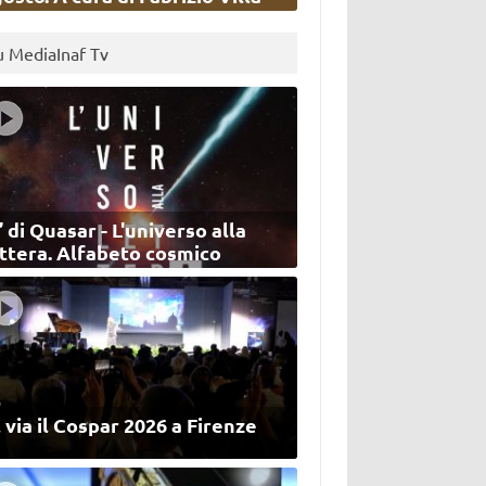
u MediaInaf Tv
’ di Quasar - L'universo alla
ettera. Alfabeto cosmico
 via il Cospar 2026 a Firenze