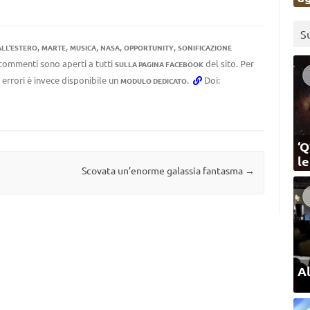
S
,
,
,
,
,
ALL'ESTERO
MARTE
MUSICA
NASA
OPPORTUNITY
SONIFICAZIONE
I commenti sono aperti a tutti
del sito. Per
SULLA PAGINA FACEBOOK
 errori è invece disponibile un
.
Doi:
MODULO DEDICATO
‘Q
l
Scovata un’enorme galassia fantasma
→
Al