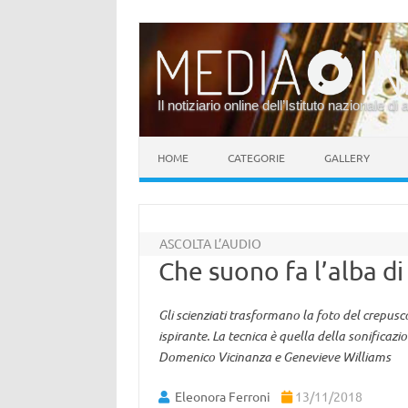
Il notiziario online dell’Istituto nazionale di 
Vai al contenuto
HOME
CATEGORIE
GALLERY
ASCOLTA L’AUDIO
Che suono fa l’alba d
Gli scienziati trasformano la foto del crepus
ispirante. La tecnica è quella della sonificazi
Domenico Vicinanza e Genevieve Williams
Eleonora Ferroni
13/11/2018