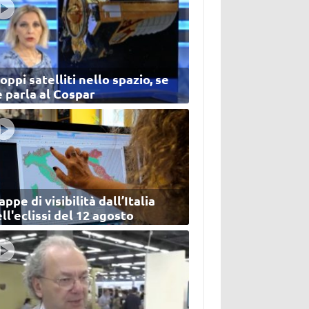
oppi satelliti nello spazio, se
 parla al Cospar
ppe di visibilità dall’Italia
ll'eclissi del 12 agosto