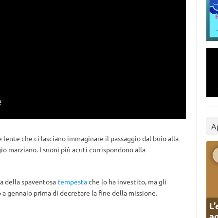
A
e lente che ci lasciano immaginare il passaggio dal buio alla
o marziano. I suoni più acuti corrispondono alla
sa della spaventosa
tempesta
che lo ha investito, ma gli
 a gennaio prima di decretare la fine della missione.
L’
ag