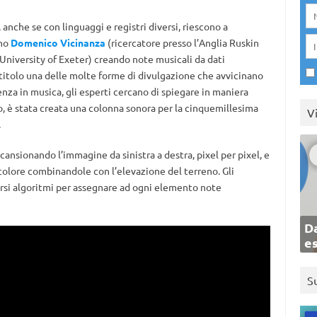
nche se con linguaggi e registri diversi, riescono a
nno
Domenico Vicinanza
(ricercatore presso l’Anglia Ruskin
University of Exeter) creando note musicali da dati
titolo una delle molte forme di divulgazione che avvicinano
ienza in musica, gli esperti cercano di spiegare in maniera
o, è stata creata una colonna sonora per la cinquemillesima
V
.
cansionando l’immagine da sinistra a destra, pixel per pixel, e
colore combinandole con l’elevazione del terreno. Gli
ersi algoritmi per assegnare ad ogni elemento note
Da
e
S