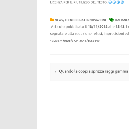
LICENZA PER IL RIUTILIZZO DEL TESTO:
,
NEWS
TECNOLOGIA E INNOVAZIONE
ITALIANI 
Articolo pubblicato il
13/11/2018
alle
15:43
. 
segnalare alla redazione refusi, imprecisioni ed
10.20371/INAF/2724-2641/1667440
Navigazione articolo
←
Quando la coppia sprizza raggi gamma