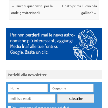
Navigazione articolo
←
Trucchi quantistici per le
È nato prima l’uovo o la
onde gravitazionali
gallina?
→
Iscriviti alla newsletter
Do il consenso al trattamento dei dati