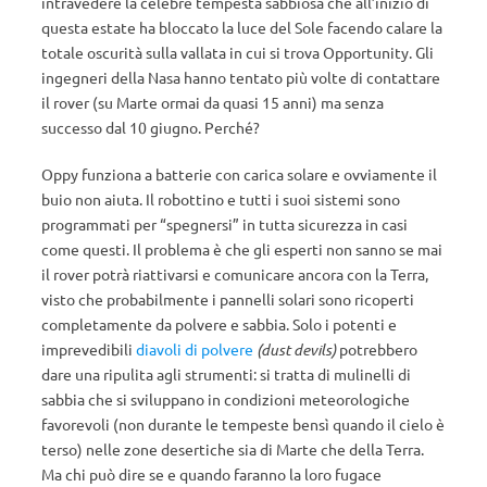
intravedere la celebre tempesta sabbiosa che all’inizio di
questa estate ha bloccato la luce del Sole facendo calare la
totale oscurità sulla vallata in cui si trova Opportunity. Gli
ingegneri della Nasa hanno tentato più volte di contattare
il rover (su Marte ormai da quasi 15 anni) ma senza
successo dal 10 giugno. Perché?
Oppy funziona a batterie con carica solare e ovviamente il
buio non aiuta. Il robottino e tutti i suoi sistemi sono
programmati per “spegnersi” in tutta sicurezza in casi
come questi. Il problema è che gli esperti non sanno se mai
il rover potrà riattivarsi e comunicare ancora con la Terra,
visto che probabilmente i pannelli solari sono ricoperti
completamente da polvere e sabbia. Solo i potenti e
imprevedibili
diavoli di polvere
(dust devils)
potrebbero
dare una ripulita agli strumenti: si tratta di mulinelli di
sabbia che si sviluppano in condizioni meteorologiche
favorevoli (non durante le tempeste bensì quando il cielo è
terso) nelle zone desertiche sia di Marte che della Terra.
Ma chi può dire se e quando faranno la loro fugace