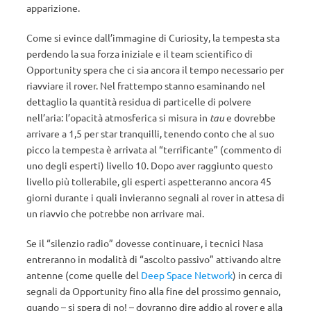
apparizione.
Come si evince dall’immagine di Curiosity, la tempesta sta
perdendo la sua forza iniziale e il team scientifico di
Opportunity spera che ci sia ancora il tempo necessario per
riavviare il rover. Nel frattempo stanno esaminando nel
dettaglio la quantità residua di particelle di polvere
nell’aria: l’opacità atmosferica si misura in
tau
e dovrebbe
arrivare a 1,5 per star tranquilli, tenendo conto che al suo
picco la tempesta è arrivata al “terrificante” (commento di
uno degli esperti) livello 10. Dopo aver raggiunto questo
livello più tollerabile, gli esperti aspetteranno ancora 45
giorni durante i quali invieranno segnali al rover in attesa di
un riavvio che potrebbe non arrivare mai.
Se il “silenzio radio” dovesse continuare, i tecnici Nasa
entreranno in modalità di “ascolto passivo” attivando altre
antenne (come quelle del
Deep Space Network
) in cerca di
segnali da Opportunity fino alla fine del prossimo gennaio,
quando – si spera di no! – dovranno dire addio al rover e alla