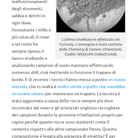
malfunzionamenti
degli strumenti,
sabbia e detriti in
ogni dove.
Nonostante i mille e
più ostacoli, il rover
L’ultima trivellazione effettuata da
a sei ruote ha
Curiosity. L’immagine è stata scattata
dalla Chemistry & Camera (ChemCam).
sempre ripreso il
Crediti: NASA/JPL-Caltech/LANL
lavoro studiando e
analizzando campioni di suolo marziano effettuando
numerosi
drill
, cioè mettendo in funzione il trapano di
bordo. E di recente i tecnici hanno messo a punto
un nuovo
metedo
, che in realtà è
molto simile a quello che userebbe
un essere umano
per manovrare un trapano. La tecnica è
stata aggiornata a causa delle rocce sempre più dure
incontrate dal rover e gli scienziati vogliono raccogliere
dei campioni durante le prossime trivellazioni proprio per
capire perché queste rocce sono resistenti come il
cemento rispetto alle altre campionate finora. Questa
composizione è legata alla presenza di ematite? È per