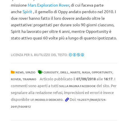
missione
Mars Exploration Rover
, di cui faceva parte
anche
Spirit
, il gemello di Oppy andato perduto nel 2010. I
due rover hanno fatto il loro dovere andando oltre le
aspettative: progettati per durare solo 90 giorni ciascuno,
Spirit ha lavorato per oltre 6 anni, mentre Opportunity è
stato attivo quasi 60 volte più a lungo di quanto ipotizzato.
LICENZA PER IL RIUTILIZZO DEL TESTO:
,
,
,
,
,
,
NEWS
SPAZIO
CURIOSITY
DRILL
MARTE
NASA
OPPORTUNITY
,
Articolo pubblicato il
07/09/2018
alle
16:17
. I
ROVER
TRAPANO
commenti sono aperti a tutti
del sito. Per
SULLA PAGINA FACEBOOK
segnalare alla redazione refusi, imprecisioni ed errori è invece
disponibile un
.
Doi:
MODULO DEDICATO
10.20371/INAF/2724-
2641/1664812