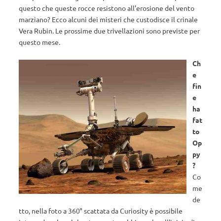
questo che queste rocce resistono all’erosione del vento
marziano? Ecco alcuni dei misteri che custodisce il crinale
Vera Rubin. Le prossime due trivellazioni sono previste per
questo mese.
Ch
e
fin
e
ha
fat
to
Op
py
?
Co
me
de
tto, nella foto a 360° scattata da Curiosity è possibile