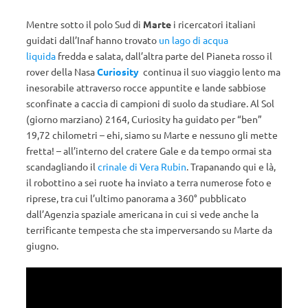
Mentre sotto il polo Sud di
Marte
i ricercatori italiani
guidati dall’Inaf hanno trovato
un lago di acqua
liquida
fredda e salata, dall’altra parte del Pianeta rosso il
rover della Nasa
Curiosity
continua il suo viaggio lento ma
inesorabile attraverso rocce appuntite e lande sabbiose
sconfinate a caccia di campioni di suolo da studiare. Al Sol
(giorno marziano) 2164, Curiosity ha guidato per “ben”
19,72 chilometri – ehi, siamo su Marte e nessuno gli mette
fretta! – all’interno del cratere Gale e da tempo ormai sta
scandagliando il
crinale di Vera Rubin
. Trapanando qui e là,
il robottino a sei ruote ha inviato a terra numerose foto e
riprese, tra cui l’ultimo panorama a 360° pubblicato
dall’Agenzia spaziale americana in cui si vede anche la
terrificante tempesta che sta imperversando su Marte da
giugno.