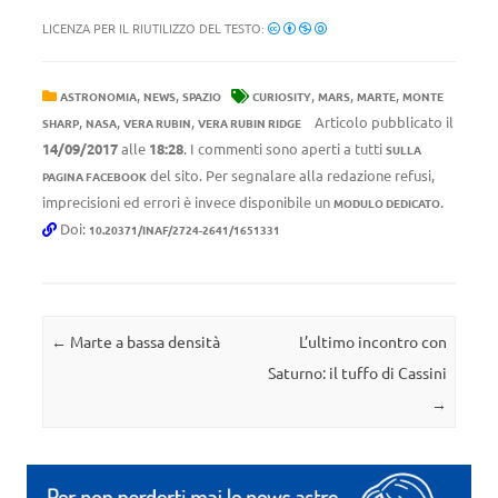
LICENZA PER IL RIUTILIZZO DEL TESTO:
,
,
,
,
,
ASTRONOMIA
NEWS
SPAZIO
CURIOSITY
MARS
MARTE
MONTE
,
,
,
Articolo pubblicato il
SHARP
NASA
VERA RUBIN
VERA RUBIN RIDGE
14/09/2017
alle
18:28
. I commenti sono aperti a tutti
SULLA
del sito. Per segnalare alla redazione refusi,
PAGINA FACEBOOK
imprecisioni ed errori è invece disponibile un
.
MODULO DEDICATO
Doi:
10.20371/INAF/2724-2641/1651331
Navigazione articolo
←
Marte a bassa densità
L’ultimo incontro con
Saturno: il tuffo di Cassini
→