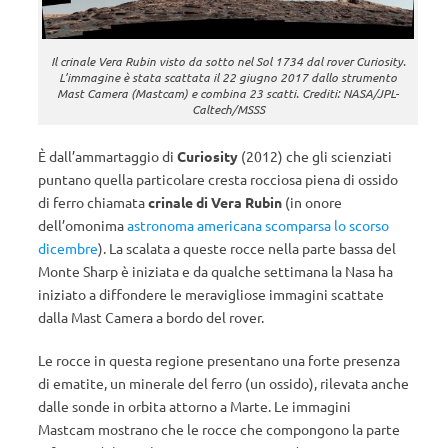
Il crinale Vera Rubin visto da sotto nel Sol 1734 dal rover Curiosity.
L’immagine è stata scattata il 22 giugno 2017 dallo strumento
Mast Camera (Mastcam) e combina 23 scatti. Crediti: NASA/JPL-
Caltech/MSSS
È dall’ammartaggio di
Curiosity
(2012) che gli scienziati
puntano quella particolare cresta rocciosa piena di ossido
di ferro chiamata
crinale di Vera Rubin
(in onore
dell’omonima
astronoma americana scomparsa lo scorso
dicembre
). La scalata a queste rocce nella parte bassa del
Monte Sharp è iniziata e da qualche settimana la Nasa ha
iniziato a diffondere le meravigliose immagini scattate
dalla Mast Camera a bordo del rover.
Le rocce in questa regione presentano una forte presenza
di ematite, un minerale del ferro (un ossido), rilevata anche
dalle sonde in orbita attorno a Marte. Le immagini
Mastcam mostrano che le rocce che compongono la parte