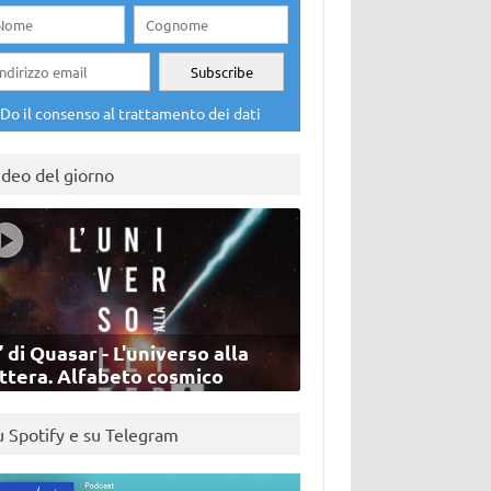
Do il consenso al trattamento dei dati
ideo del giorno
’ di Quasar - L'universo alla
ettera. Alfabeto cosmico
u Spotify e su Telegram