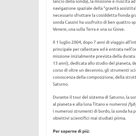
lancio della sonda), la missione è riuscita ad
navigazione spaziale della “gravità assistita
necessario sfruttare la cosiddetta fionda grav
sonda Cassini ha usufruito di ben quattro sp
Venere, una sulla Terra e una su Giove.
Il 1 luglio 2004, dopo 7 anni di viaggio all’
principale per rallentare ed è entrata nell’o
missione inizialmente prevista della durata
13 anni), dedicata allo studio del pianeta, 
corso di oltre un decennio, gli strumenti sc
conoscenza della composizione, della strutt
Saturno.
Durante il tour del sistema di Saturno, la 
al pianeta e alla luna Titano e numerosi
flyb
i numerosi strumenti di bordo, la sonda ha p
obiettivi scientifici mai studiati prima.
Per saperne di più: