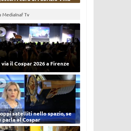
u MediaInaf Tv
 via il Cospar 2026 a Firenze
oppi satelliti nello spazio, se
 parla al Cospar