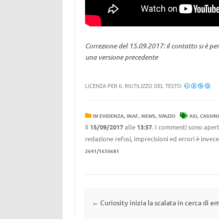
Correzione del 15.09.2017: il contatto si è per
una versione precedente
LICENZA PER IL RIUTILIZZO DEL TESTO:
,
,
,
,
IN EVIDENZA
INAF
NEWS
SPAZIO
ASI
CASSIN
il
15/09/2017
alle
13:57
. I commenti sono aperti
redazione refusi, imprecisioni ed errori è invec
2641/1650681
Navigazione articolo
←
Curiosity inizia la scalata in cerca di e