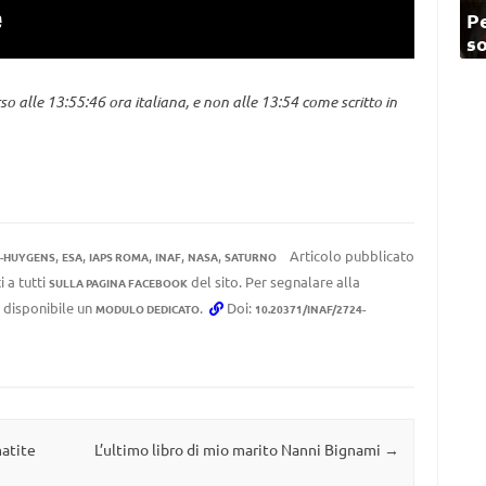
Pe
so
so alle 13:55:46 ora italiana, e non alle 13:54 come scritto in
,
,
,
,
,
Articolo pubblicato
I-HUYGENS
ESA
IAPS ROMA
INAF
NASA
SATURNO
 a tutti
del sito. Per segnalare alla
SULLA PAGINA FACEBOOK
e disponibile un
.
Doi:
MODULO DEDICATO
10.20371/INAF/2724-
matite
L’ultimo libro di mio marito Nanni Bignami
→