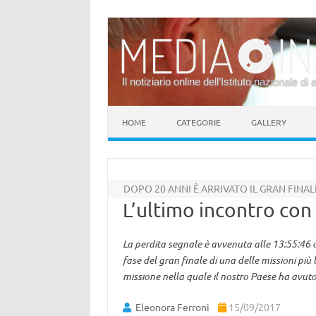
Il notiziario online dell’Istituto nazionale di 
Vai al contenuto
HOME
CATEGORIE
GALLERY
DOPO 20 ANNI È ARRIVATO IL GRAN FINAL
L’ultimo incontro con S
La perdita segnale è avvenuta alle 13:55:46 or
fase del gran finale di una delle missioni più
missione nella quale il nostro Paese ha avut
Eleonora Ferroni
15/09/2017