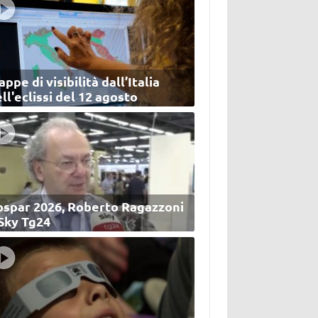
ppe di visibilità dall’Italia
ll'eclissi del 12 agosto
ospar 2026, Roberto Ragazzoni
 Sky Tg24