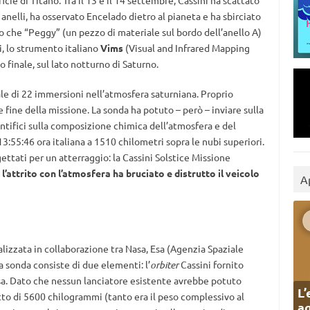
cie di Titano. Tra il 13 e il 14 settembre, Cassini ha scattato
anelli, ha osservato Encelado dietro al pianeta e ha sbirciato
ato che “Peggy” (un pezzo di materiale sul bordo dell’anello A)
, lo strumento italiano
Vims
(Visual and Infrared Mapping
 finale, sul lato notturno di Saturno.
otale di 22 immersioni nell’atmosfera saturniana. Proprio
 fine della missione. La sonda ha potuto – però – inviare sulla
ientifici sulla composizione chimica dell’atmosfera e del
3:55:46 ora italiana a 1510 chilometri sopra le nubi superiori.
ttati per un atterraggio: la Cassini Solstice Missione
e
l’attrito con l’atmosfera ha bruciato e distrutto il veicolo
A
lizzata in collaborazione tra Nasa, Esa (Agenzia Spaziale
a sonda consiste di due elementi: l’
orbiter
Cassini fornito
Esa. Dato che nessun lanciatore esistente avrebbe potuto
L’
to di 5600 chilogrammi (tanto era il peso complessivo al
ag