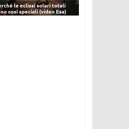
rché le eclissi solari totali
no così speciali (video Esa)