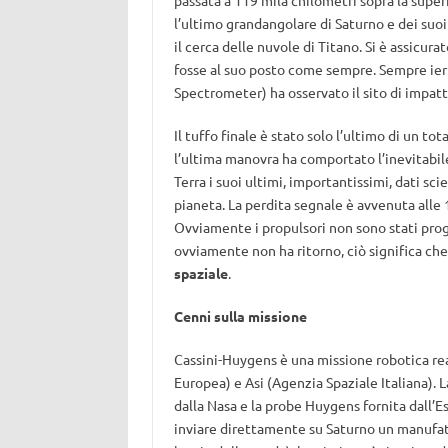
passata a 119 mila chilometri sopra la superfi
l’ultimo grandangolare di Saturno e dei suoi 
il cerca delle nuvole di Titano. Si è assicur
fosse al suo posto come sempre. Sempre ieri
Spectrometer) ha osservato il sito di impatto
Il tuffo finale è stato solo l’ultimo di un t
l’ultima manovra ha comportato l’inevitabile
Terra i suoi ultimi, importantissimi, dati sc
pianeta. La perdita segnale è avvenuta alle 1
Ovviamente i propulsori non sono stati proge
ovviamente non ha ritorno, ciò significa ch
spaziale
.
Cenni sulla missione
Cassini-Huygens è una missione robotica rea
Europea) e Asi (Agenzia Spaziale Italiana). L
dalla Nasa e la probe Huygens fornita dall’
inviare direttamente su Saturno un manufat