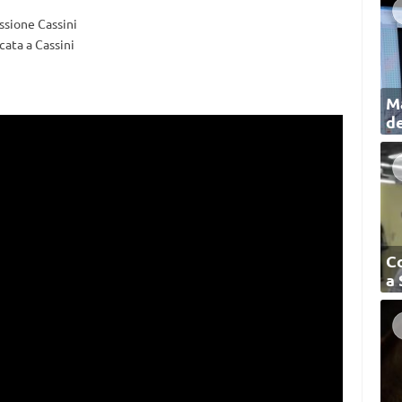
ssione Cassini
ata a Cassini
Ma
de
C
a