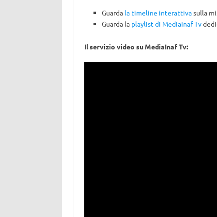
Guarda
la timeline interattiva
sulla mi
Guarda la
playlist di MediaInaf Tv
dedic
Il servizio video su MediaInaf Tv: