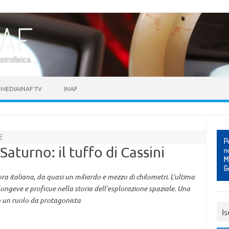
astrofisica
MEDIAINAF TV
INAF
E
aturno: il tuffo di Cassini
a italiana, da quasi un miliardo e mezzo di chilometri. L’ultima
 longeve e proficue nella storia dell’esplorazione spaziale. Una
o un ruolo da protagonista
Is