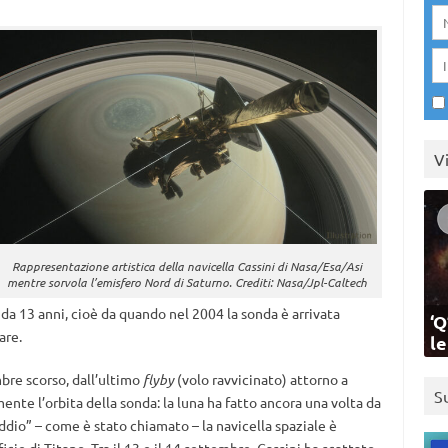
V
Rappresentazione artistica della navicella Cassini di Nasa/Esa/Asi
mentre sorvola l’emisfero Nord di Saturno. Crediti: Nasa/Jpl-Caltech
da 13 anni, cioè da quando nel 2004 la sonda è arrivata
‘Q
are.
l
mbre scorso, dall’ultimo
flyby
(volo ravvicinato) attorno a
S
nte l’orbita della sonda: la luna ha fatto ancora una volta da
ddio” – come è stato chiamato – la navicella spaziale è