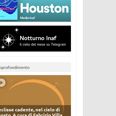
pprofondimento
eclisse cadente, nel cielo di
osto. A cura di Fabrizio Villa