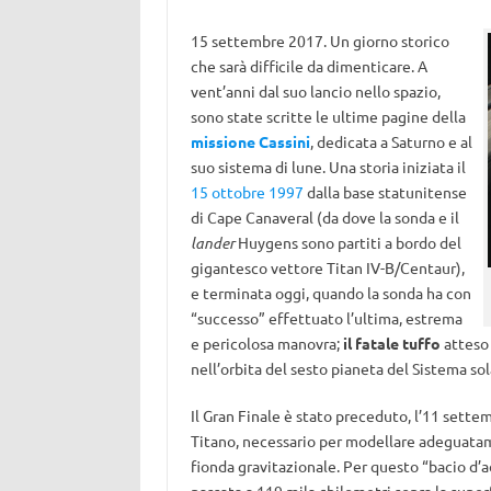
15 settembre 2017. Un giorno storico
che sarà difficile da dimenticare. A
vent’anni dal suo lancio nello spazio,
sono state scritte le ultime pagine della
missione Cassini
, dedicata a Saturno e al
suo sistema di lune. Una storia iniziata il
15 ottobre 1997
dalla base statunitense
di Cape Canaveral (da dove la sonda e il
lander
Huygens sono partiti a bordo del
gigantesco vettore Titan IV-B/Centaur),
e terminata oggi, quando la sonda ha con
“successo” effettuato l’ultima, estrema
e pericolosa manovra;
il fatale tuffo
atteso 
nell’orbita del sesto pianeta del Sistema sol
Il Gran Finale è stato preceduto, l’11 sette
Titano, necessario per modellare adeguatame
fionda gravitazionale. Per questo “bacio d’a