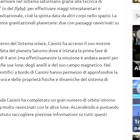
 arrivare nel sistema saturniano grazie alla tecnica di
” (o del
flyby
): per effettuare viaggi interplanetari è
S
itazionale, cioè la spinta data da altri corpi nello spazio. La
inte gravitazionali planetarie: due con passaggi ravvicinati su
interno del Sistema solare, Cassini ha accesso il suo motore
rbita del pianeta Saturno dove è iniziata la prima fase di
 di 4 anni (ma effettivamente la missione è andata avanti per
delle sue lune, degli anelli e del suo campo magnetico. Nel
Al
ientifici a bordo di Cassini hanno permesso di approfondire la
ura e delle proprietà fisiche e dinamiche del sistema di
sonda Cassini ha completato un gran numero di orbite intorno
y
molto ravvicinati con le altre lune. Accendendo e puntando
otuto raccogliere preziose informazioni su tutti questi
Tr
ne