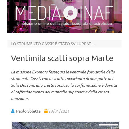
Il notiziario online dell’Istituto nazionale di astrofisica
Vai al contenuto
LO STRUMENTO CASSIS È STATO SVILUPPATO DALL’UNIVERSITÀ DI BERNA
Ventimila scatti sopra Marte
La missione Exomars festeggia le ventimila fotografie dello
strumento Cassis con lo scatto ravvicinato di una parte del
Solis Dorsum, una cresta rocciosa la cui formazione è dovuta
al raffreddamento del mantello superiore e della crosta
marziana.
Paolo Soletta
29/01/2021