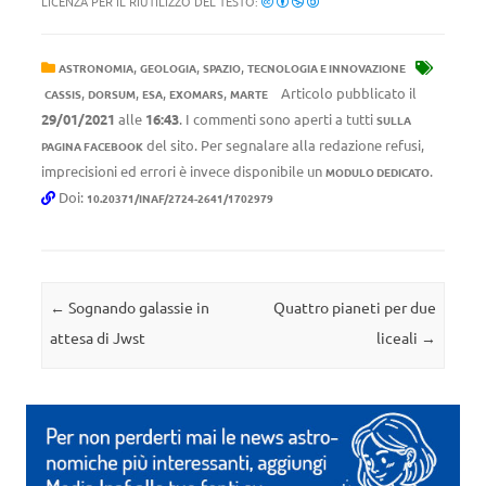
LICENZA PER IL RIUTILIZZO DEL TESTO:
,
,
,
ASTRONOMIA
GEOLOGIA
SPAZIO
TECNOLOGIA E INNOVAZIONE
,
,
,
,
Articolo pubblicato il
CASSIS
DORSUM
ESA
EXOMARS
MARTE
29/01/2021
alle
16:43
. I commenti sono aperti a tutti
SULLA
del sito. Per segnalare alla redazione refusi,
PAGINA FACEBOOK
imprecisioni ed errori è invece disponibile un
.
MODULO DEDICATO
Doi:
10.20371/INAF/2724-2641/1702979
Navigazione articolo
←
Sognando galassie in
Quattro pianeti per due
attesa di Jwst
liceali
→