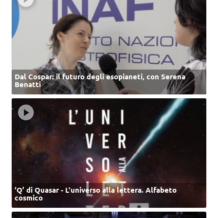
Dal Cospar: il futuro degli esopianeti, con Serena
Benatti
‘Q’ di Quasar - L'universo alla lettera. Alfabeto
cosmico