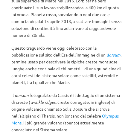
sulla superficie di Marte nel 2016. L’orbiter ha però
continuato il suo lavoro stabilizzandosi a 400 km di quota
intorno al Pianeta rosso, sorvolandolo ogni due ore e
cominciando, dal 15 aprile 2018, a scattare immagini senza
soluzione di continuità fino ad arrivare al ragguardevole
numero di 20mila.
Questo traguardo viene oggi celebrato con la
pubblicazione sul sito dell’Esa dell’immagine di un
dorsum
,
termine usato per descrivere le tipiche creste montuose –
lunghe anche centinaia di chilometri – di una quindicina di
corpi celesti del sistema solare come satelliti, asteroidi e
pianeti, tra i quali anche Marte.
Il
dorsum
fotografato da Cassis è il dettaglio di un sistema
di creste (
wrinkle ridges
, creste corrugate, in inglese) di
origine vulcanica chiamato Solis Dorsum che si trova
nell’altipiano di Tharsis, non lontano dal celebre
Olympus
Mons
, il più grande vulcano (spento) attualmente
conosciuto nel Sistema solare.