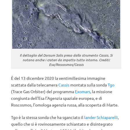
Il dettaglio del Dorsum Salis preso dallo strumento Cassis. Si
notano anche i crateri da impatto tutto intorno. Crediti:
Esa/Roscosmos/Cassis
È del 13 dicembre 2020 la ventimillesima immagine
scattata dalla telecamera
Cassis
montata sulla sonda
Tgo
(Trace Gas Orbiter) del programma
Exomars
, la missione
congiunta dell’Esa l’Agenzia spaziale europea, e di
Roscosmos, l’omologa agenzia russa, alla scoperta di Marte.
Tgo è la stessa sonda che ha sganciato il
lander Schiaparelli
,
quello che si è rovinosamente schiantato e disintegrato