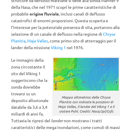
strutture da deflusso marziane si deve alla sonda Mariner 9
della Nasa, che nel 1971 scoprì le prime caratteristiche di
probabile
origine fluviale
, inclusi canali di deflusso
catastrofici di enormi proporzioni. Questa scoperta e
l’interesse per la potenziale presenza di vita, portarono alla
selezione di un canale di deflusso nella regione di
Chryse
Planitia
,
Maja Valles
, come primo sito di atterraggio per il
lander della missione
Viking 1
nel 1976.
Le immagini della
zona circostante il
sito del Viking 1
suggeriscono che la
sonda dovrebbe
trovarsi su un
Mappa altimetrica della Chryse
deposito alluvionale
Planitia con indicate le posizioni di
Maja Valles, il lander del Viking 1 e il
databile da 3,6 a 3,4
cratere Pohl. Crediti: Nasa/Jpl/Gsfc
miliardi di anni fa.
Tuttavia le ripresi del
lander
non mostrano i tratti
caratteristici delle mega inondazioni, come cumuli di massi