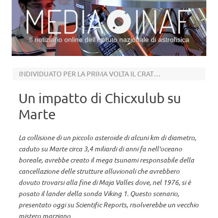
Il notiziario online dell’Istituto nazionale di astrofisica
Vai al contenuto
INDIVIDUATO PER LA PRIMA VOLTA IL CRATERE RESPONSABILE DI UNO TSUNAMI MARZIANO
Un impatto di Chicxulub su
Marte
La collisione di un piccolo asteroide di alcuni km di diametro,
caduto su Marte circa 3,4 miliardi di anni fa nell'oceano
boreale, avrebbe creato il mega tsunami responsabile della
cancellazione delle strutture alluvionali che avrebbero
dovuto trovarsi alla fine di Maja Valles dove, nel 1976, si è
posato il lander della sonda Viking 1. Questo scenario,
presentato oggi su Scientific Reports, risolverebbe un vecchio
mistero marziano