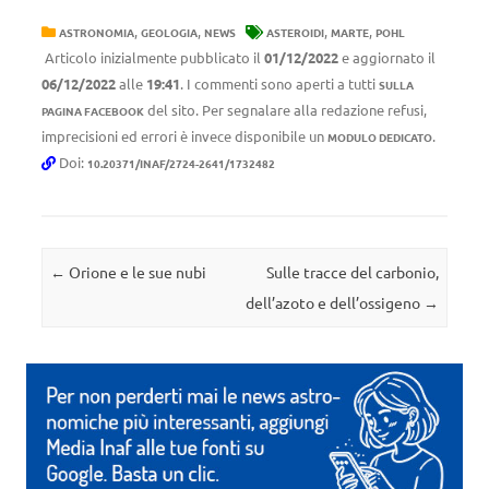
,
,
,
,
ASTRONOMIA
GEOLOGIA
NEWS
ASTEROIDI
MARTE
POHL
Articolo inizialmente pubblicato il
01/12/2022
e aggiornato il
06/12/2022
alle
19:41
. I commenti sono aperti a tutti
SULLA
del sito. Per segnalare alla redazione refusi,
PAGINA FACEBOOK
imprecisioni ed errori è invece disponibile un
.
MODULO DEDICATO
Doi:
10.20371/INAF/2724-2641/1732482
Navigazione articolo
←
Orione e le sue nubi
Sulle tracce del carbonio,
dell’azoto e dell’ossigeno
→