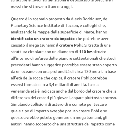
massi che si trovano lì ancora oggi.
Questo è lo scenario proposto da Alexis Rodriguez, del
Planetary Science Institute di Tucson, e colleghi che,
analizzando le mappe della superficie di Marte, hanno
identificato un cratere da impatto
che potrebbe aver
causato il mega tsunami: il
cratere Pohl
. Si tratta di una
struttura circolare con un diametro di
110 km
situato
all’interno di un’area delle pianure settentrionali che studi
precedenti hanno suggerito potrebbe essere stato coperto
da un oceano con una profondità di circa 120 metri. In base
all’età delle rocce che ospita, il cratere Pohl potrebbe
essersi formato circa 3,4 miliardi di anni fa. La sua
veneranda età è indicata anche dal bordo del cratere che, a
differenza dei crateri più giovani, appare piuttosto corroso.
Simulando collisioni di asteroidi e comete per testare
quale tipo di impatto avrebbe potuto creare Pohl e se
questo avrebbe potuto generare un mega tsunami, gli
autori hanno scoperto che una struttura da impatto come