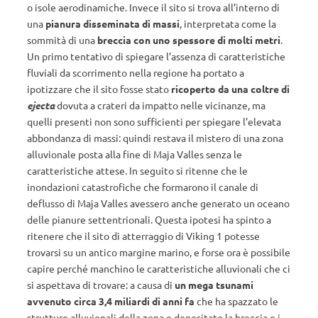
o isole aerodinamiche. Invece il sito si trova all’interno di
una
pianura disseminata di massi
, interpretata come la
sommità di una
breccia con uno spessore di molti metri
.
Un primo tentativo di spiegare l’assenza di caratteristiche
fluviali da scorrimento nella regione ha portato a
ipotizzare che il sito fosse stato
ricoperto da una coltre di
ejecta
dovuta a crateri da impatto nelle vicinanze, ma
quelli presenti non sono sufficienti per spiegare l’elevata
abbondanza di massi: quindi restava il mistero di una zona
alluvionale posta alla fine di Maja Valles senza le
caratteristiche attese. In seguito si ritenne che le
inondazioni catastrofiche che formarono il canale di
deflusso di Maja Valles avessero anche generato un oceano
delle pianure settentrionali. Questa ipotesi ha spinto a
ritenere che il sito di atterraggio di Viking 1 potesse
trovarsi su un antico margine marino, e forse ora è possibile
capire perché manchino le caratteristiche alluvionali che ci
si aspettava di trovare: a causa di
un mega tsunami
avvenuto circa 3,4 miliardi di anni fa
che ha spazzato le
strutture alluvionali della zona e depositato la breccia e i