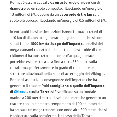
Pohl può essere causata da
un asteroide di nove km di
diametro
su un suolo compatto, rilasciando un’energia di
13 milioni di Mt, oppure da
un asteroide di tre km
su un
suolo più poroso, rilasciando un’energia di 0,5 milioni di Mt.
In entrambi i casi le simulazioni hanno formato crateri di
110 km di diametro e generato mega tsunami che si sono
spinti fino a
1500 km dal luogo dell’impatto
. L’analisi del
mega tsunami causato dall’impatto dell’asteroide di tre
chilometri ha mostrato che l’onda d’acqua generata
potrebbe essere stata alta fino a circa 250 metri sulla
terraferma, perfettamente in grado di cancellare le
strutture alluvionali nella zona di atterraggio del Viking 1.
Per certi aspetti, le conseguenze dell’impatto che ha
generato il cratere Pohl
somigliano a quelle dell’impatto
di
Chicxulub
sulla Terra:
si è verificato su un fondale
marino a 200 metri sotto il livello del mare, ha generato un
cratere con un diametro temporaneo di 100 chilometri e
ha causato un mega tsunami con onde alte 200 metri che si
è abbattuto sulla terraferma. Nel caso della Terra a