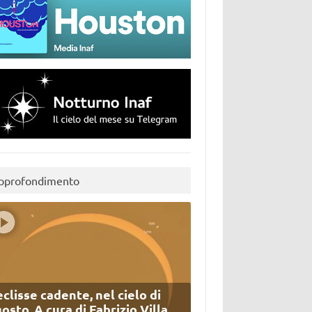
pprofondimento
eclisse cadente, nel cielo di
osto. A cura di Fabrizio Villa