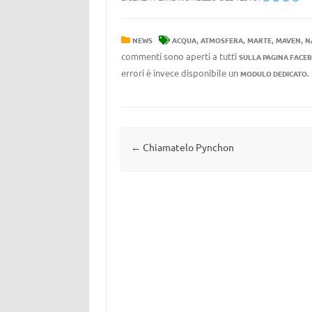
,
,
,
,
NEWS
ACQUA
ATMOSFERA
MARTE
MAVEN
N
commenti sono aperti a tutti
SULLA PAGINA FACE
errori è invece disponibile un
MODULO DEDICATO
Navigazione articolo
←
Chiamatelo Pynchon