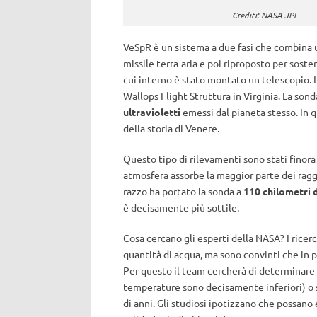
Crediti: NASA JPL
VeSpR è un sistema a due fasi che combina u
missile terra-aria e poi riproposto per soste
cui interno è stato montato un telescopio. L
Wallops Flight Struttura in Virginia. La son
ultravioletti
emessi dal pianeta stesso. In 
della storia di Venere.
Questo tipo di rilevamenti sono stati finora
atmosfera assorbe la maggior parte dei ragg
razzo ha portato la sonda a
110 chilometri 
è decisamente più sottile.
Cosa cercano gli esperti della NASA? I ricer
quantità di acqua, ma sono convinti che in 
Per questo il team cercherà di determinare se
temperature sono decisamente inferiori) o si
di anni. Gli studiosi ipotizzano che possano e