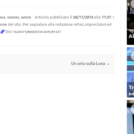
,
,
Articolo pubblicato il
26/11/2013
alle
11:27
. I
ASA
VENERE
WATER
del sito. Per segnalare alla redazione refusi, imprecisioni ed
BOOK
.
Doi:
10.20371/INAF/2724-2641/41327
Al
Un orto sulla Luna
→
Tr
ne