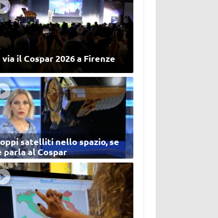
 via il Cospar 2026 a Firenze
oppi satelliti nello spazio, se
 parla al Cospar