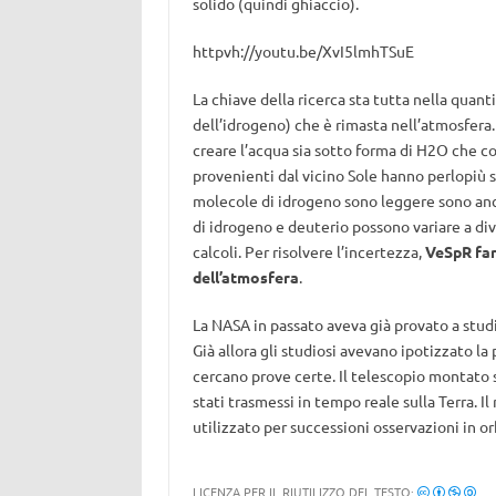
solido (quindi ghiaccio).
httpvh://youtu.be/XvI5lmhTSuE
La chiave della ricerca sta tutta nella quan
dell’idrogeno) che è rimasta nell’atmosfera
creare l’acqua sia sotto forma di H2O che c
provenienti dal vicino Sole hanno perlopiù 
molecole di idrogeno sono leggere sono anche
di idrogeno e deuterio possono variare a div
calcoli. Per risolvere l’incertezza,
VeSpR far
dell’atmosfera
.
La NASA in passato aveva già provato a stud
Già allora gli studiosi avevano ipotizzato l
cercano prove certe. Il telescopio montato s
stati trasmessi in tempo reale sulla Terra. I
utilizzato per successioni osservazioni in or
LICENZA PER IL RIUTILIZZO DEL TESTO: