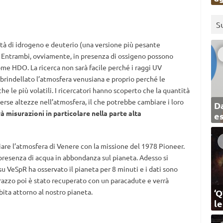
S
tità di idrogeno e deuterio (una versione più pesante
. Entrambi, ovviamente, in presenza di ossigeno possono
ome HDO. La ricerca non sarà facile perché i raggi UV
sbrindellato l’atmosfera venusiana e proprio perché le
 le più volatili. I ricercatori hanno scoperto che la quantità
erse altezze nell’atmosfera, il che potrebbe cambiare i loro
Da
à misurazioni in particolare nella parte alta
e
iare l’atmosfera di Venere con la missione del 1978 Pioneer.
a presenza di acqua in abbondanza sul pianeta. Adesso si
u VeSpR ha osservato il pianeta per 8 minuti e i dati sono
l razzo poi è stato recuperato con un paracadute e verrà
‘Q
bita attorno al nostro pianeta.
l