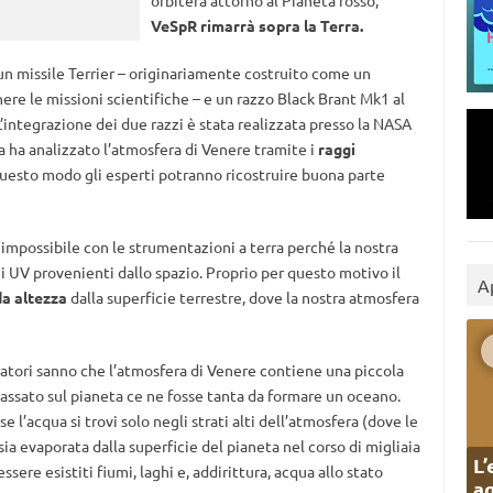
orbiterà attorno al Pianeta rosso,
VeSpR rimarrà sopra la Terra.
n missile Terrier – originariamente costruito come un
nere le missioni scientifiche – e un razzo Black Brant Mk1 al
’integrazione dei due razzi è stata realizzata presso la NASA
da ha analizzato l’atmosfera di Venere tramite i
raggi
questo modo gli esperti potranno ricostruire buona parte
 impossibile con le strumentazioni a terra perché la nostra
i UV provenienti dallo spazio. Proprio per questo motivo il
A
da altezza
dalla superficie terrestre, dove la nostra atmosfera
catori sanno che l’atmosfera di Venere contiene una piccola
passato sul pianeta ce ne fosse tanta da formare un oceano.
 l’acqua si trovi solo negli strati alti dell’atmosfera (dove le
a evaporata dalla superficie del pianeta nel corso di migliaia
L’
ssere esistiti fiumi, laghi e, addirittura, acqua allo stato
ag