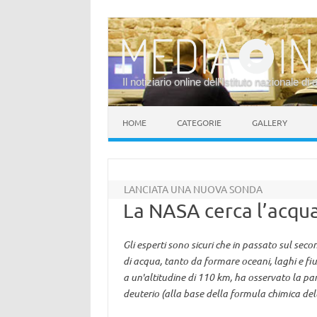
Il notiziario online dell’Istituto nazionale di 
Vai al contenuto
HOME
CATEGORIE
GALLERY
LANCIATA UNA NUOVA SONDA
La NASA cerca l’acqu
Gli esperti sono sicuri che in passato sul sec
di acqua, tanto da formare oceani, laghi e fium
a un'altitudine di 110 km, ha osservato la pa
deuterio (alla base della formula chimica del