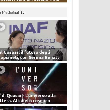
u MediaInaf Tv
l Cospar: il futuro degli
sopianeti, con Serena Benatti
’ di Quasar - L'universo alla
ettera. Alfabeto cosmico