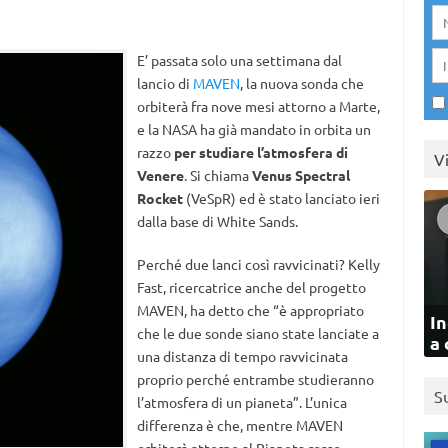
E’ passata solo una settimana dal
lancio di
MAVEN
, la nuova sonda che
orbiterà fra nove mesi attorno a Marte,
e la NASA ha già mandato in orbita un
razzo
per studiare l’atmosfera di
V
Venere
. Si chiama
Venus Spectral
Rocket
(VeSpR) ed è stato lanciato ieri
dalla base di White Sands.
Perché due lanci così ravvicinati? Kelly
Fast, ricercatrice anche del progetto
MAVEN, ha detto che “è appropriato
In
che le due sonde siano state lanciate a
a 
una distanza di tempo ravvicinata
proprio perché entrambe studieranno
S
l’atmosfera di un pianeta”. L’unica
differenza è che, mentre MAVEN