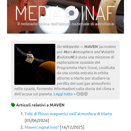
Il notiziario online dell’Istituto nazionale di astrofisica
Vai al contenuto
Da Wikipedia
—
MAVEN
(acronimo
per
M
ars
A
tmosphere and
V
olatile
E
volutio
N
) è stata una missione di
esplorazione spaziale del
Programma Mars Scout, costituita
da una sonda entrata in orbita
attorno a Marte per studiare la
perdita dei suoi gas atmosferici
nello spazio, fornendo informazioni sulla storia del clima e
dell'acqua sul pianeta.
Leggi tutto »
Articoli relativi a
MAVEN
Tubi di flusso magnetici nell’atmosfera di Marte
[05/06/2026]
Maven: signal lost?
[16/12/2025]